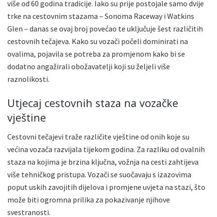
više od 60 godina tradicije. Iako su prije postojale samo dvije
trke na cestovnim stazama – Sonoma Raceway i Watkins
Glen – danas se ovaj broj povećao te uključuje šest različitih
cestovnih tečajeva. Kako su vozači počeli dominirati na
ovalima, pojavila se potreba za promjenom kako bi se
dodatno angažirali obožavatelji koji su željeli više
raznolikosti.
Utjecaj cestovnih staza na vozačke
vještine
Cestovni tečajevi traže različite vještine od onih koje su
većina vozača razvijala tijekom godina. Za razliku od ovalnih
staza na kojima je brzina ključna, vožnja na cesti zahtijeva
više tehničkog pristupa. Vozači se suočavaju s izazovima
poput uskih zavojitih dijelova i promjene uvjeta na stazi, što
može biti ogromna prilika za pokazivanje njihove
svestranosti.