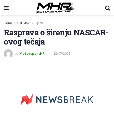
Home
TOURING
Vijesti
Rasprava o širenju NASCAR-
ovog tečaja
by
MotorsportHR
12/07/2025