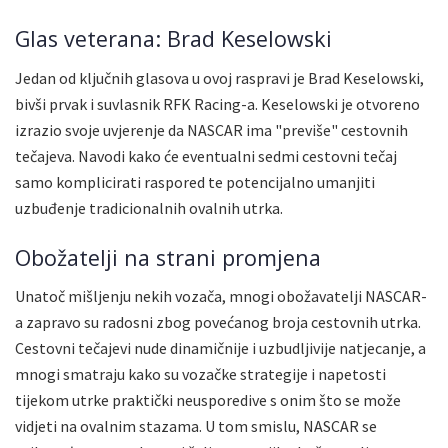
Glas veterana: Brad Keselowski
Jedan od ključnih glasova u ovoj raspravi je Brad Keselowski,
bivši prvak i suvlasnik RFK Racing-a. Keselowski je otvoreno
izrazio svoje uvjerenje da NASCAR ima "previše" cestovnih
tečajeva. Navodi kako će eventualni sedmi cestovni tečaj
samo komplicirati raspored te potencijalno umanjiti
uzbuđenje tradicionalnih ovalnih utrka.
Obožatelji na strani promjena
Unatoč mišljenju nekih vozača, mnogi obožavatelji NASCAR-
a zapravo su radosni zbog povećanog broja cestovnih utrka.
Cestovni tečajevi nude dinamičnije i uzbudljivije natjecanje, a
mnogi smatraju kako su vozačke strategije i napetosti
tijekom utrke praktički neusporedive s onim što se može
vidjeti na ovalnim stazama. U tom smislu, NASCAR se