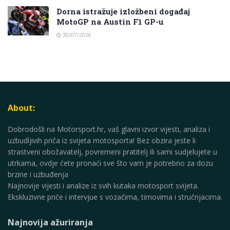
Dorna istražuje izložbeni događaj
MotoGP na Austin F1 GP-u
30/07/2026
About:
Dobrodošli na Motorsport.hr, vaš glavni izvor vijesti, analiza i
uzbudljivih priča iz svijeta motosporta! Bez obzira jeste li
strastveni obožavatelj, povremeni pratitelj ili sami sudjelujete u
utrkama, ovdje ćete pronaći sve što vam je potrebno za dozu
brzine i uzbuđenja
Najnovije vijesti i analize iz svih kutaka motosport svijeta.
Ekskluzivne priče i intervjue s vozačima, timovima i stručnjacima.
Najnovija ažuriranja