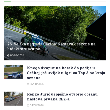
26. Velika nagrada Cazina: Nastavak sezone na
brdskim stazama
06/08/2026
Knego dvaput na korak do podija u
Češkoj, još uvijek u igri za Top 3 na kraju
sezone
06/08/2026
Renzo Jurić uspješno otvorio obranu
naslova prvaka CEZ-a
04/08/2026