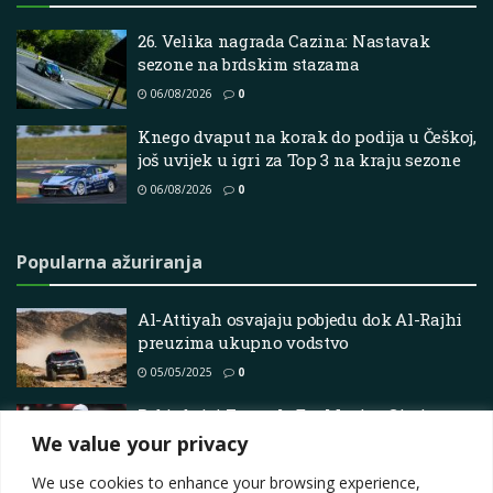
26. Velika nagrada Cazina: Nastavak
sezone na brdskim stazama
06/08/2026
0
Knego dvaput na korak do podija u Češkoj,
još uvijek u igri za Top 3 na kraju sezone
06/08/2026
0
Popularna ažuriranja
Al-Attiyah osvajaju pobjedu dok Al-Rajhi
preuzima ukupno vodstvo
05/05/2025
0
Pobjednici Formule E u Mexico Cityju
We value your privacy
05/01/2026
0
We use cookies to enhance your browsing experience,