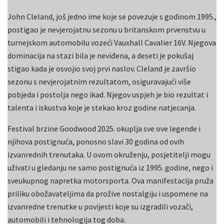
John Cleland, još jedno ime koje se povezuje s godinom 1995.,
postigao je nevjerojatnu sezonu u britanskom prvenstvu u
turnejskom automobilu vozeći Vauxhall Cavalier 16V. Njegova
dominacija na stazi bila je neviđena, a deseti je pokušaj
stigao kada je osvojio svoj prvi naslov. Cleland je završio
sezonu s nevjerojatnim rezultatom, osiguravajući više
pobjeda i postolja nego ikad. Njegov uspjeh je bio rezultat i
talenta i iskustva koje je stekao kroz godine natjecanja.
Festival brzine Goodwood 2025. okuplja sve ove legende i
njihova postignuća, ponosno slavi 30 godina od ovih
izvanrednih trenutaka. U ovom okruženju, posjetitelji mogu
uživati u gledanju ne samo postignuća iz 1995. godine, nego i
sveukupnog napretka motorsporta. Ova manifestacija pruža
priliku obožavateljima da prožive nostalgiju i uspomene na
izvanredne trenutke u povijesti koje su izgradili vozači,
automobili i tehnologija tog doba.