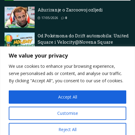
Ažuriranje o Zarcoovoj ozljedi
17/05/2026
0
Od Pokémona do Drift automobila: United
Square i Velocity@Novena Square
pripremaju se za ožujske školske
praznike puni akcije
We value your privacy
15/03/2026
0
We use cookies to enhance your browsing experience,
serve personalised ads or content, and analyse our traffic.
By clicking "Accept All", you consent to our use of cookies.
Accept All
Impressum
About
Contact
Join Us
Privacy Policy
Terms
Marketing i oglašavanje
Customise
© 2025
Motorsport.hr
Reject All