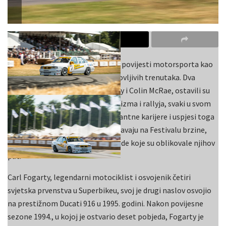
Godina 1995. ostala je zapisana u povijesti motorsporta kao
iznimno uzbudljiva i puna neponovljivih trenutaka. Dva
izvanredna sportaša, Carl Fogarty i Colin McRae, ostavili su
neizbrisiv trag u svijetu motociklizma i rallyja, svaki u svom
segmentu sporta. Njihove fascinantne karijere i uspjesi toga
vremena danas se ponovno oživljavaju na Festivalu brzine,
gdje se obilježavaju ključne pobjede koje su oblikovale njihov
put.
Carl Fogarty, legendarni motociklist i osvojenik četiri
svjetska prvenstva u Superbikeu, svoj je drugi naslov osvojio
na prestižnom Ducati 916 u 1995. godini. Nakon povijesne
sezone 1994., u kojoj je ostvario deset pobjeda, Fogarty je