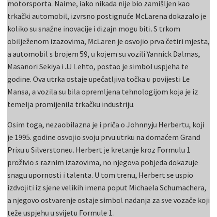
motorsporta. Naime, iako nikada nije bio zamišljen kao
trkački automobil, izvrsno postignuće McLarena dokazalo je
koliko su snažne inovacije i dizajn mogu biti. S trkom
obilježenom izazovima, McLaren je osvojio prva četiri mjesta,
a automobil s brojem 59, u kojem su vozili Yannick Dalmas,
Masanori Sekiya i JJ Lehto, postao je simbol uspjeha te
godine. Ova utrka ostaje upečatljiva točka u povijesti Le
Mansa, a vozila su bila opremljena tehnologijom koja je iz
temelja promijenila trkačku industriju.
Osim toga, nezaobilazna je i priča o Johnnyju Herbertu, koji
je 1995. godine osvojio svoju prvu utrku na domaćem Grand
Prixu u Silverstoneu. Herbert je kretanje kroz Formulu 1
proživio s raznim izazovima, no njegova pobjeda dokazuje
snagu upornosti i talenta. U tom trenu, Herbert se uspio
izdvojiti iz sjene velikih imena poput Michaela Schumachera,
a njegovo ostvarenje ostaje simbol nadanja za sve vozače koji
teže uspjehu u svijetu Formule 1.