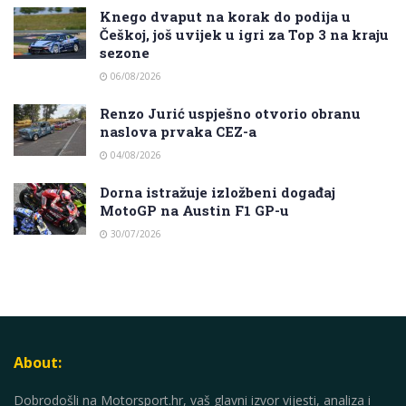
Knego dvaput na korak do podija u
Češkoj, još uvijek u igri za Top 3 na kraju
sezone
06/08/2026
Renzo Jurić uspješno otvorio obranu
naslova prvaka CEZ-a
04/08/2026
Dorna istražuje izložbeni događaj
MotoGP na Austin F1 GP-u
30/07/2026
About:
Dobrodošli na Motorsport.hr, vaš glavni izvor vijesti, analiza i