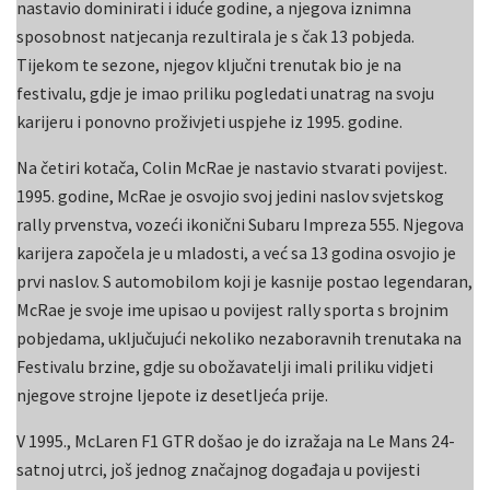
nastavio dominirati i iduće godine, a njegova iznimna
sposobnost natjecanja rezultirala je s čak 13 pobjeda.
Tijekom te sezone, njegov ključni trenutak bio je na
festivalu, gdje je imao priliku pogledati unatrag na svoju
karijeru i ponovno proživjeti uspjehe iz 1995. godine.
Na četiri kotača, Colin McRae je nastavio stvarati povijest.
1995. godine, McRae je osvojio svoj jedini naslov svjetskog
rally prvenstva, vozeći ikonični Subaru Impreza 555. Njegova
karijera započela je u mladosti, a već sa 13 godina osvojio je
prvi naslov. S automobilom koji je kasnije postao legendaran,
McRae je svoje ime upisao u povijest rally sporta s brojnim
pobjedama, uključujući nekoliko nezaboravnih trenutaka na
Festivalu brzine, gdje su obožavatelji imali priliku vidjeti
njegove strojne ljepote iz desetljeća prije.
V 1995., McLaren F1 GTR došao je do izražaja na Le Mans 24-
satnoj utrci, još jednog značajnog događaja u povijesti