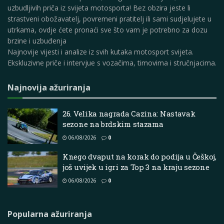
uzbudljivih priča iz svijeta motosporta! Bez obzira jeste li
strastveni obožavatelj, povremeni pratitelj ili sami sudjelujete u
utrkama, ovdje ćete pronaći sve što vam je potrebno za dozu
brzine i uzbuđenja
Najnovije vijesti i analize iz svih kutaka motosport svijeta.
Ekskluzivne priče i intervjue s vozačima, timovima i stručnjacima.
Najnovija ažuriranja
26. Velika nagrada Cazina: Nastavak
sezone na brdskim stazama
06/08/2026
0
Knego dvaput na korak do podija u Češkoj,
još uvijek u igri za Top 3 na kraju sezone
06/08/2026
0
Popularna ažuriranja