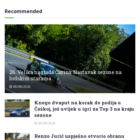
Recommended
26. Velika nagrada Cazina: Nastavak sezone na
brdskim stazama
06/08/2026
Knego dvaput na korak do podija u
Češkoj, još uvijek u igri za Top 3 na kraju
sezone
06/08/2026
Renzo Jurić uspješno otvorio obranu