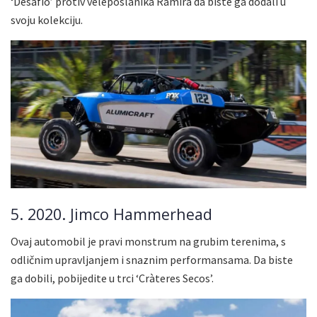
‘Desafio’ protiv veleposlanika Ramira da biste ga dodali u
svoju kolekciju.
5. 2020. Jimco Hammerhead
Ovaj automobil je pravi monstrum na grubim terenima, s
odličnim upravljanjem i snaznim performansama. Da biste
ga dobili, pobijedite u trci ‘Cràteres Secos’.