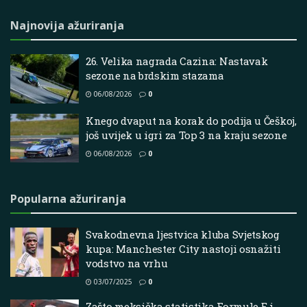
Najnovija ažuriranja
26. Velika nagrada Cazina: Nastavak
sezone na brdskim stazama
06/08/2026
0
Knego dvaput na korak do podija u Češkoj,
još uvijek u igri za Top 3 na kraju sezone
06/08/2026
0
Popularna ažuriranja
Svakodnevna ljestvica kluba Svjetskog
kupa: Manchester City nastoji osnažiti
vodstvo na vrhu
03/07/2025
0
Zašto meksička statistika Formule E i