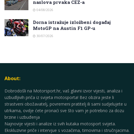
naslova prvaka CEZ-a
04/08/2026
Dorna istražuje izložbeni događaj
MotoGP na Austin F1 GP-u
30/07/2026
About:
Dobrodošli na Motorsport.hr, vaš glavni izvor vijesti, analiza i
uzbudljivih priča iz svijeta motosporta! Bez obzira jeste li
strastveni obožavatelj, povremeni pratitelj ili sami sudjelujete u
utrkama, ovdje ćete pronaći sve što vam je potrebno za dozu
brzine i uzbuđenja
Najnovije vijesti i analize iz svih kutaka motosport svijeta.
Ekskluzivne priče i intervjue s vozačima, timovima i stručnjacima.