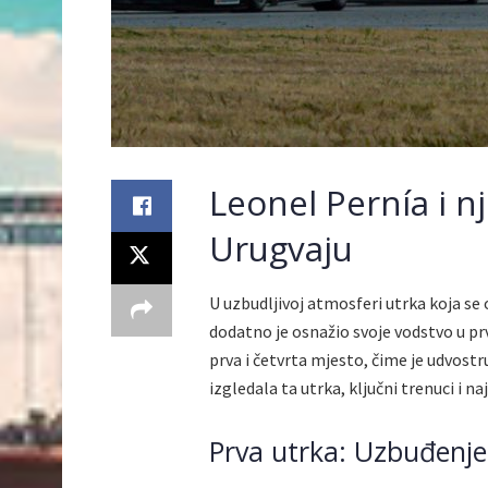
Leonel Pernía i nj
Urugvaju
U uzbudljivoj atmosferi utrka koja se
dodatno je osnažio svoje vodstvo u pr
prva i četvrta mjesto, čime je udvos
izgledala ta utrka, ključni trenuci i na
Prva utrka: Uzbuđenj