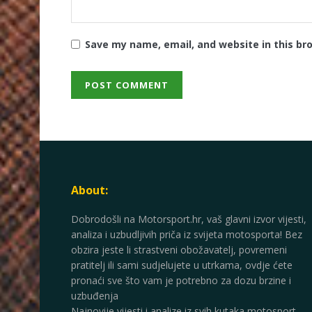
Save my name, email, and website in this br
About:
Dobrodošli na Motorsport.hr, vaš glavni izvor vijesti,
analiza i uzbudljivih priča iz svijeta motosporta! Bez
obzira jeste li strastveni obožavatelj, povremeni
pratitelj ili sami sudjelujete u utrkama, ovdje ćete
pronaći sve što vam je potrebno za dozu brzine i
uzbuđenja
Najnovije vijesti i analize iz svih kutaka motosport