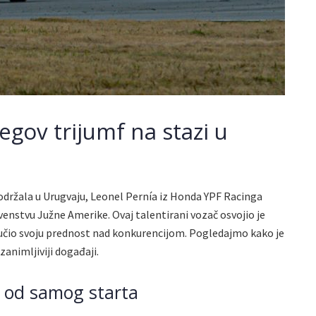
egov trijumf na stazi u
 održala u Urugvaju, Leonel Pernía iz Honda YPF Racinga
venstvu Južne Amerike. Ovaj talentirani vozač osvojio je
tručio svoju prednost nad konkurencijom. Pogledajmo kako je
jzanimljiviji događaji.
e od samog starta