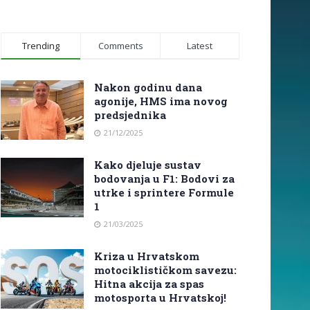
Trending
Comments
Latest
Nakon godinu dana
agonije, HMS ima novog
predsjednika
21/12/2025
Kako djeluje sustav
bodovanja u F1: Bodovi za
utrke i sprintere Formule
1
21/03/2025
Kriza u Hrvatskom
motociklističkom savezu:
Hitna akcija za spas
motosporta u Hrvatskoj!