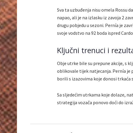
Sva ta uzbuđenja nisu omela Rossu da 
napao, ali je na izlasku iz zavoja 2 za
drugu pobjedu u sezoni. Pernía je zav
svoje vodstvo na 92 boda ispred Cardo
Ključni trenuci i rezult
Obje utrke bile su prepune akcije, s 
oblikovale tijek natjecanja. Pernía je 
borili s izazovima koje donosi trkaća 
Sa sljedećim utrkama koje dolaze, natj
strategija vozača ponovo doći do izra