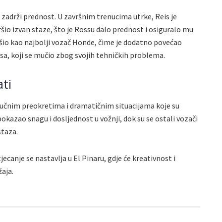
zadrži prednost. U završnim trenucima utrke, Reis je
vršio izvan staze, što je Rossu dalo prednost i osiguralo mu
ršio kao najbolji vozač Honde, čime je dodatno povećao
sa, koji se mučio zbog svojih tehničkih problema.
ati
ključnim preokretima i dramatičnim situacijama koje su
pokazao snagu i dosljednost u vožnji, dok su se ostali vozači
staza.
ecanje se nastavlja u El Pinaru, gdje će kreativnost i
žaja.