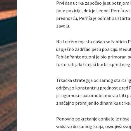
Prvi dan utrke započeo je subotnjom k
pole poziciju, dok je Leonel Pernía za
prednošću, Pernía je odmah sa starta
zavoju.
Na trećem mjestu našao se Fabricio P
uspješno zadržao petu poziciju. Među
Fabián Yantontuoni je bio primoran p
formirali jaki timski borbi ispred njeg
Trkačka strategija od samog starta igr
održavao konstantnu prednost pred P
je sigurnosni automobil morao biti p
značajno promijenilo dinamiku utrke.
Ponovno pokretanje donijelo je nove i
vodstvo do samog kraja, osvojivši sv