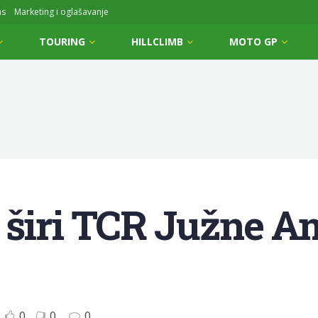
ms
Marketing i oglašavanje
TOURING
HILLCLIMB
MOTO GP
 širi TCR Južne A
0
0
0