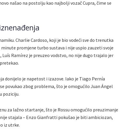
novo našao na postolju kao najbolji vozač Cupra, čime se
 iznenađenja
namiku. Charlie Cardoso, koji je bio vodeći sve do trenutka
 minute promjene turbo sustava i nije uspio zauzeti svoje
Luís Ramírez je preuzeo vodstvo, no nije dugo trajalo jer
 pretekao.
ja donijelo je napetost i izazove. Iako je Tiago Pernía
 se povukao zbog problema, što je omogućilo Juan Ángel
u poziciju.
znu za lažno startanje, što je Rossu omogućilo preuzimanje
nije stajala – Enzo Gianfratti pokušao je biti ambiciozan,
lo iz utrke.