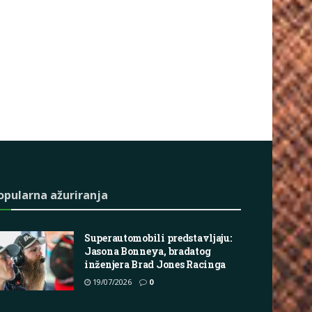
opularna ažuriranja
Superautomobili predstavljaju:
Jasona Bonneya, bradatog
inženjera Brad Jones Racinga
19/07/2026
0