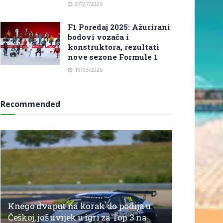
27/07/2025
F1 Poredaj 2025: Ažurirani
bodovi vozača i
konstruktora, rezultati
nove sezone Formule 1
19/03/2025
Recommended
Knego dvaput na korak do podija u
Češkoj, još uvijek u igri za Top 3 na