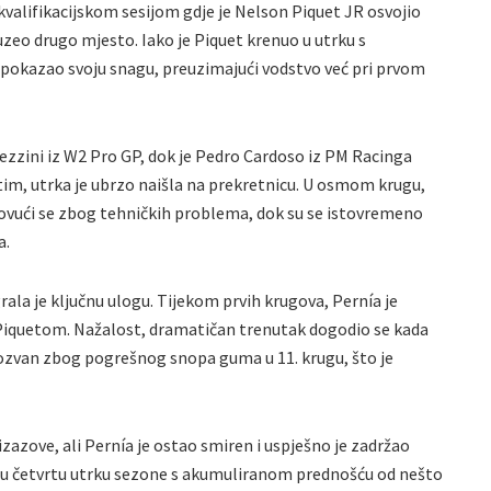
valifikacijskom sesijom gdje je Nelson Piquet JR osvojio
uzeo drugo mjesto. Iako je Piquet krenuo u utrku s
 pokazao svoju snagu, preuzimajući vodstvo već pri prvom
ezzini iz W2 Pro GP, dok je Pedro Cardoso iz PM Racinga
tim, utrka je ubrzo naišla na prekretnicu. U osmom krugu,
ovući se zbog tehničkih problema, dok su se istovremeno
a.
ala je ključnu ulogu. Tijekom prvih krugova, Pernía je
iquetom. Nažalost, dramatičan trenutak dogodio se kada
ozvan zbog pogrešnog snopa guma u 11. krugu, što je
zazove, ali Pernía je ostao smiren i uspješno je zadržao
oju četvrtu utrku sezone s akumuliranom prednošću od nešto