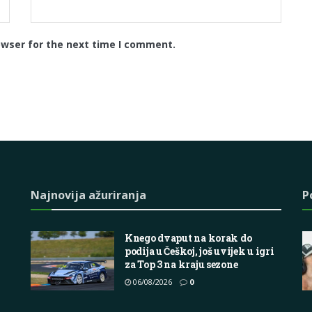
owser for the next time I comment.
Najnovija ažuriranja
P
Knego dvaput na korak do
podija u Češkoj, još uvijek u igri
za Top 3 na kraju sezone
06/08/2026
0