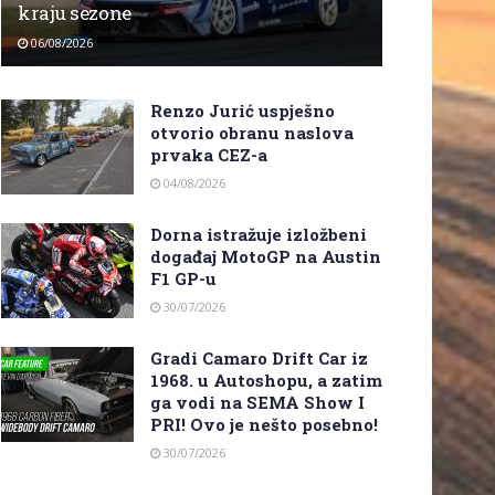
kraju sezone
06/08/2026
Renzo Jurić uspješno
otvorio obranu naslova
prvaka CEZ-a
04/08/2026
Dorna istražuje izložbeni
događaj MotoGP na Austin
F1 GP-u
30/07/2026
Gradi Camaro Drift Car iz
1968. u Autoshopu, a zatim
ga vodi na SEMA Show I
PRI! Ovo je nešto posebno!
30/07/2026