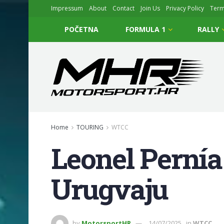
Impressum
About
Contact
Join Us
Privacy Policy
Ter
POČETNA
FORMULA 1
RALLY
Home
TOURING
WTCC
Leonel Pernía
Urugvaju
by
MotorsportHR
14/07/2025
in
WTCC