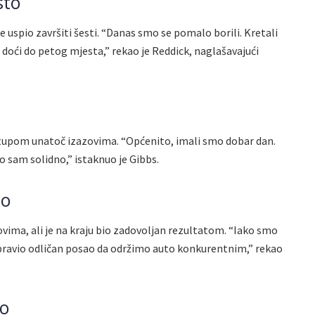
sto
je uspio završiti šesti. “Danas smo se pomalo borili. Kretali
o doći do petog mjesta,” rekao je Reddick, naglašavajući
stupom unatoč izazovima. “Općenito, imali smo dobar dan.
io sam solidno,” istaknuo je Gibbs.
to
vima, ali je na kraju bio zadovoljan rezultatom. “Iako smo
napravio odličan posao da održimo auto konkurentnim,” rekao
to