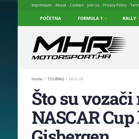
Impressum
About
Contact
Join Us
Privacy Policy
Ter
POČETNA
FORMULA 1
RALLY
Home
TOURING
NASCAR
Što su vozači
NASCAR Cup k
Gisbergen