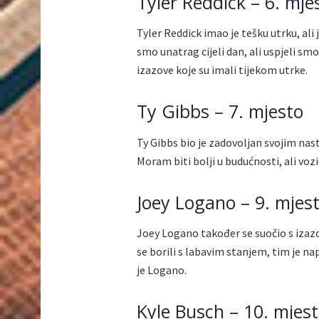
Tyler Reddick – 6. mje
Tyler Reddick imao je tešku utrku, ali 
smo unatrag cijeli dan, ali uspjeli sm
izazove koje su imali tijekom utrke.
Ty Gibbs – 7. mjesto
Ty Gibbs bio je zadovoljan svojim na
Moram biti bolji u budućnosti, ali voz
Joey Logano – 9. mjes
Joey Logano također se suočio s izazo
se borili s labavim stanjem, tim je 
je Logano.
Kyle Busch – 10. mjes