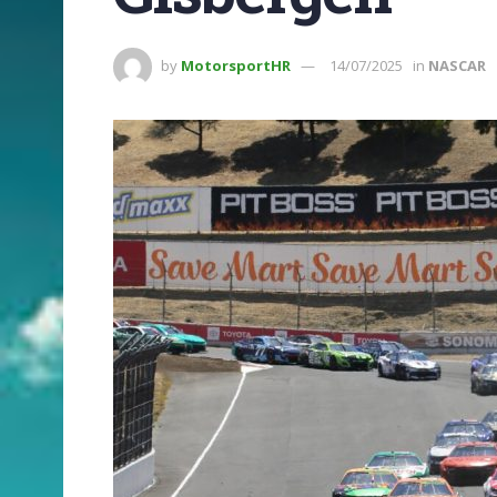
by
MotorsportHR
14/07/2025
in
NASCAR