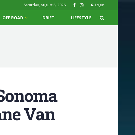
Saturday, August 8, 2026
Login
OFF ROAD
DRIFT
LIFESTYLE
e Sonoma
ane Van