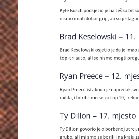
Kyle Busch podsjetio je na tešku bit
nismo imali dobar grip, ali su prilag
Brad Keselowski – 11.
Brad Keselowski osjetio je da je imao
top-tri auto, ali se nismo mogli progur
Ryan Preece – 12. mje
Ryan Preece istaknuo je napredak svog
radila, i borili smo se za top 10,” reka
Ty Dillon – 17. mjesto
Ty Dillon govorio je o borbenoj utrci,
grubo, ali mi smo se borili i na kraju 