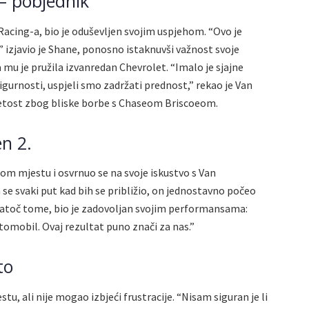
– pobjednik
acing-a, bio je oduševljen svojim uspjehom. “Ovo je
 izjavio je Shane, ponosno istaknuvši važnost svoje
mu je pružila izvanredan Chevrolet. “Imalo je sjajne
sigurnosti, uspjeli smo zadržati prednost,” rekao je Van
petost zbog bliske borbe s Chaseom Briscoeom.
n 2.
gom mjestu i osvrnuo se na svoje iskustvo s Van
e svaki put kad bih se približio, on jednostavno počeo
 Unatoč tome, bio je zadovoljan svojim performansama:
utomobil. Ovaj rezultat puno znači za nas.”
to
tu, ali nije mogao izbjeći frustracije. “Nisam siguran je li