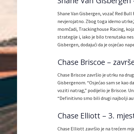
Shane Van Gisbergen 
Shane Van Gisbergen, vozač Red Bull R
nevjerojatno. Zbog toga idemo utrke,”
momčadi, Trackinghouse Racing, koja 
strategije i, iako je bilo trenutaka ne
Gisbergen, dodajući da je osjećao na
Chase Briscoe – završe
Chase Briscoe završio je utrku na dru
Gisbergenom. “Osjećao sam se kao da s
voziti natrag,” podijelio je Briscoe.
“Definitivno smo bili drugi najbolji a
Chase Elliott – 3. mjes
Chase Elliott završio je na trećem mjes