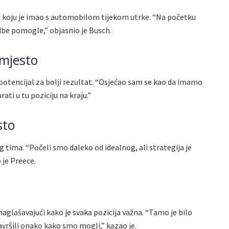
ku koju je imao s automobilom tijekom utrke. “Na početku
odbe pomogle,” objasnio je Busch.
 mjesto
 potencijal za bolji rezultat. “Osjećao sam se kao da imamo
ati u tu poziciju na kraju.”
sto
 tima. “Počeli smo daleko od idealnog, ali strategija je
o je Preece.
 naglašavajući kako je svaka pozicija važna. “Tamo je bilo
završili onako kako smo mogli,” kazao je.