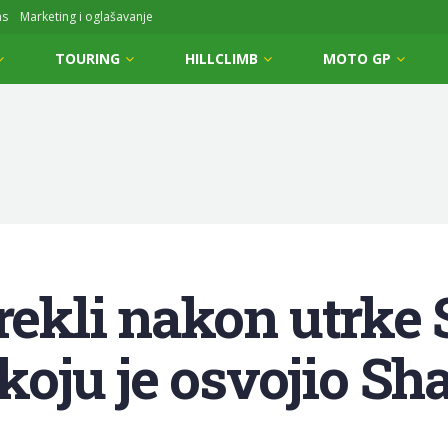
ms
Marketing i oglašavanje
TOURING
HILLCLIMB
MOTO GP
 rekli nakon utrk
oju je osvojio Sh