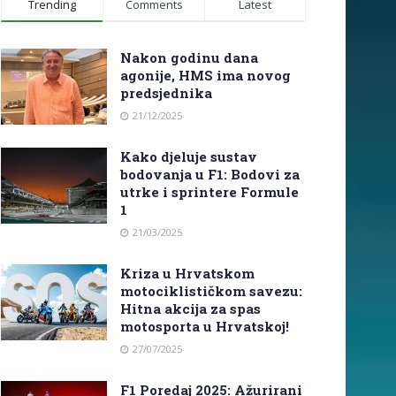
Trending
Comments
Latest
Nakon godinu dana
agonije, HMS ima novog
predsjednika
21/12/2025
Kako djeluje sustav
bodovanja u F1: Bodovi za
utrke i sprintere Formule
1
21/03/2025
Kriza u Hrvatskom
motociklističkom savezu:
Hitna akcija za spas
motosporta u Hrvatskoj!
27/07/2025
F1 Poredaj 2025: Ažurirani