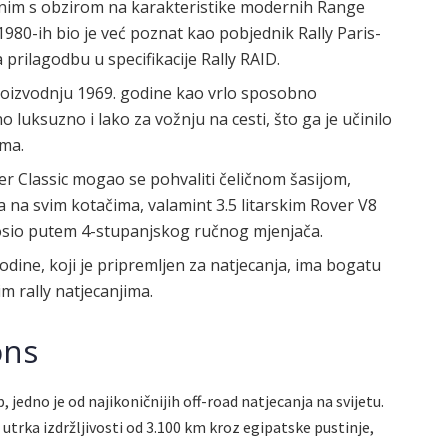
atnim s obzirom na karakteristike modernih Range
1980-ih bio je već poznat kao pobjednik Rally Paris-
a prilagodbu u specifikacije Rally RAID.
roizvodnju 1969. godine kao vrlo sposobno
 luksuzno i lako za vožnju na cesti, što ga je učinilo
ma.
 Classic mogao se pohvaliti čeličnom šasijom,
na svim kotačima, valamint 3.5 litarskim Rover V8
osio putem 4-stupanjskog ručnog mjenjača.
odine, koji je pripremljen za natjecanja, ima bogatu
m rally natjecanjima.
ons
, jedno je od najikoničnijih off-road natjecanja na svijetu.
 utrka izdržljivosti od 3.100 km kroz egipatske pustinje,