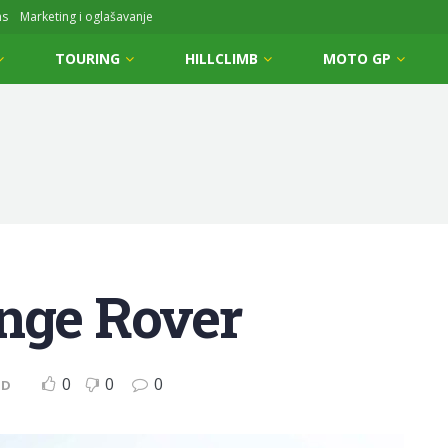
ms
Marketing i oglašavanje
TOURING
HILLCLIMB
MOTO GP
ange Rover
0
0
0
ID