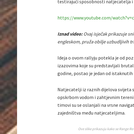
testirajući sposobnosti natjecatelja i 
https://www.youtube.com/watch?v=
Iznad video:
Ovaj isječak prikazuje sn
engleskom, pruža obilje uzbudljivih t
Ideja o ovom rallyju potekla je od p
izazovima koje su predstavljali bruta
godine, postao je jedan od istaknutih 
Natjecatelji iz raznih dijelova svije
opskrbom vodom i zahtjevnim terenima
timovi su se oslanjali na vrsne navigat
zajedništva među natjecateljima.
Ove slike prikazuju kako se Range Rove