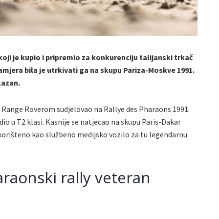
oji je kupio i pripremio za konkurenciju talijanski trkač
mjera bila je utrkivati ga na skupu Pariza-Moskve 1991.
kazan.
im Range Roverom sudjelovao na Rallye des Pharaons 1991.
io u T2 klasi. Kasnije se natjecao na skupu Paris-Dakar
e korišteno kao službeno medijsko vozilo za tu legendarnu
araonski rally veteran