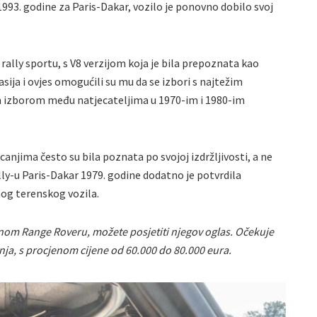
 1993. godine za Paris-Dakar, vozilo je ponovno dobilo svoj
ally sportu, s V8 verzijom koja je bila prepoznata kao
asija i ovjes omogućili su mu da se izbori s najtežim
im izborom među natjecateljima u 1970-im i 1980-im
ecanjima često su bila poznata po svojoj izdržljivosti, a ne
ly-u Paris-Dakar 1979. godine dodatno je potvrdila
og terenskog vozila.
bnom Range Roveru, možete posjetiti njegov oglas. Očekuje
vnja, s procjenom cijene od 60.000 do 80.000 eura.