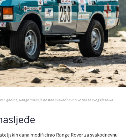
993. godine, Range Rover je postao svakodnevno vozilo za svog vlasnika.
nasljeđe
ecateljskih dana modificirao Range Rover za svakodnevnu