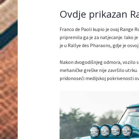
Ovdje prikazan R
Franco de Paoli kupio je ovaj Range Ro
pripremila ga je za natjecanje. Iako j
je u Rallye des Pharaons, gdje je osv
Nakon dvogodišnjeg odmora, vozilo s
mehaničke greške nije završilo utrku. 
pridonoseći medijskoj pokrivenosti o