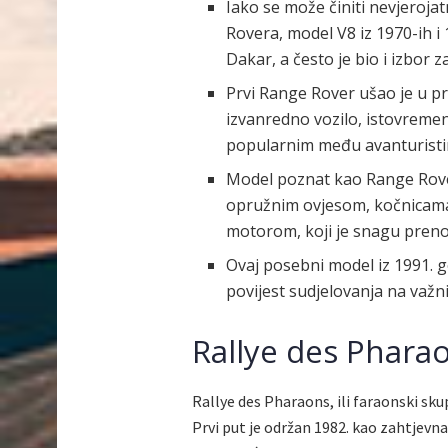
Iako se može činiti nevjeroj
Rovera, model V8 iz 1970-ih i 
Dakar, a često je bio i izbor z
Prvi Range Rover ušao je u p
izvanredno vozilo, istovremeno
popularnim među avanturisti
Model poznat kao Range Rover
opružnim ovjesom, kočnicama 
motorom, koji je snagu pren
Ovaj posebni model iz 1991. g
povijest sudjelovanja na važni
Rallye des Phara
Rallye des Pharaons, ili faraonski skup
Prvi put je održan 1982. kao zahtjevna