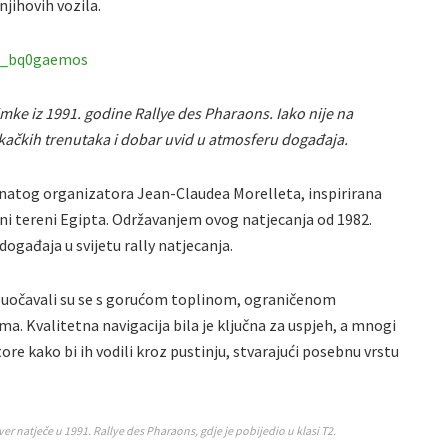
njihovih vozila.
c_bq0gaemos
imke iz 1991. godine Rallye des Pharaons. Iako nije na
rkačkih trenutaka i dobar uvid u atmosferu događaja.
oznatog organizatora Jean-Claudea Morelleta, inspirirana
lni tereni Egipta. Održavanjem ovog natjecanja od 1982.
događaja u svijetu rally natjecanja.
ta suočavali su se s gorućom toplinom, ograničenom
. Kvalitetna navigacija bila je ključna za uspjeh, a mnogi
ore kako bi ih vodili kroz pustinju, stvarajući posebnu vrstu
r natječe u 1991. Rallye des Pharaons, gdje je pobijedio u klasi T2.