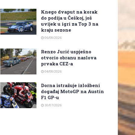
Knego dvaput na korak
do podija u Češkoj, još
uvijek u igri za Top 3 na
kraju sezone
06/08/2026
Renzo Jurić uspješno
otvorio obranu naslova
prvaka CEZ-a
04/08/2026
Dorna istražuje izložbeni
događaj MotoGP na Austin
F1 GP-u
30/07/2026