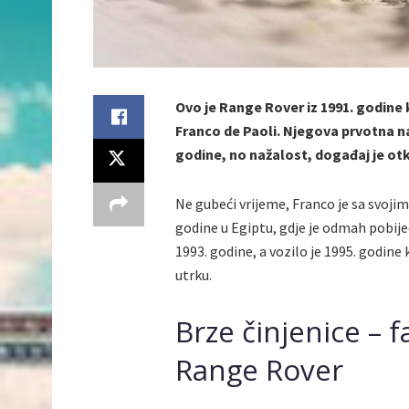
Ovo je Range Rover iz 1991. godine k
Franco de Paoli. Njegova prvotna na
godine, no nažalost, događaj je ot
Ne gubeći vrijeme, Franco je sa svoj
godine u Egiptu, gdje je odmah pobijed
1993. godine, a vozilo je 1995. godin
utrku.
Brze činjenice – f
Range Rover