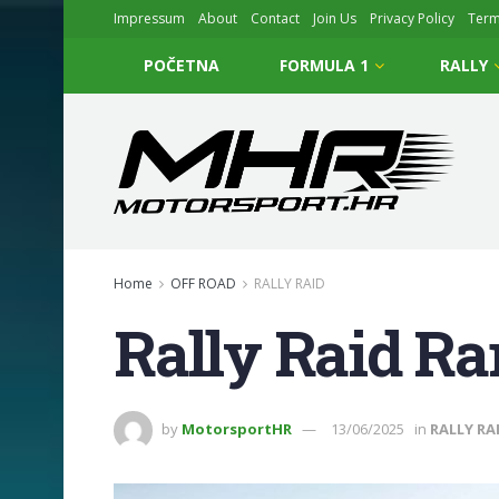
Impressum
About
Contact
Join Us
Privacy Policy
Ter
POČETNA
FORMULA 1
RALLY
Home
OFF ROAD
RALLY RAID
Rally Raid R
by
MotorsportHR
13/06/2025
in
RALLY RA