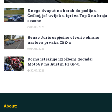
Knego dvaput na korak do podija u
Češkoj, još uvijek u igri za Top 3 na kraju
sezone
06/08/2026
Renzo Jurić uspješno otvorio obranu
naslova prvaka CEZ-a
04/08/2026
Dorna istražuje izložbeni događaj
MotoGP na Austin F1 GP-u
30/07/2026
About: