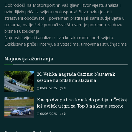
Dobrodošli na Motorsport.hr, vaš glavni izvor vijesti, analiza i
uzbudljivih priča iz svijeta motosporta! Bez obzira jeste li
strastveni obožavatelj, povremeni pratitelj ili sami sudjelujete u
utrkama, ovdje ćete pronaći sve što vam je potrebno za dozu
brzine i uzbuđenja
Najnovije vijesti i analize iz svih kutaka motosport svijeta.
Ekskluzivne priče i intervjue s vozačima, timovima i stručnjacima.
Najnovija ažuriranja
26. Velika nagrada Cazina: Nastavak
sezone na brdskim stazama
06/08/2026
0
Knego dvaput na korak do podija u Češkoj,
još uvijek u igri za Top 3 na kraju sezone
06/08/2026
0