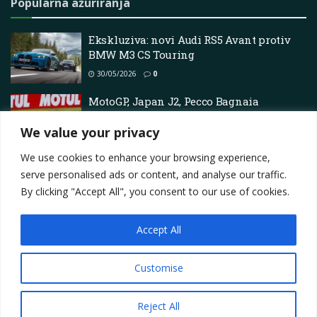
Popularna ažuriranja
Ekskluziva: novi Audi RS5 Avant protiv
BMW M3 CS Touring
30/05/2026
0
MotoGP, Japan J2, Pecco Bagnaia
objašnjava: “Enea Bastianini mi je učinio
We value your privacy
uslugu, ali ja bih i dalje pobijedio”
25/04/2025
0
We use cookies to enhance your browsing experience,
serve personalised ads or content, and analyse our traffic.
By clicking "Accept All", you consent to our use of cookies.
Accept All
Impressum
About
Contact
Join Us
Privacy Policy
Terms
Marketing i oglašavanje
Customise
© 2025
Motorsport.hr
Reject All