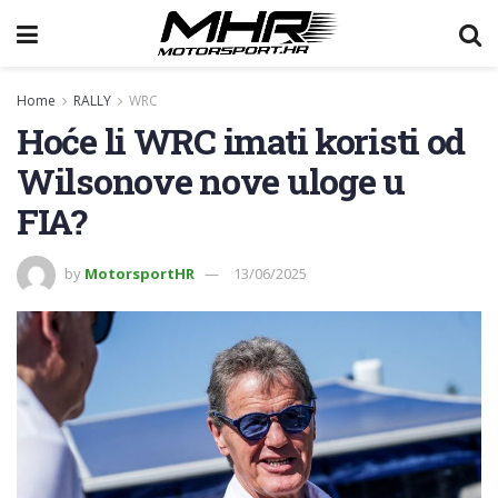
Home
RALLY
WRC
Hoće li WRC imati koristi od
Wilsonove nove uloge u
FIA?
by
MotorsportHR
13/06/2025