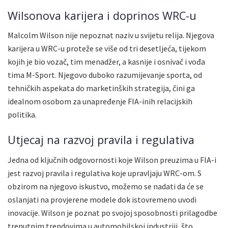
Wilsonova karijera i doprinos WRC-u
Malcolm Wilson nije nepoznat naziv u svijetu relija. Njegova
karijera u WRC-u proteže se više od tri desetljeća, tijekom
kojih je bio vozač, tim menadžer, a kasnije i osnivač i vođa
tima M-Sport. Njegovo duboko razumijevanje sporta, od
tehničkih aspekata do marketinških strategija, čini ga
idealnom osobom za unapređenje FIA-inih relacijskih
politika.
Utjecaj na razvoj pravila i regulativa
Jedna od ključnih odgovornosti koje Wilson preuzima u FIA-i
jest razvoj pravila i regulativa koje upravljaju WRC-om. S
obzirom na njegovo iskustvo, možemo se nadati da će se
oslanjati na provjerene modele dok istovremeno uvodi
inovacije. Wilson je poznat po svojoj sposobnosti prilagodbe
trenutnim trendovima u automobilskoj industriji, što