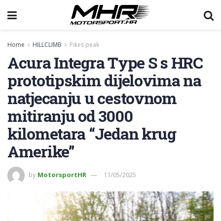
Home
HILLCLIMB
Pikes peak
Acura Integra Type S s HRC
prototipskim dijelovima na
natjecanju u cestovnom
mitiranju od 3000
kilometara “Jedan krug
Amerike”
by
MotorsportHR
11/05/2025