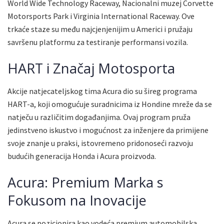
World Wide Technology Raceway, Nacionalni muzej Corvette
Motorsports Park i Virginia International Raceway. Ove
trkaće staze su među najcjenjenijim u Americi i pružaju
savršenu platformu za testiranje performansi vozila.
HART i Značaj Motosporta
Akcije natjecateljskog tima Acura dio su šireg programa
HART-a, koji omogućuje suradnicima iz Hondine mreže da se
natječu u različitim događanjima. Ovaj program pruža
jedinstveno iskustvo i mogućnost za inženjere da primijene
svoje znanje u praksi, istovremeno pridonoseći razvoju
budućih generacija Honda i Acura proizvoda.
Acura: Premium Marka s
Fokusom na Inovacije
Acura se pozicionira kao vodeća premium automobilska