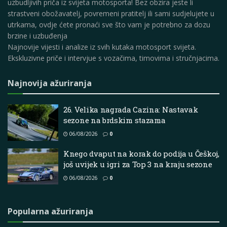
uzbudljivih priča iz svijeta motosporta! Bez obzira jeste li
strastveni obožavatelj, povremeni pratitelj ili sami sudjelujete u
utrkama, ovdje ćete pronaći sve što vam je potrebno za dozu
brzine i uzbuđenja
Najnovije vijesti i analize iz svih kutaka motosport svijeta.
Ekskluzivne priče i intervjue s vozačima, timovima i stručnjacima.
Najnovija ažuriranja
26. Velika nagrada Cazina: Nastavak
sezone na brdskim stazama
06/08/2026
0
Knego dvaput na korak do podija u Češkoj,
još uvijek u igri za Top 3 na kraju sezone
06/08/2026
0
Popularna ažuriranja