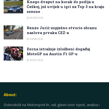
Knego dvaput na korak do podija u
Češkoj, još uvijek u igri za Top 3 na kraju
sezone
06/08/2026
Renzo Jurić uspješno otvorio obranu
naslova prvaka CEZ-a
04/08/2026
Dorna istražuje izložbeni događaj
MotoGP na Austin F1 GP-u
30/07/2026
About:
Dobrodošli na Motorsport.hr, vaš glavni izvor vijesti, analiza i