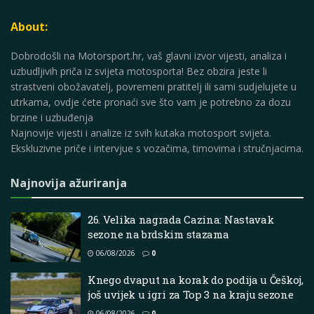
About:
Dobrodošli na Motorsport.hr, vaš glavni izvor vijesti, analiza i
uzbudljivih priča iz svijeta motosporta! Bez obzira jeste li
strastveni obožavatelj, povremeni pratitelj ili sami sudjelujete u
utrkama, ovdje ćete pronaći sve što vam je potrebno za dozu
brzine i uzbuđenja
Najnovije vijesti i analize iz svih kutaka motosport svijeta.
Ekskluzivne priče i intervjue s vozačima, timovima i stručnjacima.
Najnovija ažuriranja
26. Velika nagrada Cazina: Nastavak
sezone na brdskim stazama
06/08/2026
0
Knego dvaput na korak do podija u Češkoj,
još uvijek u igri za Top 3 na kraju sezone
06/08/2026
0