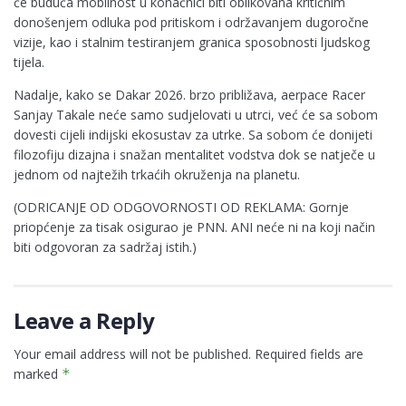
će buduća mobilnost u konačnici biti oblikovana kritičnim
donošenjem odluka pod pritiskom i održavanjem dugoročne
vizije, kao i stalnim testiranjem granica sposobnosti ljudskog
tijela.
Nadalje, kako se Dakar 2026. brzo približava, aerpace Racer
Sanjay Takale neće samo sudjelovati u utrci, već će sa sobom
dovesti cijeli indijski ekosustav za utrke. Sa sobom će donijeti
filozofiju dizajna i snažan mentalitet vodstva dok se natječe u
jednom od najtežih trkaćih okruženja na planetu.
(ODRICANJE OD ODGOVORNOSTI OD REKLAMA: Gornje
priopćenje za tisak osigurao je PNN. ANI neće ni na koji način
biti odgovoran za sadržaj istih.)
Leave a Reply
Your email address will not be published.
Required fields are
marked
*