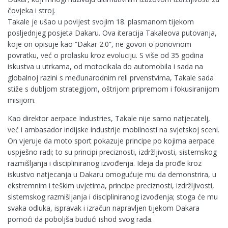
čovjeka i stroj.
Takale je ušao u povijest svojim 18. plasmanom tijekom
posljednjeg posjeta Dakaru. Ova iteracija Takaleova putovanja,
koje on opisuje kao “Dakar 2.0”, ne govori o ponovnom
povratku, već o prolasku kroz evoluciju. S više od 35 godina
iskustva u utrkama, od motocikala do automobila i sada na
globalnoj razini s međunarodnim reli prvenstvima, Takale sada
stiže s dubljom strategijom, oštrijom pripremom i fokusiranijom
misijom.
Kao direktor aerpace Industries, Takale nije samo natjecatelj,
već i ambasador indijske industrije mobilnosti na svjetskoj sceni.
On vjeruje da moto sport pokazuje principe po kojima aerpace
uspješno radi; to su principi preciznosti, izdržljivosti, sistemskog
razmišljanja i discipliniranog izvođenja. Ideja da prođe kroz
iskustvo natjecanja u Dakaru omogućuje mu da demonstrira, u
ekstremnim i teškim uvjetima, principe preciznosti, izdržljivosti,
sistemskog razmišljanja i discipliniranog izvođenja; stoga će mu
svaka odluka, ispravak i izračun napravljen tijekom Dakara
pomoći da poboljša budući ishod svog rada.