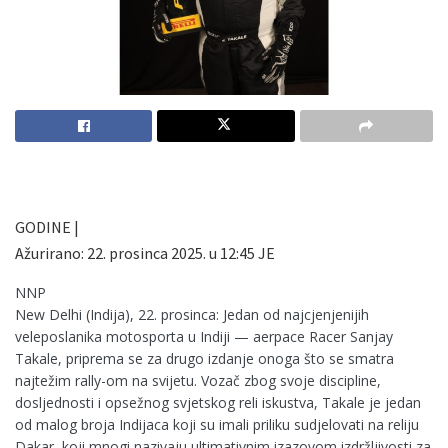
GODINE |
Ažurirano:
22. prosinca 2025. u 12:45
JE
NNP
New Delhi (Indija), 22. prosinca: Jedan od najcjenjenijih
veleposlanika motosporta u Indiji — aerpace Racer Sanjay
Takale, priprema se za drugo izdanje onoga što se smatra
najtežim rally-om na svijetu. Vozač zbog svoje discipline,
dosljednosti i opsežnog svjetskog reli iskustva, Takale je jedan
od malog broja Indijaca koji su imali priliku sudjelovati na reliju
Dakar, koji mnogi nazivaju ultimativnim izazovom izdržljivosti za