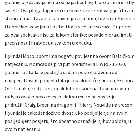
godine, predstavlja jednu od najuzbudljivijih pozornica u rally
svijetu. Ovaj događaj pruža izazovne uvjete zahvaljujući brzim
šljunčanima stazama, labavim površinama, brzim grebenima
i tehničkim zavojima koji testiraju vještine vozača. Pripreme
za ovaj spektakl nisu za lakomislenike; posade moraju imati
preciznost i hrabrost u svakom trenutku.
Hyundai Motorsport ima bogatu povijest na ovom Baltičkom
natjecanju. Momčad se prvi put predstavila u WRC-u 2020.
godine i od tada je postigla sedam postolja. Jedna od
najupečatljivijih pobjeda bila je ona domaćeg heroja, Estonca
Ott Tänaka, koji je u svom debitantskom nastupu na ovom
rallyju osvojio prvo mjesto, dok su mu se na postolju
pridružili Craig Breen na drugom i Thierry Neuville na trećem.
Hyundai je također doživio dvostruko podijeljenje na svom
posljednjem posjetu, što dodatno osnažuje njihov položaj u
ovom natjecanju.