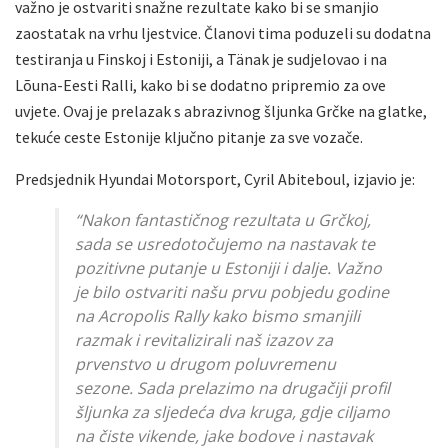
važno je ostvariti snažne rezultate kako bi se smanjio
zaostatak na vrhu ljestvice. Članovi tima poduzeli su dodatna
testiranja u Finskoj i Estoniji, a Tänak je sudjelovao i na
Lõuna-Eesti Ralli, kako bi se dodatno pripremio za ove
uvjete. Ovaj je prelazak s abrazivnog šljunka Grčke na glatke,
tekuće ceste Estonije ključno pitanje za sve vozače.
Predsjednik Hyundai Motorsport, Cyril Abiteboul, izjavio je:
“Nakon fantastičnog rezultata u Grčkoj,
sada se usredotočujemo na nastavak te
pozitivne putanje u Estoniji i dalje. Važno
je bilo ostvariti našu prvu pobjedu godine
na Acropolis Rally kako bismo smanjili
razmak i revitalizirali naš izazov za
prvenstvo u drugom poluvremenu
sezone. Sada prelazimo na drugačiji profil
šljunka za sljedeća dva kruga, gdje ciljamo
na čiste vikende, jake bodove i nastavak