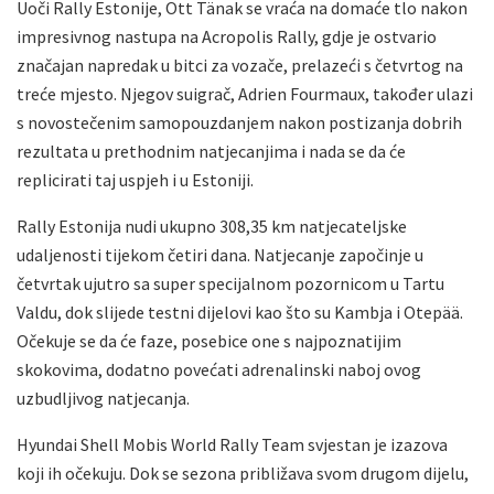
Uoči Rally Estonije, Ott Tänak se vraća na domaće tlo nakon
impresivnog nastupa na Acropolis Rally, gdje je ostvario
značajan napredak u bitci za vozače, prelazeći s četvrtog na
treće mjesto. Njegov suigrač, Adrien Fourmaux, također ulazi
s novostečenim samopouzdanjem nakon postizanja dobrih
rezultata u prethodnim natjecanjima i nada se da će
replicirati taj uspjeh i u Estoniji.
Rally Estonija nudi ukupno 308,35 km natjecateljske
udaljenosti tijekom četiri dana. Natjecanje započinje u
četvrtak ujutro sa super specijalnom pozornicom u Tartu
Valdu, dok slijede testni dijelovi kao što su Kambja i Otepää.
Očekuje se da će faze, posebice one s najpoznatijim
skokovima, dodatno povećati adrenalinski naboj ovog
uzbudljivog natjecanja.
Hyundai Shell Mobis World Rally Team svjestan je izazova
koji ih očekuju. Dok se sezona približava svom drugom dijelu,