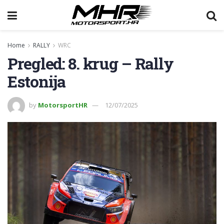
Home
RALLY
WRC
Pregled: 8. krug – Rally
Estonija
by
MotorsportHR
12/07/2025