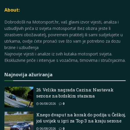
About:
Dobrodošli na Motorsport.hr, vaš glavni izvor vijesti, analiza i
uzbudljivih priča iz svijeta motosporta! Bez obzira jeste li
strastveni obožavatelj, povremeni pratitelj ili sami sudjelujete u
utrkama, ovdje ćete pronaći sve što vam je potrebno za dozu
brzine i uzbuđenja
Najnovije vijesti i analize iz svih kutaka motosport svijeta.
Ekskluzivne priče i intervjue s vozačima, timovima i stručnjacima.
Najnovija ažuriranja
26. Velika nagrada Cazina: Nastavak
sezone na brdskim stazama
06/08/2026
0
Knego dvaput na korak do podija u Češkoj,
još uvijek u igri za Top 3 na kraju sezone
06/08/2026
0