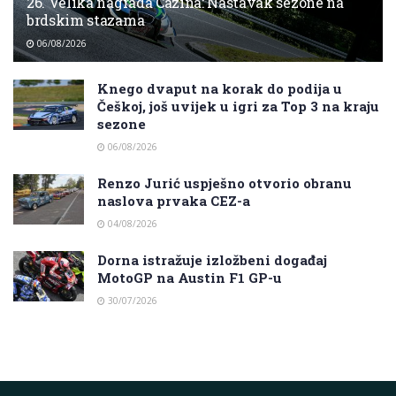
26. Velika nagrada Cazina: Nastavak sezone na
brdskim stazama
06/08/2026
Knego dvaput na korak do podija u
Češkoj, još uvijek u igri za Top 3 na kraju
sezone
06/08/2026
Renzo Jurić uspješno otvorio obranu
naslova prvaka CEZ-a
04/08/2026
Dorna istražuje izložbeni događaj
MotoGP na Austin F1 GP-u
30/07/2026