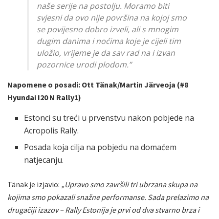
naše serije na postolju. Moramo biti
svjesni da ovo nije površina na kojoj smo
se povijesno dobro izveli, ali s mnogim
dugim danima i noćima koje je cijeli tim
uložio, vrijeme je da sav rad na i izvan
pozornice urodi plodom.”
Napomene o posadi: Ott Tänak/Martin Järveoja (#8
Hyundai I20 N Rally1)
Estonci su treći u prvenstvu nakon pobjede na
Acropolis Rally.
Posada koja cilja na pobjedu na domaćem
natjecanju.
Tänak je izjavio:
„Upravo smo završili tri ubrzana skupa na
kojima smo pokazali snažne performanse. Sada prelazimo na
drugačiji izazov – Rally Estonija je prvi od dva stvarno brza i