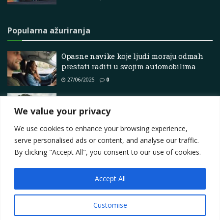
Popularna ažuriranja
Opasne navike koje ljudi moraju odmah
prestati raditi u svojim automobilima
27/06/2025
0
Ventura i Campbell planiraju nastaviti s
Dakarom…
We value your privacy
02/06/2026
0
We use cookies to enhance your browsing experience,
serve personalised ads or content, and analyse our traffic.
By clicking "Accept All", you consent to our use of cookies.
Accept All
Impressum
About
Contact
Join Us
Privacy Policy
Terms
Marketing i oglašavanje
Customise