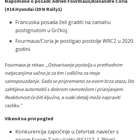
Napomene o posadi: Adrien Fourmaux/Alexandre Coria
(#16 Hyundai i20 N Rally1)
Francuska posada želi graditi na zamahu
postignutom u Grčkoj.
Fourmaux/Coria je postigao postolje WRC2 u 2020.
godini.
Fourmaux je rekao:
„Ostvarivanje postolja u prethodnim
natjecanjima važno je za tim i odlično za moje
samopouzdanje. Sada se pripremamo za ovom brza staza, što
zahtijeva automobil s dobrom ravnotežom i prianjanjem.
Reaktivnost će biti ključna, a svaki detalj može napraviti
razliku.”
Vikend na prvi pogled
Konkurencija započinje u četvrtak navečer s
prvom fazom Tartu Valda (SS1/17, 1,76km).