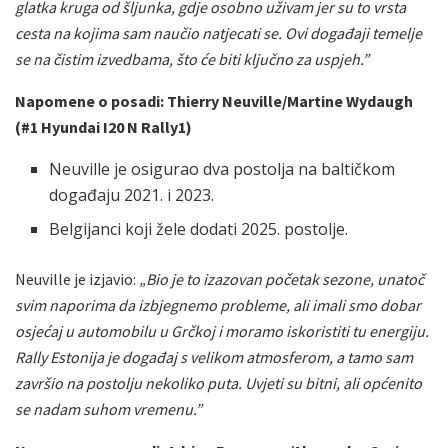
glatka kruga od šljunka, gdje osobno uživam jer su to vrsta
cesta na kojima sam naučio natjecati se. Ovi događaji temelje
se na čistim izvedbama, što će biti ključno za uspjeh.”
Napomene o posadi: Thierry Neuville/Martine Wydaugh
(#1 Hyundai I20 N Rally1)
Neuville je osigurao dva postolja na baltičkom
događaju 2021. i 2023.
Belgijanci koji žele dodati 2025. postolje.
Neuville je izjavio:
„Bio je to izazovan početak sezone, unatoč
svim naporima da izbjegnemo probleme, ali imali smo dobar
osjećaj u automobilu u Grčkoj i moramo iskoristiti tu energiju.
Rally Estonija je događaj s velikom atmosferom, a tamo sam
završio na postolju nekoliko puta. Uvjeti su bitni, ali općenito
se nadam suhom vremenu.”