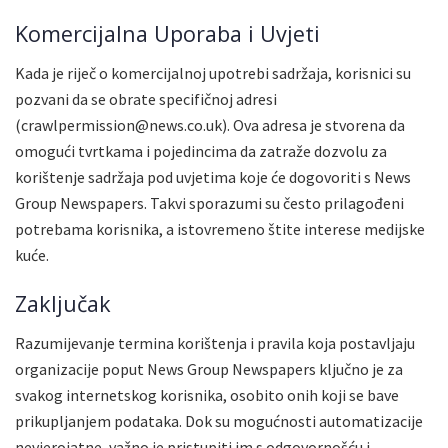
Komercijalna Uporaba i Uvjeti
Kada je riječ o komercijalnoj upotrebi sadržaja, korisnici su
pozvani da se obrate specifičnoj adresi
(crawlpermission@news.co.uk). Ova adresa je stvorena da
omogući tvrtkama i pojedincima da zatraže dozvolu za
korištenje sadržaja pod uvjetima koje će dogovoriti s News
Group Newspapers. Takvi sporazumi su često prilagođeni
potrebama korisnika, a istovremeno štite interese medijske
kuće.
Zaključak
Razumijevanje termina korištenja i pravila koja postavljaju
organizacije poput News Group Newspapers ključno je za
svakog internetskog korisnika, osobito onih koji se bave
prikupljanjem podataka. Dok su mogućnosti automatizacije
nevjerojatne, važno je pristupiti im s odgovornošću i