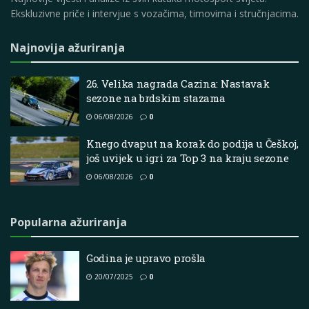
Ekskluzivne priče i intervjue s vozačima, timovima i stručnjacima.
Najnovija ažuriranja
26. Velika nagrada Cazina: Nastavak
sezone na brdskim stazama
06/08/2026
0
Knego dvaput na korak do podija u Češkoj,
još uvijek u igri za Top 3 na kraju sezone
06/08/2026
0
Popularna ažuriranja
Godina je upravo prošla
20/07/2025
0