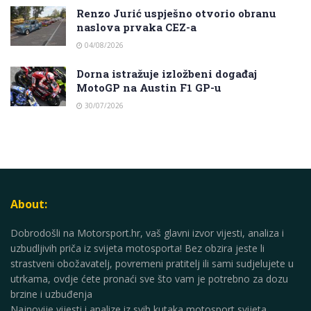
Renzo Jurić uspješno otvorio obranu
naslova prvaka CEZ-a
04/08/2026
Dorna istražuje izložbeni događaj
MotoGP na Austin F1 GP-u
30/07/2026
About:
Dobrodošli na Motorsport.hr, vaš glavni izvor vijesti, analiza i
uzbudljivih priča iz svijeta motosporta! Bez obzira jeste li
strastveni obožavatelj, povremeni pratitelj ili sami sudjelujete u
utrkama, ovdje ćete pronaći sve što vam je potrebno za dozu
brzine i uzbuđenja
Najnovije vijesti i analize iz svih kutaka motosport svijeta.