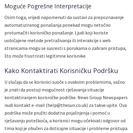
Moguće Pogrešne Interpretacije
Osim toga, vrijedi napomenuti da sustavi za prepoznavanje
automatiziranog ponašanja ponekad mogu netočno
protumačiti korisničko ponašanje. Ljudi koji koriste
uobičajene metode pretraživanja ili interakcije s web
stranicama mogu se susresti s porukama o zabrani pristupa,
što može frustrirati legitimne korisnike.
Kako Kontaktirati Korisničku Podršku
U slučaju da se korisnici suoče s ovakvim problemima, važno
je znati da postoji mogućnost rješavanja situacije
kontaktiranjem korisničke podrške. News Group Newspapers
nudi kontakt e-mail (help@thesun.co.uk) za takve upite. Ova
podrška može pružiti dodatna pojašnjenja i pomoć u
rješavanju poteškoća, a korisnici mogu očekivati odgovor od
tima koji je obučen za doticajne situacije i probleme pristupa.