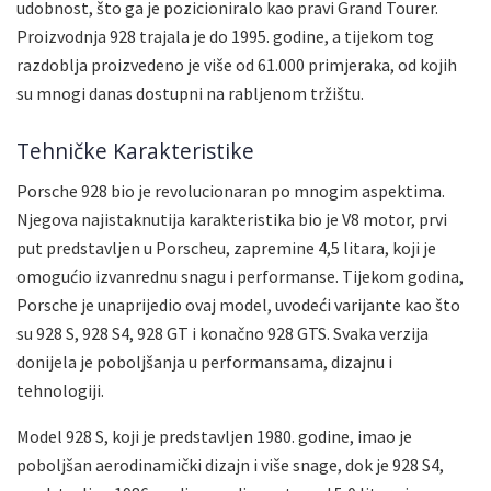
udobnost, što ga je pozicioniralo kao pravi Grand Tourer.
Proizvodnja 928 trajala je do 1995. godine, a tijekom tog
razdoblja proizvedeno je više od 61.000 primjeraka, od kojih
su mnogi danas dostupni na rabljenom tržištu.
Tehničke Karakteristike
Porsche 928 bio je revolucionaran po mnogim aspektima.
Njegova najistaknutija karakteristika bio je V8 motor, prvi
put predstavljen u Porscheu, zapremine 4,5 litara, koji je
omogućio izvanrednu snagu i performanse. Tijekom godina,
Porsche je unaprijedio ovaj model, uvodeći varijante kao što
su 928 S, 928 S4, 928 GT i konačno 928 GTS. Svaka verzija
donijela je poboljšanja u performansama, dizajnu i
tehnologiji.
Model 928 S, koji je predstavljen 1980. godine, imao je
poboljšan aerodinamički dizajn i više snage, dok je 928 S4,