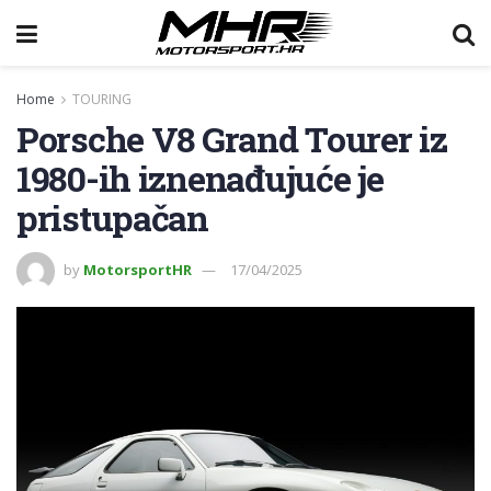
Home
TOURING
Porsche V8 Grand Tourer iz
1980-ih iznenađujuće je
pristupačan
by
MotorsportHR
17/04/2025