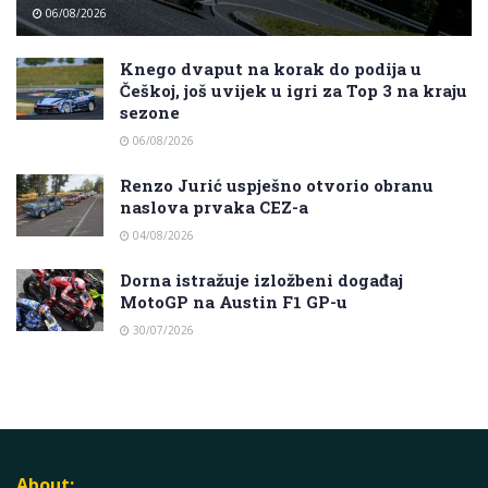
06/08/2026
Knego dvaput na korak do podija u
Češkoj, još uvijek u igri za Top 3 na kraju
sezone
06/08/2026
Renzo Jurić uspješno otvorio obranu
naslova prvaka CEZ-a
04/08/2026
Dorna istražuje izložbeni događaj
MotoGP na Austin F1 GP-u
30/07/2026
About: