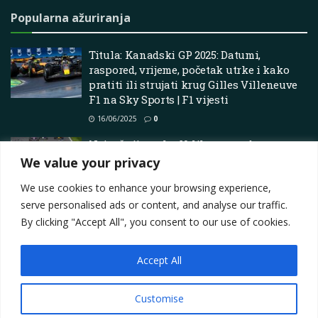
Popularna ažuriranja
Titula: Kanadski GP 2025: Datumi,
raspored, vrijeme, početak utrke i kako
pratiti ili strujati krug Gilles Villeneuve
F1 na Sky Sports | F1 vijesti
16/06/2025
0
Najvažnije utrke: Velika nagrada
Australije 2026. – Formula 1
We value your privacy
08/03/2026
0
We use cookies to enhance your browsing experience,
serve personalised ads or content, and analyse our traffic.
By clicking "Accept All", you consent to our use of cookies.
Accept All
Impressum
About
Contact
Join Us
Privacy Policy
Terms
Marketing i oglašavanje
Customise