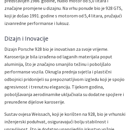
predstavljen 1986. godine, nudio motor od 5,0 litara i
značajne promjene u dizajnu. Na vrhu ponude bio je 928 GTS,
koji je došao 1991. godine s motorom od 5,4 litara, pružajući
izvanredne performanse i luksuz.
Dizajn i Inovacije
Dizajn Porsche 928 bio je inovativan za svoje vrijeme.
Karoserija je bila izrađena od laganih materijala poput
aluminija, što je značajno smanjilo težinu i poboljšalo
performanse vozila. Okrugla prednja svjetla i plastični
odbojnici pridonijeli su prepoznatljivom izgledu koji je spojio
agresivnost i trenutnu eleganciju. Tijekom godina,
poboljšavanja aerodinamike uključivala su dodatne spojlere i
preuređene dijelove karoserije.
Sustav ovjesa Weissach, koji je korišten na 928, bio je vrhunski
inženjerski poduhvat, osiguravajući bolju stabilnost i
upravljivost, što je dodatno unaprijedilo iskustvo vožnje.