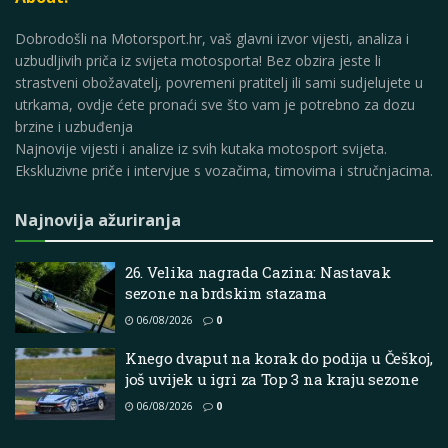
Dobrodošli na Motorsport.hr, vaš glavni izvor vijesti, analiza i
uzbudljivih priča iz svijeta motosporta! Bez obzira jeste li
strastveni obožavatelj, povremeni pratitelj ili sami sudjelujete u
utrkama, ovdje ćete pronaći sve što vam je potrebno za dozu
brzine i uzbuđenja
Najnovije vijesti i analize iz svih kutaka motosport svijeta.
Ekskluzivne priče i intervjue s vozačima, timovima i stručnjacima.
Najnovija ažuriranja
26. Velika nagrada Cazina: Nastavak
sezone na brdskim stazama
06/08/2026
0
Knego dvaput na korak do podija u Češkoj,
još uvijek u igri za Top 3 na kraju sezone
06/08/2026
0