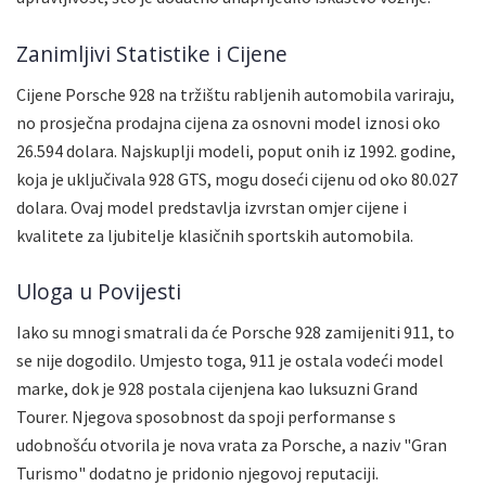
Zanimljivi Statistike i Cijene
Cijene Porsche 928 na tržištu rabljenih automobila variraju,
no prosječna prodajna cijena za osnovni model iznosi oko
26.594 dolara. Najskuplji modeli, poput onih iz 1992. godine,
koja je uključivala 928 GTS, mogu doseći cijenu od oko 80.027
dolara. Ovaj model predstavlja izvrstan omjer cijene i
kvalitete za ljubitelje klasičnih sportskih automobila.
Uloga u Povijesti
Iako su mnogi smatrali da će Porsche 928 zamijeniti 911, to
se nije dogodilo. Umjesto toga, 911 je ostala vodeći model
marke, dok je 928 postala cijenjena kao luksuzni Grand
Tourer. Njegova sposobnost da spoji performanse s
udobnošću otvorila je nova vrata za Porsche, a naziv "Gran
Turismo" dodatno je pridonio njegovoj reputaciji.