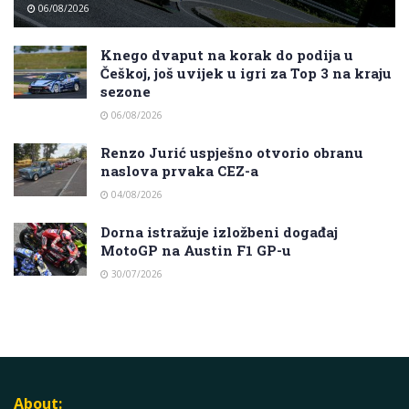
06/08/2026
Knego dvaput na korak do podija u
Češkoj, još uvijek u igri za Top 3 na kraju
sezone
06/08/2026
Renzo Jurić uspješno otvorio obranu
naslova prvaka CEZ-a
04/08/2026
Dorna istražuje izložbeni događaj
MotoGP na Austin F1 GP-u
30/07/2026
About: