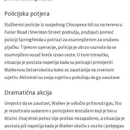
Policijska potjera
Službenici policije iz susjednog Chicopeea bili su na terenu u
Fuller Road i Sheridan Street području, pružajući pomoć
policiji Springfielda u potrazi za osumnjičenim za oružanu
pljačku. Tijekom operacije, policija je ubrzo saznala da se
osumnjičeni vozač kreće izvan ceste. U tom trenutku,
situacija je postala napetija kada su policajci primijetili
Walkerovu četverokolicu kako se zaustavlja na crvenom
svjetlu. Aktivirali su svoja svjetla u pokušaju da ga zaustave.
Dramatična akcija
Umjesto da se zaustavi, Walker je odlučio pritisnuti gas, što
je rezultiralo sudarom s policijskim krstašem koji je bio u
blizini. Ovaj drski potez nije prošao nezapaženo, a situacija je
postala još napetija kada je Walker skočio s vozila i pobjegao