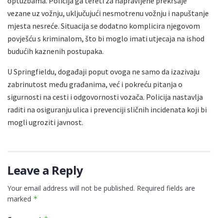
optužbama. Policija ga tereti za napravljene prekršaje
vezane uz vožnju, uključujući nesmotrenu vožnju i napuštanje
mjesta nesreće. Situacija se dodatno komplicira njegovom
povješću s kriminalom, što bi moglo imati utjecaja na ishod
budućih kaznenih postupaka.
U Springfieldu, događaji poput ovoga ne samo da izazivaju
zabrinutost među građanima, već i pokreću pitanja o
sigurnosti na cesti i odgovornosti vozača. Policija nastavlja
raditi na osiguranju ulica i prevenciji sličnih incidenata koji bi
mogli ugroziti javnost.
Leave a Reply
Your email address will not be published.
Required fields are
marked
*