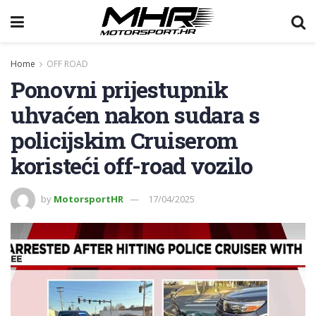
Home
OFF ROAD
Ponovni prijestupnik
uhvaćen nakon sudara s
policijskim Cruiserom
koristeći off-road vozilo
by
MotorsportHR
17/04/2025