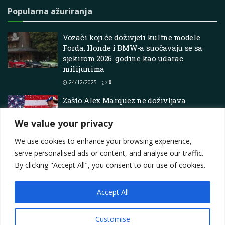
Popularna ažuriranja
Vozači koji će doživjeti kultne modele
Forda, Honde i BMW-a suočavaju se sa
sjekirom 2026. godine kao udarac
milijunima
24/12/2025
0
Zašto Alex Marquez ne doživljava
mentalni blok u svojoj MotoGP borbi s
bratom Marcom
We value your privacy
01/04/2025
0
We use cookies to enhance your browsing experience,
serve personalised ads or content, and analyse our traffic.
By clicking "Accept All", you consent to our use of cookies.
Accept All
Impressum
About
Contact
Join Us
Privacy Policy
Terms
Marketing i oglašavanje
Customise