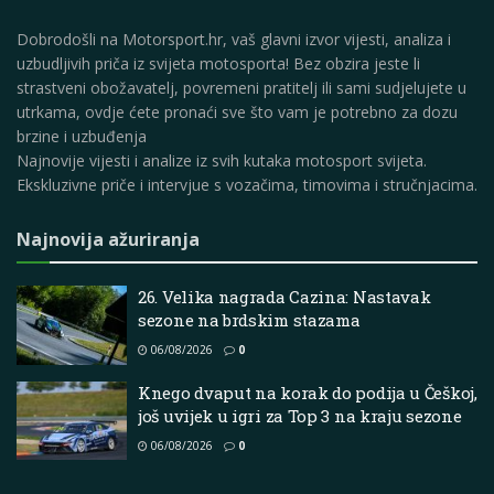
Dobrodošli na Motorsport.hr, vaš glavni izvor vijesti, analiza i
uzbudljivih priča iz svijeta motosporta! Bez obzira jeste li
strastveni obožavatelj, povremeni pratitelj ili sami sudjelujete u
utrkama, ovdje ćete pronaći sve što vam je potrebno za dozu
brzine i uzbuđenja
Najnovije vijesti i analize iz svih kutaka motosport svijeta.
Ekskluzivne priče i intervjue s vozačima, timovima i stručnjacima.
Najnovija ažuriranja
26. Velika nagrada Cazina: Nastavak
sezone na brdskim stazama
06/08/2026
0
Knego dvaput na korak do podija u Češkoj,
još uvijek u igri za Top 3 na kraju sezone
06/08/2026
0