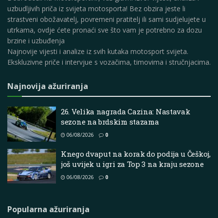
uzbudljivih priča iz svijeta motosporta! Bez obzira jeste li
strastveni obožavatelj, povremeni pratitelj ili sami sudjelujete u
utrkama, ovdje ćete pronaći sve što vam je potrebno za dozu
brzine i uzbuđenja
Najnovije vijesti i analize iz svih kutaka motosport svijeta.
Ekskluzivne priče i intervjue s vozačima, timovima i stručnjacima.
Najnovija ažuriranja
26. Velika nagrada Cazina: Nastavak
sezone na brdskim stazama
06/08/2026
0
Knego dvaput na korak do podija u Češkoj,
još uvijek u igri za Top 3 na kraju sezone
06/08/2026
0
Popularna ažuriranja