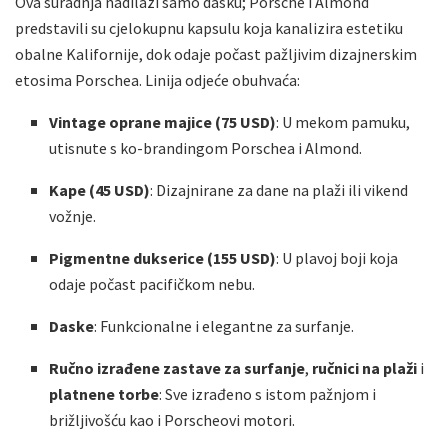
Ova suradnja nadilazi samo dasku; Porsche i Almond
predstavili su cjelokupnu kapsulu koja kanalizira estetiku
obalne Kalifornije, dok odaje počast pažljivim dizajnerskim
etosima Porschea. Linija odjeće obuhvaća:
Vintage oprane majice (75 USD)
: U mekom pamuku,
utisnute s ko-brandingom Porschea i Almond.
Kape (45 USD)
: Dizajnirane za dane na plaži ili vikend
vožnje.
Pigmentne dukserice (155 USD)
: U plavoj boji koja
odaje počast pacifičkom nebu.
Daske
: Funkcionalne i elegantne za surfanje.
Ručno izrađene zastave za surfanje
,
ručnici na plaži
i
platnene torbe
: Sve izrađeno s istom pažnjom i
brižljivošću kao i Porscheovi motori.