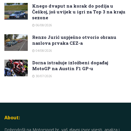
Knego dvaput na korak do podija u
Češkoj, još uvijek u igri za Top 3 na kraju
sezone
06/08/2026
Renzo Jurić uspješno otvorio obranu
naslova prvaka CEZ-a
04/08/2026
Dorna istražuje izložbeni događaj
MotoGP na Austin F1 GP-u
30/07/2026
About:
Dobrodošli na Motorsport.hr, vaš glavni izvor vijesti, analiza i