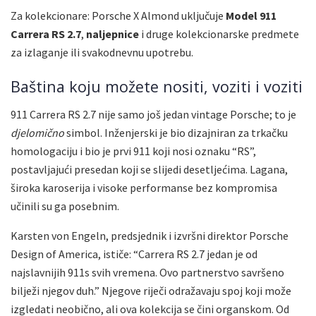
Za kolekcionare: Porsche X Almond uključuje
Model 911
Carrera RS 2.7
,
naljepnice
i druge kolekcionarske predmete
za izlaganje ili svakodnevnu upotrebu.
Baština koju možete nositi, voziti i voziti
911 Carrera RS 2.7 nije samo još jedan vintage Porsche; to je
djelomično
simbol. Inženjerski je bio dizajniran za trkačku
homologaciju i bio je prvi 911 koji nosi oznaku “RS”,
postavljajući presedan koji se slijedi desetljećima. Lagana,
široka karoserija i visoke performanse bez kompromisa
učinili su ga posebnim.
Karsten von Engeln, predsjednik i izvršni direktor Porsche
Design of America, ističe: “Carrera RS 2.7 jedan je od
najslavnijih 911s svih vremena. Ovo partnerstvo savršeno
bilježi njegov duh.” Njegove riječi odražavaju spoj koji može
izgledati neobično, ali ova kolekcija se čini organskom. Od