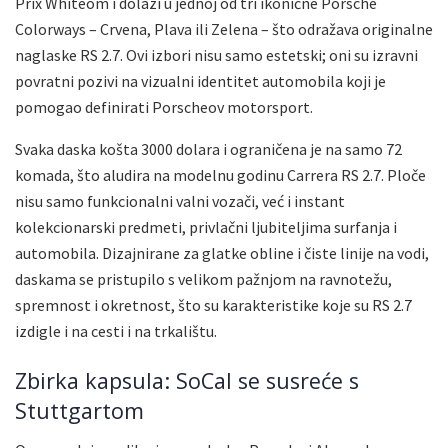
Prix Whiteom i dolazi u jednoj od tri ikonične Porsche
Colorways – Crvena, Plava ili Zelena – što odražava originalne
naglaske RS 2.7. Ovi izbori nisu samo estetski; oni su izravni
povratni pozivi na vizualni identitet automobila koji je
pomogao definirati Porscheov motorsport.
Svaka daska košta 3000 dolara i ograničena je na samo 72
komada, što aludira na modelnu godinu Carrera RS 2.7. Ploče
nisu samo funkcionalni valni vozači, već i instant
kolekcionarski predmeti, privlačni ljubiteljima surfanja i
automobila. Dizajnirane za glatke obline i čiste linije na vodi,
daskama se pristupilo s velikom pažnjom na ravnotežu,
spremnost i okretnost, što su karakteristike koje su RS 2.7
izdigle i na cesti i na trkalištu.
Zbirka kapsula: SoCal se susreće s
Stuttgartom