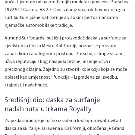
počast jednom od najomiljenijih modela u povijesti Porschea:
1972 911 Carrera RS 2.7. Ovo izdanje spaja duhovnu energiju
surf kulture južne Kalifornije s visokim performansama
njemačke automobilske tradicije.
Almond Surfboards, butični proizvođač daska za surfanje sa
sjedištem u Costa Mesi u Kaliforniji, poznat je po svom
zanatskom i analognom pristupu. Porsche, s druge strane,
uživa reputaciju zbog nasljeđa brzine, inženjerstva i
preciznog dizajna. Zajedno su stvorili kolekciju koja se može
opisati kao umjetnost i funkcija – izgrađena za izvedbu,
trajnost i nadahnuće.
Središnji dio: daska za surfanje
nadahnuta utrkama Royalty
Zvijezda suradnje je ručno izrađena 6-stopna Swallowtail
daska za surfanje. Izrađena u Kaliforniji, obložena je Grand