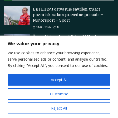
Bill Elliott ostvaruje savršen trkaći
povratak nakon pravedne presude –
Motorsport – Sport
01/03/2026
0
Što raditi na Grand Prixu 2025 u Long
Beachu
We value your privacy
07/04/2025
0
We use cookies to enhance your browsing experience,
serve personalised ads or content, and analyse our traffic.
By clicking "Accept All", you consent to our use of cookies.
Accept All
Impressum
About
Contact
Join Us
Privacy Policy
Terms
Marketing i oglašavanje
Customise
© 2025
Motorsport.hr
Reject All