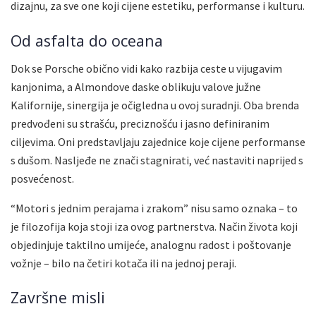
dizajnu, za sve one koji cijene estetiku, performanse i kulturu.
Od asfalta do oceana
Dok se Porsche obično vidi kako razbija ceste u vijugavim
kanjonima, a Almondove daske oblikuju valove južne
Kalifornije, sinergija je očigledna u ovoj suradnji. Oba brenda
predvođeni su strašću, preciznošću i jasno definiranim
ciljevima. Oni predstavljaju zajednice koje cijene performanse
s dušom. Nasljeđe ne znači stagnirati, već nastaviti naprijed s
posvećenost.
“Motori s jednim perajama i zrakom” nisu samo oznaka – to
je filozofija koja stoji iza ovog partnerstva. Način života koji
objedinjuje taktilno umijeće, analognu radost i poštovanje
vožnje – bilo na četiri kotača ili na jednoj peraji.
Završne misli