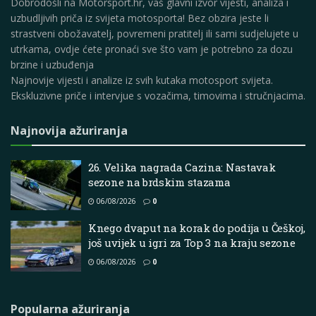
Dobrodošli na Motorsport.hr, vaš glavni izvor vijesti, analiza i
uzbudljivih priča iz svijeta motosporta! Bez obzira jeste li
strastveni obožavatelj, povremeni pratitelj ili sami sudjelujete u
utrkama, ovdje ćete pronaći sve što vam je potrebno za dozu
brzine i uzbuđenja
Najnovije vijesti i analize iz svih kutaka motosport svijeta.
Ekskluzivne priče i intervjue s vozačima, timovima i stručnjacima.
Najnovija ažuriranja
26. Velika nagrada Cazina: Nastavak
sezone na brdskim stazama
06/08/2026
0
Knego dvaput na korak do podija u Češkoj,
još uvijek u igri za Top 3 na kraju sezone
06/08/2026
0
Popularna ažuriranja