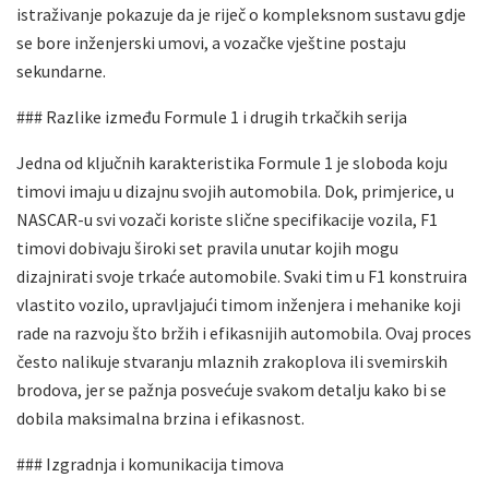
istraživanje pokazuje da je riječ o kompleksnom sustavu gdje
se bore inženjerski umovi, a vozačke vještine postaju
sekundarne.
### Razlike između Formule 1 i drugih trkačkih serija
Jedna od ključnih karakteristika Formule 1 je sloboda koju
timovi imaju u dizajnu svojih automobila. Dok, primjerice, u
NASCAR-u svi vozači koriste slične specifikacije vozila, F1
timovi dobivaju široki set pravila unutar kojih mogu
dizajnirati svoje trkaće automobile. Svaki tim u F1 konstruira
vlastito vozilo, upravljajući timom inženjera i mehanike koji
rade na razvoju što bržih i efikasnijih automobila. Ovaj proces
često nalikuje stvaranju mlaznih zrakoplova ili svemirskih
brodova, jer se pažnja posvećuje svakom detalju kako bi se
dobila maksimalna brzina i efikasnost.
### Izgradnja i komunikacija timova