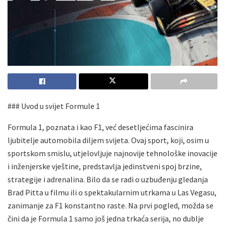
### Uvod u svijet Formule 1
Formula 1, poznata i kao F1, već desetljećima fascinira
ljubitelje automobila diljem svijeta. Ovaj sport, koji, osim u
sportskom smislu, utjelovljuje najnovije tehnološke inovacije
i inženjerske vještine, predstavlja jedinstveni spoj brzine,
strategije i adrenalina. Bilo da se radi o uzbuđenju gledanja
Brad Pitta u filmu ili o spektakularnim utrkama u Las Vegasu,
zanimanje za F1 konstantno raste. Na prvi pogled, možda se
čini da je Formula 1 samo još jedna trkaća serija, no dublje