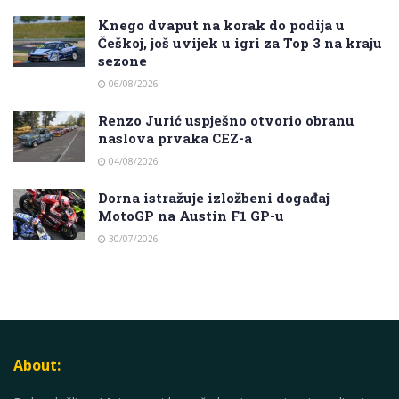
Knego dvaput na korak do podija u
Češkoj, još uvijek u igri za Top 3 na kraju
sezone
06/08/2026
Renzo Jurić uspješno otvorio obranu
naslova prvaka CEZ-a
04/08/2026
Dorna istražuje izložbeni događaj
MotoGP na Austin F1 GP-u
30/07/2026
About: