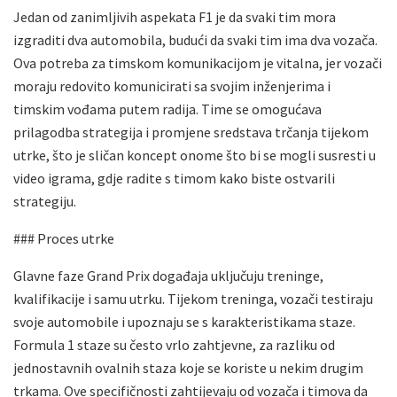
Jedan od zanimljivih aspekata F1 je da svaki tim mora
izgraditi dva automobila, budući da svaki tim ima dva vozača.
Ova potreba za timskom komunikacijom je vitalna, jer vozači
moraju redovito komunicirati sa svojim inženjerima i
timskim vođama putem radija. Time se omogućava
prilagodba strategija i promjene sredstava trčanja tijekom
utrke, što je sličan koncept onome što bi se mogli susresti u
video igrama, gdje radite s timom kako biste ostvarili
strategiju.
### Proces utrke
Glavne faze Grand Prix događaja uključuju treninge,
kvalifikacije i samu utrku. Tijekom treninga, vozači testiraju
svoje automobile i upoznaju se s karakteristikama staze.
Formula 1 staze su često vrlo zahtjevne, za razliku od
jednostavnih ovalnih staza koje se koriste u nekim drugim
trkama. Ove specifičnosti zahtijevaju od vozača i timova da