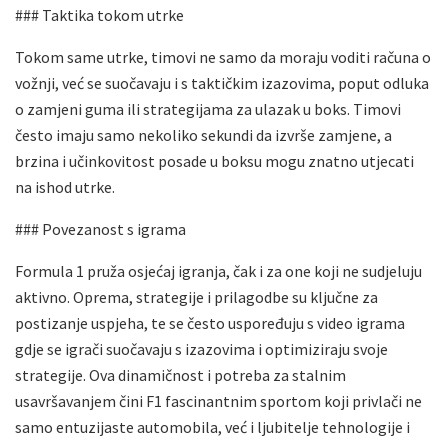
### Taktika tokom utrke
Tokom same utrke, timovi ne samo da moraju voditi računa o
vožnji, već se suočavaju i s taktičkim izazovima, poput odluka
o zamjeni guma ili strategijama za ulazak u boks. Timovi
često imaju samo nekoliko sekundi da izvrše zamjene, a
brzina i učinkovitost posade u boksu mogu znatno utjecati
na ishod utrke.
### Povezanost s igrama
Formula 1 pruža osjećaj igranja, čak i za one koji ne sudjeluju
aktivno. Oprema, strategije i prilagodbe su ključne za
postizanje uspjeha, te se često uspoređuju s video igrama
gdje se igrači suočavaju s izazovima i optimiziraju svoje
strategije. Ova dinamičnost i potreba za stalnim
usavršavanjem čini F1 fascinantnim sportom koji privlači ne
samo entuzijaste automobila, već i ljubitelje tehnologije i