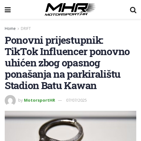
Home
DRIFT
Ponovni prijestupnik:
TikTok Influencer ponovno
uhićen zbog opasnog
ponašanja na parkiralištu
Stadion Batu Kawan
by
MotorsportHR
07/07/2025