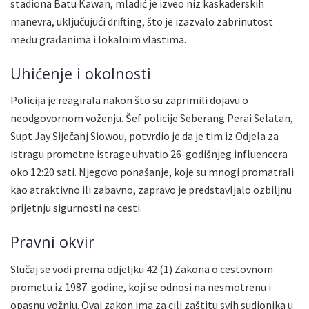
stadiona Batu Kawan, mladić je izveo niz kaskaderskih
manevra, uključujući drifting, što je izazvalo zabrinutost
među građanima i lokalnim vlastima.
Uhićenje i okolnosti
Policija je reagirala nakon što su zaprimili dojavu o
neodgovornom voženju. Šef policije Seberang Perai Selatan,
Supt Jay Siječanj Siowou, potvrdio je da je tim iz Odjela za
istragu prometne istrage uhvatio 26-godišnjeg influencera
oko 12:20 sati. Njegovo ponašanje, koje su mnogi promatrali
kao atraktivno ili zabavno, zapravo je predstavljalo ozbiljnu
prijetnju sigurnosti na cesti.
Pravni okvir
Slučaj se vodi prema odjeljku 42 (1) Zakona o cestovnom
prometu iz 1987. godine, koji se odnosi na nesmotrenu i
opasnu vožnju. Ovaj zakon ima za cilj zaštitu svih sudionika u