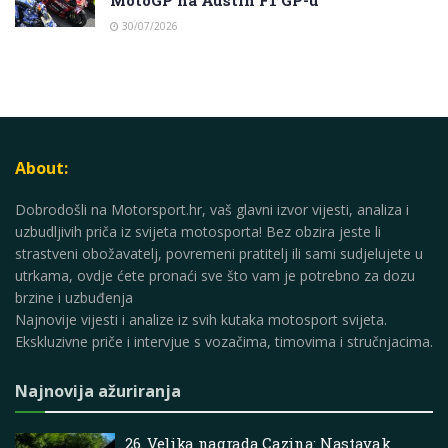
30/07/2026
About:
Dobrodošli na Motorsport.hr, vaš glavni izvor vijesti, analiza i
uzbudljivih priča iz svijeta motosporta! Bez obzira jeste li
strastveni obožavatelj, povremeni pratitelj ili sami sudjelujete u
utrkama, ovdje ćete pronaći sve što vam je potrebno za dozu
brzine i uzbuđenja
Najnovije vijesti i analize iz svih kutaka motosport svijeta.
Ekskluzivne priče i intervjue s vozačima, timovima i stručnjacima.
Najnovija ažuriranja
26. Velika nagrada Cazina: Nastavak