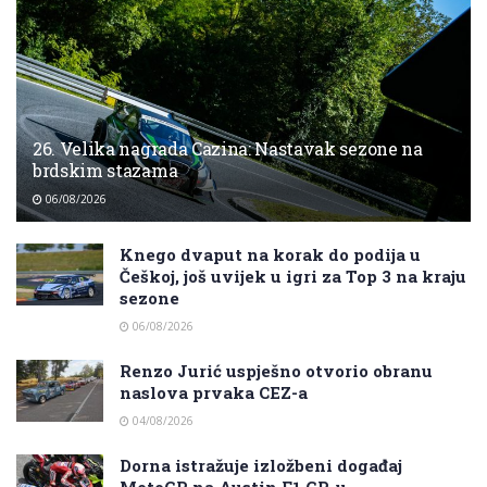
26. Velika nagrada Cazina: Nastavak sezone na
brdskim stazama
06/08/2026
Knego dvaput na korak do podija u
Češkoj, još uvijek u igri za Top 3 na kraju
sezone
06/08/2026
Renzo Jurić uspješno otvorio obranu
naslova prvaka CEZ-a
04/08/2026
Dorna istražuje izložbeni događaj
MotoGP na Austin F1 GP-u