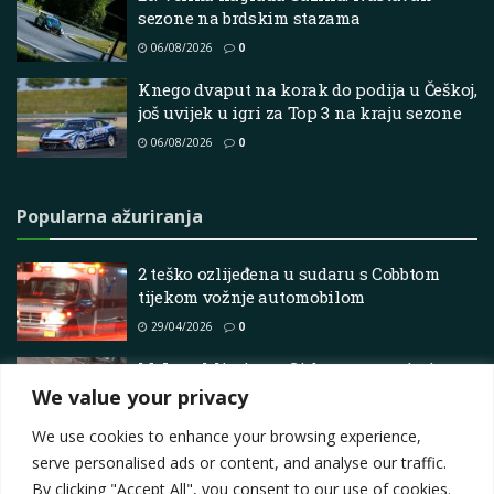
sezone na brdskim stazama
06/08/2026
0
Knego dvaput na korak do podija u Češkoj,
još uvijek u igri za Top 3 na kraju sezone
06/08/2026
0
Popularna ažuriranja
2 teško ozlijeđena u sudaru s Cobbtom
tijekom vožnje automobilom
29/04/2026
0
McLaughlin i van Gisbergen treniraju
Cindrica kroz debi Supercarsa
We value your privacy
19/11/2025
0
We use cookies to enhance your browsing experience,
serve personalised ads or content, and analyse our traffic.
By clicking "Accept All", you consent to our use of cookies.