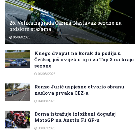
26. Velika nagrada Cazina: Nastavak sezone na
brdskim stazama
06/08/2026
Knego dvaput na korak do podija u
Češkoj, još uvijek u igri za Top 3 na kraju
sezone
06/08/2026
Renzo Jurić uspješno otvorio obranu
naslova prvaka CEZ-a
04/08/2026
Dorna istražuje izložbeni događaj
MotoGP na Austin F1 GP-u
30/07/2026