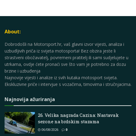
About:
Dobrodošli na Motorsport.hr, vaš glavni izvor vijesti, analiza i
uzbudljivih priča iz svijeta motosporta! Bez obzira jeste li
strastveni obožavatelj, povremeni pratitelj ili sami sudjelujete u
utrkama, ovdje ćete pronaći sve što vam je potrebno za dozu
brzine i uzbuđenja
Najnovije vijesti i analize iz svih kutaka motosport svijeta.
Ekskluzivne priče i intervjue s vozačima, timovima i stručnjacima.
Najnovija ažuriranja
26. Velika nagrada Cazina: Nastavak
sezone na brdskim stazama
06/08/2026
0