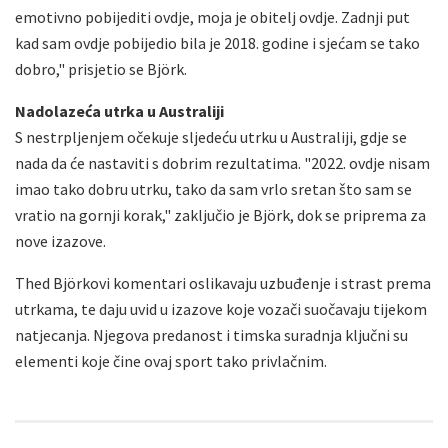
emotivno pobijediti ovdje, moja je obitelj ovdje. Zadnji put
kad sam ovdje pobijedio bila je 2018. godine i sjećam se tako
dobro," prisjetio se Björk.
Nadolazeća utrka u Australiji
S nestrpljenjem očekuje sljedeću utrku u Australiji, gdje se
nada da će nastaviti s dobrim rezultatima. "2022. ovdje nisam
imao tako dobru utrku, tako da sam vrlo sretan što sam se
vratio na gornji korak," zaključio je Björk, dok se priprema za
nove izazove.
Thed Björkovi komentari oslikavaju uzbuđenje i strast prema
utrkama, te daju uvid u izazove koje vozači suočavaju tijekom
natjecanja. Njegova predanost i timska suradnja ključni su
elementi koje čine ovaj sport tako privlačnim.