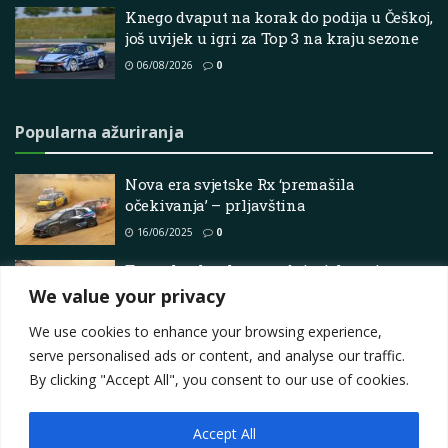
Knego dvaput na korak do podija u Češkoj,
još uvijek u igri za Top 3 na kraju sezone
06/08/2026
0
Popularna ažuriranja
Nova era svjetske Rx ‘premašila
očekivanja’ – prljavština
16/06/2025
0
Termalne kupke u srednjovjekovnim
dvorcima
We value your privacy
11/05/2025
0
We use cookies to enhance your browsing experience,
serve personalised ads or content, and analyse our traffic.
By clicking "Accept All", you consent to our use of cookies.
Accept All
Impressum
About
Contact
Join Us