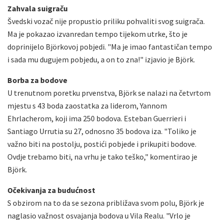
Zahvala suigraču
Švedski vozač nije propustio priliku pohvaliti svog suigrača.
Ma je pokazao izvanredan tempo tijekom utrke, što je
doprinijelo Björkovoj pobjedi. "Ma je imao fantastičan tempo
i sada mu dugujem pobjedu, a on to zna!" izjavio je Björk.
Borba za bodove
U trenutnom poretku prvenstva, Björk se nalazi na četvrtom
mjestu s 43 boda zaostatka za liderom, Yannom
Ehrlacherom, koji ima 250 bodova. Esteban Guerrieri i
Santiago Urrutia su 27, odnosno 35 bodova iza. "Toliko je
važno biti na postolju, postići pobjede i prikupiti bodove.
Ovdje trebamo biti, na vrhu je tako teško," komentirao je
Björk.
Očekivanja za budućnost
S obzirom na to da se sezona približava svom polu, Björk je
naglasio važnost osvajanja bodova u Vila Realu. "Vrlo je