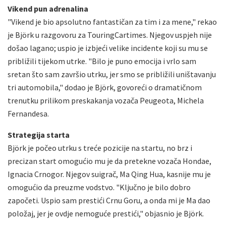
Vikend pun adrenalina
"Vikend je bio apsolutno fantastičan za tim i za mene," rekao
je Björk u razgovoru za TouringCartimes. Njegov uspjeh nije
došao lagano; uspio je izbjeći velike incidente koji su mu se
približili tijekom utrke. "Bilo je puno emocija i vrlo sam
sretan što sam završio utrku, jer smo se približili uništavanju
tri automobila," dodao je Björk, govoreći o dramatičnom
trenutku prilikom preskakanja vozača Peugeota, Michela
Fernandesa.
Strategija starta
Björk je počeo utrku s treće pozicije na startu, no brz i
precizan start omogućio mu je da pretekne vozača Hondae,
Ignacia Crnogor. Njegov suigrač, Ma Qing Hua, kasnije mu je
omogućio da preuzme vodstvo. "Ključno je bilo dobro
započeti. Uspio sam prestići Crnu Goru, a onda mi je Ma dao
položaj, jer je ovdje nemoguće prestići," objasnio je Björk.