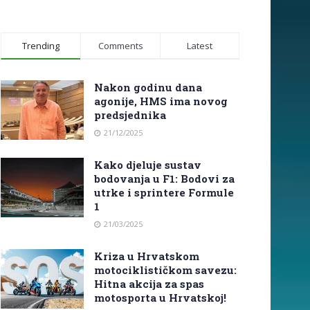
Trending
Comments
Latest
Nakon godinu dana
agonije, HMS ima novog
predsjednika
21/12/2025
Kako djeluje sustav
bodovanja u F1: Bodovi za
utrke i sprintere Formule
1
21/03/2025
Kriza u Hrvatskom
motociklističkom savezu:
Hitna akcija za spas
motosporta u Hrvatskoj!