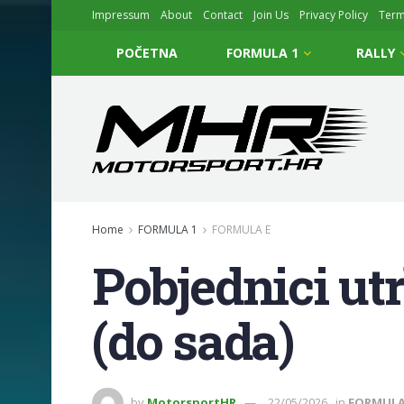
Impressum
About
Contact
Join Us
Privacy Policy
Ter
POČETNA
FORMULA 1
RALLY
Home
FORMULA 1
FORMULA E
Pobjednici ut
(do sada)
by
MotorsportHR
22/05/2026
in
FORMULA