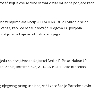
vozač koji je ove sezone ostvario više od jedne pobjede kada
ršeno tempirao aktivacije ATTACK MODE-a i obranio se od
ansa, kao i od ostalih vozača. Njegova 14. pobjeda u
o natjecanje koje se odvijalo oko njega.
jedu na prvoj dvostrukoj utrci Berlin E-Prixa. Nakon 69
i uzbuđenja, koristeći svoj ATTACK MODE kako bi stekao
njegovog prvog uspjeha, već i zato što je Porsche slavio