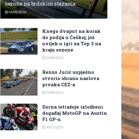
sezone na brdskim stazama
06/08/2026
Knego dvaput na korak
do podija u Češkoj, još
uvijek u igri za Top 3 na
kraju sezone
06/08/2026
Renzo Jurić uspješno
otvorio obranu naslova
prvaka CEZ-a
04/08/2026
Dorna istražuje izložbeni
događaj MotoGP na Austin
F1 GP-u
30/07/2026