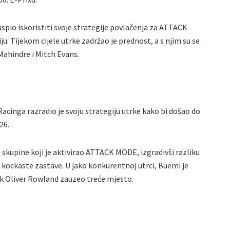
uspio iskoristiti svoje strategije povlačenja za ATTACK
. Tijekom cijele utrke zadržao je prednost, a s njim su se
Mahindre i Mitch Evans.
acinga razradio je svoju strategiju utrke kako bi došao do
26.
e skupine koji je aktivirao ATTACK MODE, izgradivši razliku
 kockaste zastave. U jako konkurentnoj utrci, Buemi je
vak Oliver Rowland zauzeo treće mjesto.