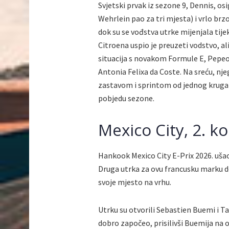
Svjetski prvak iz sezone 9, Dennis, os
Wehrlein pao za tri mjesta) i vrlo br
dok su se vođstva utrke mijenjala tije
Citroena uspio je preuzeti vodstvo, al
situacija s novakom Formule E, Pepeo
Antonia Felixa da Coste. Na sreću, nje
zastavom i sprintom od jednog kruga d
pobjedu sezone.
Mexico City, 2. ko
Hankook Mexico City E-Prix 2026. ušao
Druga utrka za ovu francusku marku do
svoje mjesto na vrhu.
Utrku su otvorili Sebastien Buemi i T
dobro započeo, prisilivši Buemija na 