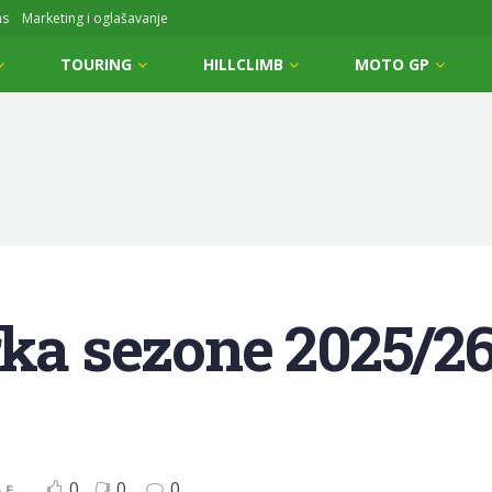
ms
Marketing i oglašavanje
TOURING
HILLCLIMB
MOTO GP
rka sezone 2025/2
0
0
0
 E