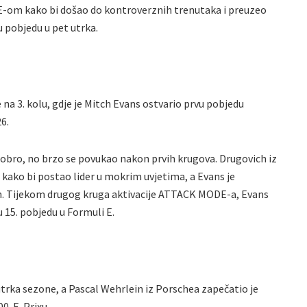
-om kako bi došao do kontroverznih trenutaka i preuzeo
u pobjedu u pet utrka.
na 3. kolu, gdje je Mitch Evans ostvario prvu pobjedu
6.
obro, no brzo se povukao nakon prvih krugova. Drugovich iz
kako bi postao lider u mokrim uvjetima, a Evans je
 vrh. Tijekom drugog kruga aktivacije ATTACK MODE-a, Evans
u 15. pobjedu u Formuli E.
trka sezone, a Pascal Wehrlein iz Porschea zapečatio je
0. E-Prixu.