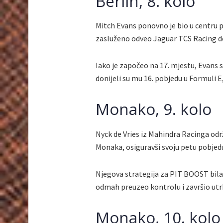
Berlin, 8. kolo
Mitch Evans ponovno je bio u centru 
zasluženo odveo Jaguar TCS Racing d
Iako je započeo na 17. mjestu, Evans 
donijeli su mu 16. pobjedu u Formuli E,
Monako, 9. kolo
Nyck de Vries iz Mahindra Racinga održ
Monaka, osiguravši svoju petu pobjed
Njegova strategija za PIT BOOST bila 
odmah preuzeo kontrolu i završio ut
Monako, 10. kolo