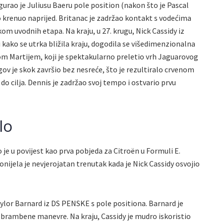
igurao je Juliusu Baeru pole position (nakon što je Pascal
zo krenuo naprijed. Britanac je zadržao kontakt s vodećima
kom uvodnih etapa. Na kraju, u 27. krugu, Nick Cassidy iz
i kako se utrka bližila kraju, dogodila se višedimenzionalna
m Martijem, koji je spektakularno preletio vrh Jaguarovog
gov je skok završio bez nesreće, što je rezultiralo crvenom
o cilja. Dennis je zadržao svoj tempo i ostvario prvu
lo
 je u povijest kao prva pobjeda za Citroën u Formuli E.
nijela je nevjerojatan trenutak kada je Nick Cassidy osvojio
aylor Barnard iz DS PENSKE s pole positiona. Barnard je
obrambene manevre. Na kraju, Cassidy je mudro iskoristio