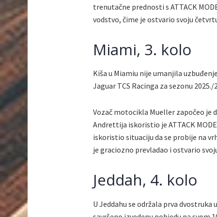
trenutačne prednosti s ATTACK MODE
vodstvo, čime je ostvario svoju četvrt
Miami, 3. kolo
Kiša u Miamiu nije umanjila uzbuđenje 
Jaguar TCS Racinga za sezonu 2025./2
Vozač motocikla Mueller započeo je d
Andrettija iskoristio je ATTACK MODE 
iskoristio situaciju da se probije na
je graciozno prevladao i ostvario svoj
Jeddah, 4. kolo
U Jeddahu se održala prva dvostruka u
savršeno izvedenu pobjedu na svom 10