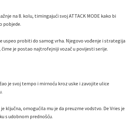
pažnje na 8. kolu, timingajući svoj ATTACK MODE kako bi
o pobjede.
se uspeo probiti do samog vrha. Njegovo vođenje i strategija
 čime je postao najtrofejniji vozač u povijesti serije.
ao je svoj tempo i mirnoću kroz uske i zavojite ulice
u.
je ključna, omogućila mu je da preuzme vodstvo. De Vries je
rku s udobnom prednošću.