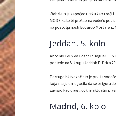
Wehrlein je započeo utrku kao treći i 
MODE kako bi prešao na vodeću poziciju
na postolju našli Edoardo Mortara iz 
Jeddah, 5. kolo
Antonio Felix da Costa iz Jaguar TCS R
pobjede na 5. krugu Jeddah E-Prixa 20
Portugalski vozač bio je prvi iz vodeć
koja mu je omogućila da se osigura do
završio kao drugi, dok je aktualni pr
Madrid, 6. kolo