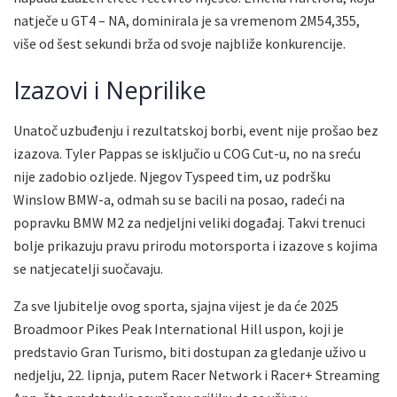
natječe u GT4 – NA, dominirala je sa vremenom 2M54,355,
više od šest sekundi brža od svoje najbliže konkurencije.
Izazovi i Neprilike
Unatoč uzbuđenju i rezultatskoj borbi, event nije prošao bez
izazova. Tyler Pappas se isključio u COG Cut-u, no na sreću
nije zadobio ozljede. Njegov Tyspeed tim, uz podršku
Winslow BMW-a, odmah su se bacili na posao, radeći na
popravku BMW M2 za nedjeljni veliki događaj. Takvi trenuci
bolje prikazuju pravu prirodu motorsporta i izazove s kojima
se natjecatelji suočavaju.
Za sve ljubitelje ovog sporta, sjajna vijest je da će 2025
Broadmoor Pikes Peak International Hill uspon, koji je
predstavio Gran Turismo, biti dostupan za gledanje uživo u
nedjelju, 22. lipnja, putem Racer Network i Racer+ Streaming