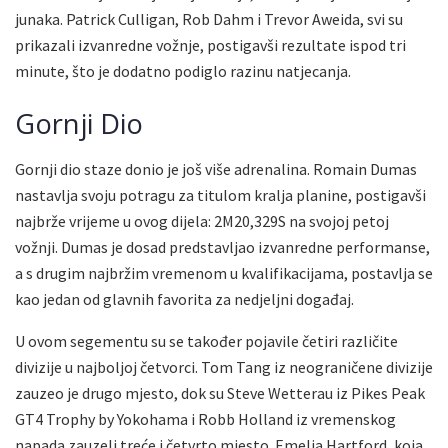
junaka. Patrick Culligan, Rob Dahm i Trevor Aweida, svi su
prikazali izvanredne vožnje, postigavši rezultate ispod tri
minute, što je dodatno podiglo razinu natjecanja.
Gornji Dio
Gornji dio staze donio je još više adrenalina. Romain Dumas
nastavlja svoju potragu za titulom kralja planine, postigavši
najbrže vrijeme u ovog dijela: 2M20,329S na svojoj petoj
vožnji. Dumas je dosad predstavljao izvanredne performanse,
a s drugim najbržim vremenom u kvalifikacijama, postavlja se
kao jedan od glavnih favorita za nedjeljni događaj.
U ovom segementu su se također pojavile četiri različite
divizije u najboljoj četvorci. Tom Tang iz neograničene divizije
zauzeo je drugo mjesto, dok su Steve Wetterau iz Pikes Peak
GT4 Trophy by Yokohama i Robb Holland iz vremenskog
napada zauzeli treće i četvrto mjesto. Emelia Hartford, koja