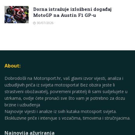
Dorna istražuje izložbeni događaj
MotoGP na Austin F1 GP-u
30/07/2026
About:
Dobrodošli na Motorsport.hr, vaš glavni izvor vijesti, analiza i
uzbudljivih priča iz svijeta motosporta! Bez obzira jeste li
strastveni obožavatelj, povremeni pratitelj ili sami sudjelujete u
utrkama, ovdje ćete pronaći sve što vam je potrebno za dozu
brzine i uzbuđenja
Najnovije vijesti i analize iz svih kutaka motosport svijeta.
Ekskluzivne priče i intervjue s vozačima, timovima i stručnjacima.
Najnovija ažuriranja