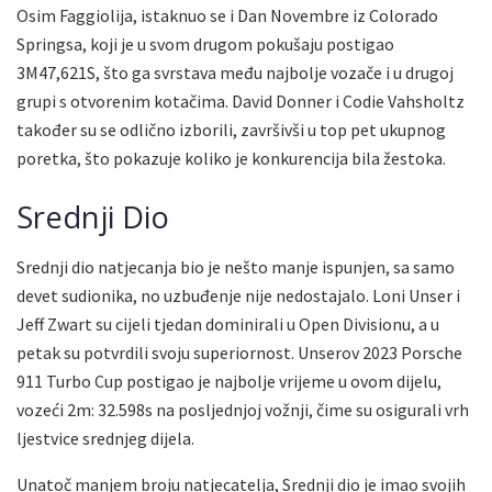
Osim Faggiolija, istaknuo se i Dan Novembre iz Colorado
Springsa, koji je u svom drugom pokušaju postigao
3M47,621S, što ga svrstava među najbolje vozače i u drugoj
grupi s otvorenim kotačima. David Donner i Codie Vahsholtz
također su se odlično izborili, završivši u top pet ukupnog
poretka, što pokazuje koliko je konkurencija bila žestoka.
Srednji Dio
Srednji dio natjecanja bio je nešto manje ispunjen, sa samo
devet sudionika, no uzbuđenje nije nedostajalo. Loni Unser i
Jeff Zwart su cijeli tjedan dominirali u Open Divisionu, a u
petak su potvrdili svoju superiornost. Unserov 2023 Porsche
911 Turbo Cup postigao je najbolje vrijeme u ovom dijelu,
vozeći 2m: 32.598s na posljednjoj vožnji, čime su osigurali vrh
ljestvice srednjeg dijela.
Unatoč manjem broju natjecatelja, Srednji dio je imao svojih