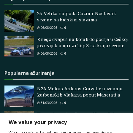
26. Velika nagrada Cazina: Nastavak
sezone na brdskim stazama
06/08/2026
0
Knego dvaput na korak do podija u Češkoj,
još uvijek u igri za Top 3 na kraju sezone
06/08/2026
0
Popularna ažuriranja
N2A Motors Anteros: Corvette u izdanju
karbonskih vlakana poput Maseratija
31/03/2026
0
Tim utrke muža i žene na Nosso Dakar
Rally u Sidecaru – Adv Pulse
We value your privacy
20/07/2025
0
We use cookies to enhance your browsing experience,