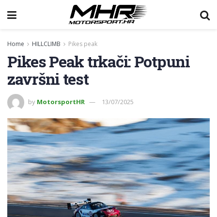
Home
HILLCLIMB
Pikes peak
Pikes Peak trkači: Potpuni
završni test
by
MotorsportHR
13/07/2025