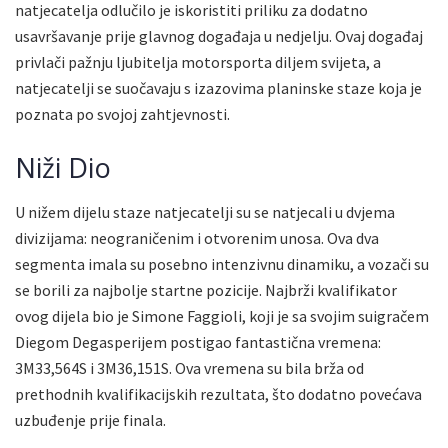
natjecatelja odlučilo je iskoristiti priliku za dodatno
usavršavanje prije glavnog događaja u nedjelju. Ovaj događaj
privlači pažnju ljubitelja motorsporta diljem svijeta, a
natjecatelji se suočavaju s izazovima planinske staze koja je
poznata po svojoj zahtjevnosti.
Niži Dio
U nižem dijelu staze natjecatelji su se natjecali u dvjema
divizijama: neograničenim i otvorenim unosa. Ova dva
segmenta imala su posebno intenzivnu dinamiku, a vozači su
se borili za najbolje startne pozicije. Najbrži kvalifikator
ovog dijela bio je Simone Faggioli, koji je sa svojim suigračem
Diegom Degasperijem postigao fantastična vremena:
3M33,564S i 3M36,151S. Ova vremena su bila brža od
prethodnih kvalifikacijskih rezultata, što dodatno povećava
uzbuđenje prije finala.