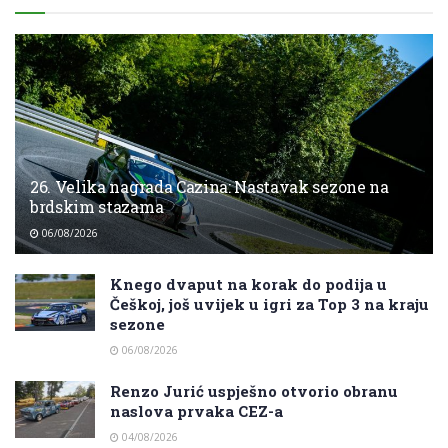
26. Velika nagrada Cazina: Nastavak sezone na
brdskim stazama
06/08/2026
Knego dvaput na korak do podija u
Češkoj, još uvijek u igri za Top 3 na kraju
sezone
06/08/2026
Renzo Jurić uspješno otvorio obranu
naslova prvaka CEZ-a
04/08/2026