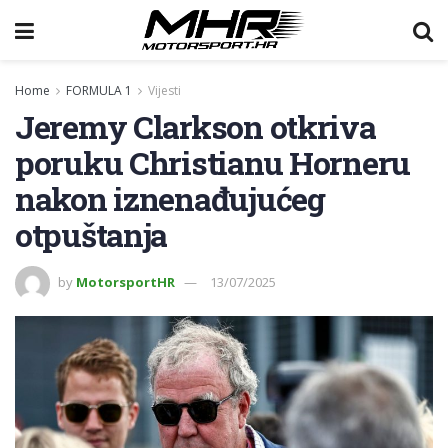
Home
FORMULA 1
Vijesti
Jeremy Clarkson otkriva
poruku Christianu Horneru
nakon iznenađujućeg
otpuštanja
by
MotorsportHR
13/07/2025