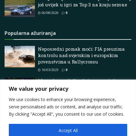
još uvijek u igri za Top 3 na kraju sezone
06/08/2026
0
Popularna ažuriranja
Neposredni pomak moći: FIA preuzima
kontrolu nad svjetskim i europskim
prvenstvima u Rallycrossu
16/03/2025
0
Mercedes povlači zahtjev za reviziju
rezultata Velike nagrade Monaka 2026.
We value your privacy
19/06/2026
0
We use cookies to enhance your browsing experience,
serve personalised ads or content, and analyse our traffic.
By clicking "Accept All", you consent to our use of cookies.
Accept All
Impressum
About
Contact
Join Us