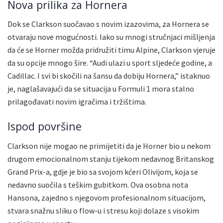
Nova prilika za Hornera
Dok se Clarkson suočavao s novim izazovima, za Hornera se
otvaraju nove mogućnosti. Iako su mnogi stručnjaci mišljenja
da će se Horner možda pridružiti timu Alpine, Clarkson vjeruje
da su opcije mnogo šire. “Audi ulazi u sport sljedeće godine, a
Cadillac. I svi bi skočili na šansu da dobiju Hornera,” istaknuo
je, naglašavajući da se situacija u Formuli 1 mora stalno
prilagođavati novim igračima i tržištima.
Ispod površine
Clarkson nije mogao ne primijetiti da je Horner bio u nekom
drugom emocionalnom stanju tijekom nedavnog Britanskog
Grand Prix-a, gdje je bio sa svojom kćeri Olivijom, koja se
nedavno suočila s teškim gubitkom. Ova osobna nota
Hansona, zajedno s njegovom profesionalnom situacijom,
stvara snažnu sliku o flow-u i stresu koji dolaze s visokim