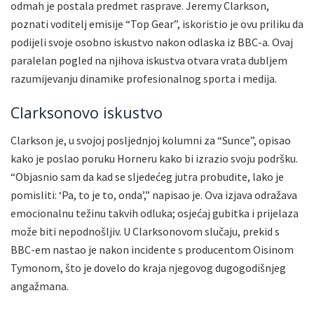
odmah je postala predmet rasprave. Jeremy Clarkson,
poznati voditelj emisije “Top Gear”, iskoristio je ovu priliku da
podijeli svoje osobno iskustvo nakon odlaska iz BBC-a. Ovaj
paralelan pogled na njihova iskustva otvara vrata dubljem
razumijevanju dinamike profesionalnog sporta i medija.
Clarksonovo iskustvo
Clarkson je, u svojoj posljednjoj kolumni za “Sunce”, opisao
kako je poslao poruku Horneru kako bi izrazio svoju podršku.
“Objasnio sam da kad se sljedećeg jutra probudite, lako je
pomisliti: ‘Pa, to je to, onda’,” napisao je. Ova izjava odražava
emocionalnu težinu takvih odluka; osjećaj gubitka i prijelaza
može biti nepodnošljiv. U Clarksonovom slučaju, prekid s
BBC-em nastao je nakon incidente s producentom Oisinom
Tymonom, što je dovelo do kraja njegovog dugogodišnjeg
angažmana.