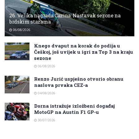
26. Velika nagrada Cazina: Nastavak sezone na
brdskim stazama
06/08/2026
Knego dvaput na korak do podija u
Češkoj, još uvijek u igri za Top 3 na kraju
sezone
06/08/2026
Renzo Jurić uspješno otvorio obranu
naslova prvaka CEZ-a
04/08/2026
Dorna istražuje izložbeni događaj
MotoGP na Austin F1 GP-u
30/07/2026