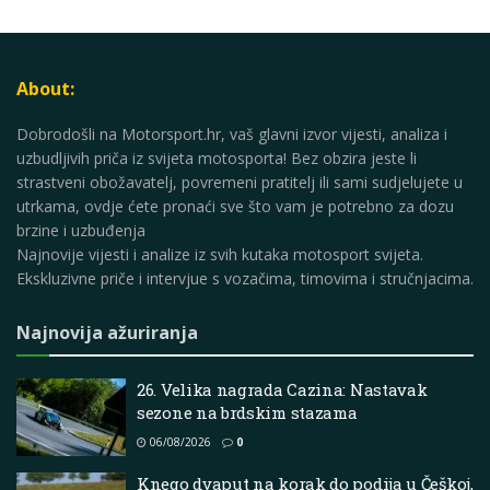
About:
Dobrodošli na Motorsport.hr, vaš glavni izvor vijesti, analiza i
uzbudljivih priča iz svijeta motosporta! Bez obzira jeste li
strastveni obožavatelj, povremeni pratitelj ili sami sudjelujete u
utrkama, ovdje ćete pronaći sve što vam je potrebno za dozu
brzine i uzbuđenja
Najnovije vijesti i analize iz svih kutaka motosport svijeta.
Ekskluzivne priče i intervjue s vozačima, timovima i stručnjacima.
Najnovija ažuriranja
26. Velika nagrada Cazina: Nastavak
sezone na brdskim stazama
06/08/2026
0
Knego dvaput na korak do podija u Češkoj,