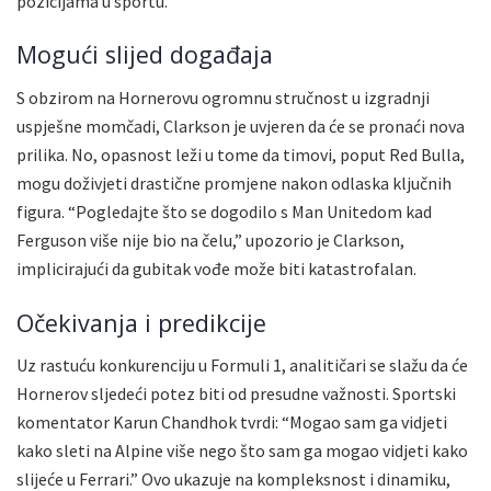
pozicijama u sportu.
Mogući slijed događaja
S obzirom na Hornerovu ogromnu stručnost u izgradnji
uspješne momčadi, Clarkson je uvjeren da će se pronaći nova
prilika. No, opasnost leži u tome da timovi, poput Red Bulla,
mogu doživjeti drastične promjene nakon odlaska ključnih
figura. “Pogledajte što se dogodilo s Man Unitedom kad
Ferguson više nije bio na čelu,” upozorio je Clarkson,
implicirajući da gubitak vođe može biti katastrofalan.
Očekivanja i predikcije
Uz rastuću konkurenciju u Formuli 1, analitičari se slažu da će
Hornerov sljedeći potez biti od presudne važnosti. Sportski
komentator Karun Chandhok tvrdi: “Mogao sam ga vidjeti
kako sleti na Alpine više nego što sam ga mogao vidjeti kako
slijeće u Ferrari.” Ovo ukazuje na kompleksnost i dinamiku,