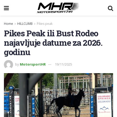
Home
HILLCLIMB
Pikes peak
Pikes Peak ili Bust Rodeo
najavljuje datume za 2026.
godinu
by
MotorsportHR
19/11/2025