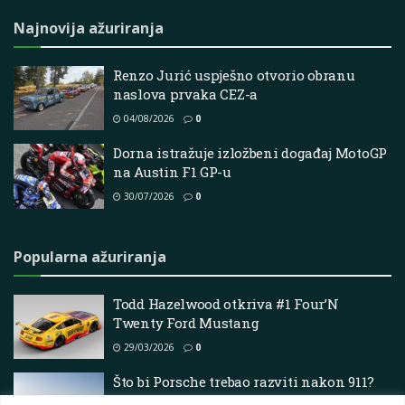
Najnovija ažuriranja
Renzo Jurić uspješno otvorio obranu
naslova prvaka CEZ-a
04/08/2026
0
Dorna istražuje izložbeni događaj MotoGP
na Austin F1 GP-u
30/07/2026
0
Popularna ažuriranja
Todd Hazelwood otkriva #1 Four’N
Twenty Ford Mustang
29/03/2026
0
Što bi Porsche trebao razviti nakon 911?
Entuzijasti raspravljaju o budućem