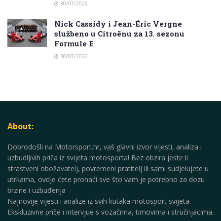
30/07/2026
Nick Cassidy i Jean-Éric Vergne
službeno u Citroënu za 13. sezonu
Formule E
30/07/2026
About:
Dobrodošli na Motorsport.hr, vaš glavni izvor vijesti, analiza i
uzbudljivih priča iz svijeta motosporta! Bez obzira jeste li
strastveni obožavatelj, povremeni pratitelj ili sami sudjelujete u
utrkama, ovdje ćete pronaći sve što vam je potrebno za dozu
brzine i uzbuđenja
Najnovije vijesti i analize iz svih kutaka motosport svijeta.
Ekskluzivne priče i intervjue s vozačima, timovima i stručnjacima.