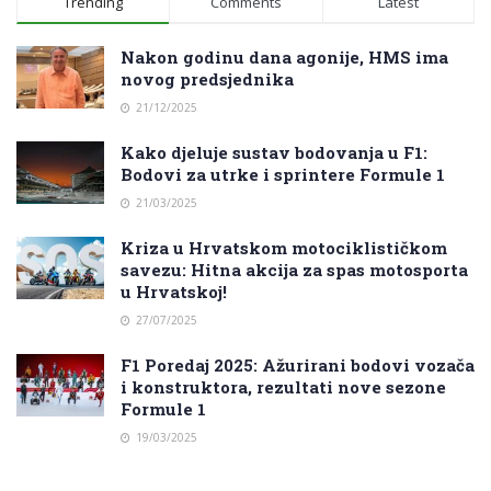
Trending
Comments
Latest
Nakon godinu dana agonije, HMS ima
novog predsjednika
21/12/2025
Kako djeluje sustav bodovanja u F1:
Bodovi za utrke i sprintere Formule 1
21/03/2025
Kriza u Hrvatskom motociklističkom
savezu: Hitna akcija za spas motosporta
u Hrvatskoj!
27/07/2025
F1 Poredaj 2025: Ažurirani bodovi vozača
i konstruktora, rezultati nove sezone
Formule 1
19/03/2025