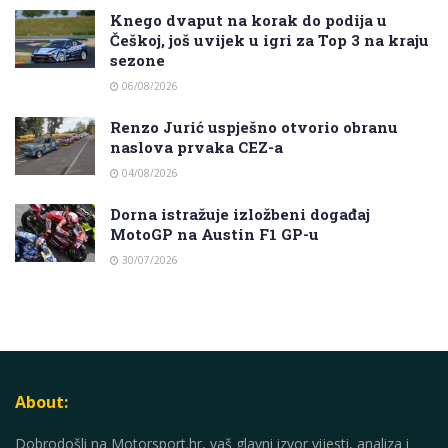
Knego dvaput na korak do podija u
Češkoj, još uvijek u igri za Top 3 na kraju
sezone
06/08/2026
Renzo Jurić uspješno otvorio obranu
naslova prvaka CEZ-a
04/08/2026
Dorna istražuje izložbeni događaj
MotoGP na Austin F1 GP-u
30/07/2026
About:
Dobrodošli na Motorsport.hr, vaš glavni izvor vijesti, analiza i