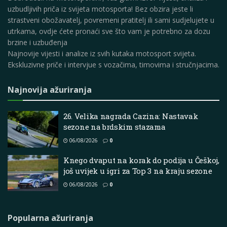
uzbudljivih priča iz svijeta motosporta! Bez obzira jeste li
strastveni obožavatelj, povremeni pratitelj ili sami sudjelujete u
utrkama, ovdje ćete pronaći sve što vam je potrebno za dozu
brzine i uzbuđenja
Najnovije vijesti i analize iz svih kutaka motosport svijeta.
Ekskluzivne priče i intervjue s vozačima, timovima i stručnjacima.
Najnovija ažuriranja
26. Velika nagrada Cazina: Nastavak
sezone na brdskim stazama
06/08/2026
0
Knego dvaput na korak do podija u Češkoj,
još uvijek u igri za Top 3 na kraju sezone
06/08/2026
0
Popularna ažuriranja