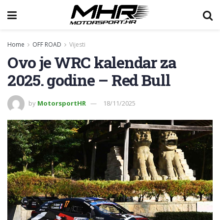
Home
OFF ROAD
Vijesti
Ovo je WRC kalendar za
2025. godine – Red Bull
by
MotorsportHR
18/11/2025