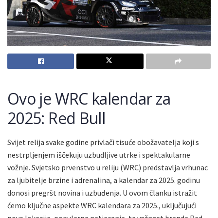
Ovo je WRC kalendar za
2025: Red Bull
Svijet relija svake godine privlači tisuće obožavatelja koji s
nestrpljenjem iščekuju uzbudljive utrke i spektakularne
vožnje. Svjetsko prvenstvo u reliju (WRC) predstavlja vrhunac
za ljubitelje brzine i adrenalina, a kalendar za 2025. godinu
donosi pregršt novina i uzbuđenja. U ovom članku istražit
ćemo ključne aspekte WRC kalendara za 2025., uključujući
nove lokacije, popularna natjecanja, te važnost branda Red