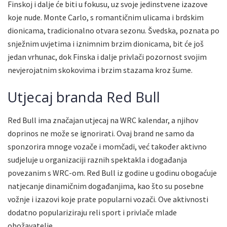
Finskoj i dalje će biti u fokusu, uz svoje jedinstvene izazove
koje nude. Monte Carlo, s romantičnim ulicama i brdskim
dionicama, tradicionalno otvara sezonu. Švedska, poznata po
snježnim uvjetima i iznimnim brzim dionicama, bit će još
jedan vrhunac, dok Finska i dalje privlači pozornost svojim
nevjerojatnim skokovima i brzim stazama kroz šume.
Utjecaj branda Red Bull
Red Bull ima značajan utjecaj na WRC kalendar, a njihov
doprinos ne može se ignorirati. Ovaj brand ne samo da
sponzorira mnoge vozače i momčadi, već također aktivno
sudjeluje u organizaciji raznih spektakla i događanja
povezanim s WRC-om. Red Bull iz godine u godinu obogaćuje
natjecanje dinamičnim događanjima, kao što su posebne
vožnje i izazovi koje prate popularni vozači. Ove aktivnosti
dodatno populariziraju reli sport i privlače mlade
obožavatelje.