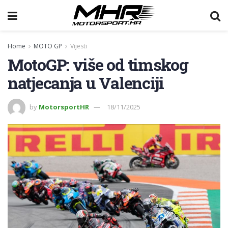
Home
MOTO GP
Vijesti
MotoGP: više od timskog
natjecanja u Valenciji
by
MotorsportHR
18/11/2025