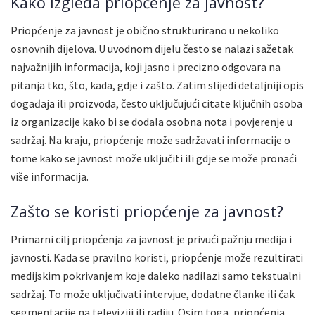
Kako izgleda priopćenje za javnost?
Priopćenje za javnost je obično strukturirano u nekoliko
osnovnih dijelova. U uvodnom dijelu često se nalazi sažetak
najvažnijih informacija, koji jasno i precizno odgovara na
pitanja tko, što, kada, gdje i zašto. Zatim slijedi detaljniji opis
događaja ili proizvoda, često uključujući citate ključnih osoba
iz organizacije kako bi se dodala osobna nota i povjerenje u
sadržaj. Na kraju, priopćenje može sadržavati informacije o
tome kako se javnost može uključiti ili gdje se može pronaći
više informacija.
Zašto se koristi priopćenje za javnost?
Primarni cilj priopćenja za javnost je privući pažnju medija i
javnosti. Kada se pravilno koristi, priopćenje može rezultirati
medijskim pokrivanjem koje daleko nadilazi samo tekstualni
sadržaj. To može uključivati intervjue, dodatne članke ili čak
segmentacije na televiziji ili radiju. Osim toga, priopćenja