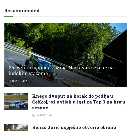
Recommended
26. Velika nagrada Cazina: Nastavak sezone na
brdskim stazama
06/08/2026
Knego dvaput na korak do podija u
Češkoj, još uvijek u igri za Top 3 na kraju
sezone
06/08/2026
Renzo Jurić uspješno otvorio obranu