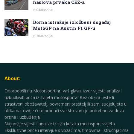
naslova prvaka CEZ-a
04/08/2026
Dorna istražuje izložbeni događaj
MotoGP na Austin F1 GP-u
30/07/2026
About:
Dobrodošli na Motorsport.hr, vaš glavni izvor vijesti, analiza i
uzbudljivih priča iz svijeta motosporta! Bez obzira jeste li
strastveni obožavatelj, povremeni pratitelj ili sami sudjelujete u
utrkama, ovdje ćete pronaći sve što vam je potrebno za dozu
brzine i uzbuđenja
Najnovije vijesti i analize iz svih kutaka motosport svijeta.
Ekskluzivne priče i intervjue s vozačima, timovima i stručnjacima.