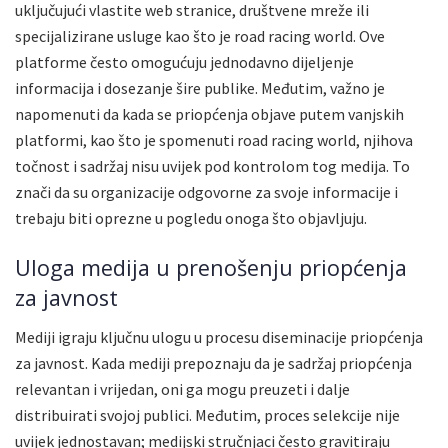
uključujući vlastite web stranice, društvene mreže ili
specijalizirane usluge kao što je road racing world. Ove
platforme često omogućuju jednodavno dijeljenje
informacija i dosezanje šire publike. Međutim, važno je
napomenuti da kada se priopćenja objave putem vanjskih
platformi, kao što je spomenuti road racing world, njihova
točnost i sadržaj nisu uvijek pod kontrolom tog medija. To
znači da su organizacije odgovorne za svoje informacije i
trebaju biti oprezne u pogledu onoga što objavljuju.
Uloga medija u prenošenju priopćenja
za javnost
Mediji igraju ključnu ulogu u procesu diseminacije priopćenja
za javnost. Kada mediji prepoznaju da je sadržaj priopćenja
relevantan i vrijedan, oni ga mogu preuzeti i dalje
distribuirati svojoj publici. Međutim, proces selekcije nije
uvijek jednostavan; medijski stručnjaci često gravitiraju