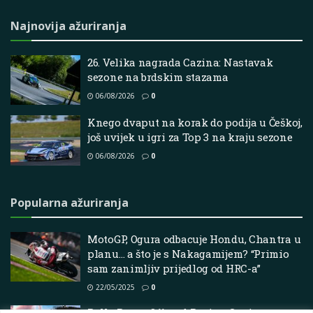
Najnovija ažuriranja
26. Velika nagrada Cazina: Nastavak
sezone na brdskim stazama
06/08/2026
0
Knego dvaput na korak do podija u Češkoj,
još uvijek u igri za Top 3 na kraju sezone
06/08/2026
0
Popularna ažuriranja
MotoGP, Ogura odbacuje Hondu, Chantra u
planu… a što je s Nakagamijem? “Primio
sam zanimljiv prijedlog od HRC-a”
22/05/2025
0
Rally Racer: Offroad Racing Car igra za