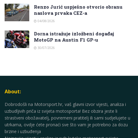
Renzo Jurić uspješno otvorio obranu
naslova prvaka CEZ-a
04/08/2026
Dorna istražuje izložbeni događaj
MotoGP na Austin F1 GP-u
30/07/2026
About:
Dobrodošli na Motorsport.hr, vaš glavni izvor vijesti, analiza i
uzbudljivih priča iz svijeta motosporta! Bez obzira jeste li
strastveni obožavatelj, povremeni pratitelj ili sami sudjelujete u
utrkama, ovdje ćete pronaći sve što vam je potrebno za dozu
brzine i uzbuđenja