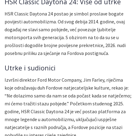
HSR Classic Daytona 24: Više od utrke
HSR Classic Daytona 24 postao je simbol proslave bogate
povijesti automobilizma. Od svog debija 2014. godine, ovaj
događaj ne slavi samo pobjede, već povezuje ljubitelje
motorsporta svih generacija. S obzirom na to da su se u
prošlosti dogodile brojne povijesne prekretnice, 2026. nudi
posebnu priliku za sjećanje na Fordova postignuća.
Utrke i sudionici
Izvršni direktor Ford Motor Company, Jim Farley, riječima
koje odražavaju duh Fordove natjecateljske kulture, rekao je:
“Ne dolazimo samo da nam se oda počast kada se natječemo;
mi ćemo tražiti stazu pobjede.” Početkom studenog 2025.
godine, HSR Classic Daytona 24 je već postao platforma za
mnoge legende u automobilizmu, uključujući uspješne
natjecatelje s raznih područja, a Fordove pozicije na stazi
pobudile su interes cijele zajednice.