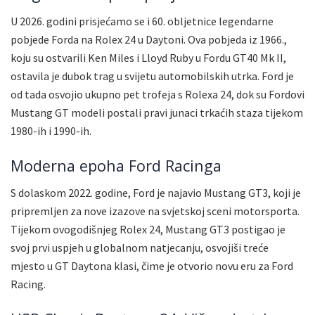
U 2026. godini prisjećamo se i 60. obljetnice legendarne
pobjede Forda na Rolex 24 u Daytoni. Ova pobjeda iz 1966.,
koju su ostvarili Ken Miles i Lloyd Ruby u Fordu GT40 Mk II,
ostavila je dubok trag u svijetu automobilskih utrka. Ford je
od tada osvojio ukupno pet trofeja s Rolexa 24, dok su Fordovi
Mustang GT modeli postali pravi junaci trkaćih staza tijekom
1980-ih i 1990-ih.
Moderna epoha Ford Racinga
S dolaskom 2022. godine, Ford je najavio Mustang GT3, koji je
pripremljen za nove izazove na svjetskoj sceni motorsporta.
Tijekom ovogodišnjeg Rolex 24, Mustang GT3 postigao je
svoj prvi uspjeh u globalnom natjecanju, osvojiši treće
mjesto u GT Daytona klasi, čime je otvorio novu eru za Ford
Racing.