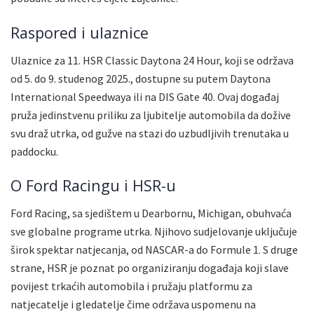
Raspored i ulaznice
Ulaznice za 11. HSR Classic Daytona 24 Hour, koji se održava
od 5. do 9. studenog 2025., dostupne su putem Daytona
International Speedwaya ili na DIS Gate 40. Ovaj događaj
pruža jedinstvenu priliku za ljubitelje automobila da dožive
svu draž utrka, od gužve na stazi do uzbudljivih trenutaka u
paddocku.
O Ford Racingu i HSR-u
Ford Racing, sa sjedištem u Dearbornu, Michigan, obuhvaća
sve globalne programe utrka. Njihovo sudjelovanje uključuje
širok spektar natjecanja, od NASCAR-a do Formule 1. S druge
strane, HSR je poznat po organiziranju događaja koji slave
povijest trkaćih automobila i pružaju platformu za
natjecatelje i gledatelje čime održava uspomenu na