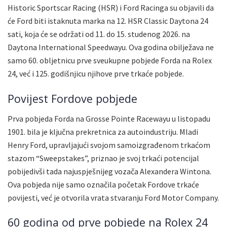
Historic Sportscar Racing (HSR) i Ford Racinga su objavili da
će Ford biti istaknuta marka na 12. HSR Classic Daytona 24
sati, koja će se održati od 11. do 15. studenog 2026. na
Daytona International Speedwayu. Ova godina obilježava ne
samo 60. obljetnicu prve sveukupne pobjede Forda na Rolex
24, već i 125. godišnjicu njihove prve trkaće pobjede.
Povijest Fordove pobjede
Prva pobjeda Forda na Grosse Pointe Racewayu u listopadu
1901. bila je ključna prekretnica za autoindustriju. Mladi
Henry Ford, upravljajući svojom samoizgrađenom trkaćom
stazom “Sweepstakes”, priznao je svoj trkaći potencijal
pobijedivši tada najuspješnijeg vozača Alexandera Wintona.
Ova pobjeda nije samo označila početak Fordove trkaće
povijesti, već je otvorila vrata stvaranju Ford Motor Company.
60 godina od prve pobjede na Rolex 24