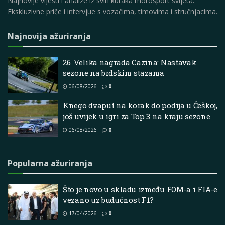
Najnovije vijesti i analize iz svih kutaka motosport svijeta.
Ekskluzivne priče i intervjue s vozačima, timovima i stručnjacima.
Najnovija ažuriranja
26. Velika nagrada Cazina: Nastavak
sezone na brdskim stazama
06/08/2026
0
Knego dvaput na korak do podija u Češkoj,
još uvijek u igri za Top 3 na kraju sezone
06/08/2026
0
Popularna ažuriranja
Što je novo u skladu između FOM-a i FIA-e
vezano uz budućnost F1?
17/04/2026
0