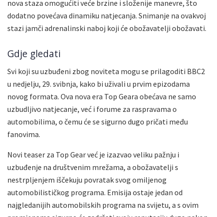
nova staza omogućiti veće brzine i složenije manevre, što
dodatno povećava dinamiku natjecanja. Snimanje na ovakvoj
stazi jamči adrenalinski naboj koji će obožavatelji obožavati.
Gdje gledati
Svi koji su uzbuđeni zbog noviteta mogu se prilagoditi BBC2
u nedjelju, 29. svibnja, kako bi uživali u prvim epizodama
novog formata. Ova nova era Top Geara obećava ne samo
uzbudljivo natjecanje, već i forume za raspravama o
automobilima, o čemu će se sigurno dugo pričati među
fanovima.
Novi teaser za Top Gear već je izazvao veliku pažnju i
uzbuđenje na društvenim mrežama, a obožavatelji s
nestrpljenjem iščekuju povratak svog omiljenog
automobilističkog programa. Emisija ostaje jedan od
najgledanijih automobilskih programa na svijetu, a s ovim