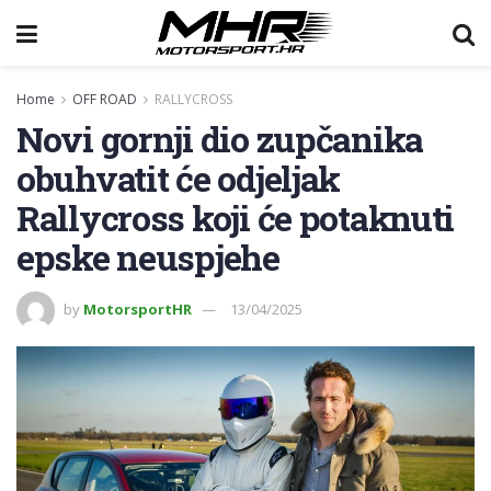
Home
OFF ROAD
RALLYCROSS
Novi gornji dio zupčanika
obuhvatit će odjeljak
Rallycross koji će potaknuti
epske neuspjehe
by
MotorsportHR
13/04/2025