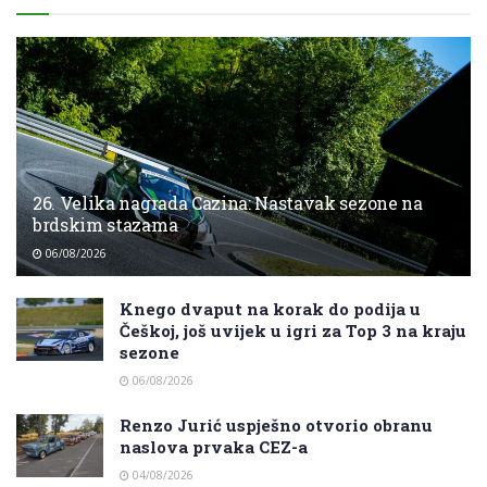
26. Velika nagrada Cazina: Nastavak sezone na
brdskim stazama
06/08/2026
Knego dvaput na korak do podija u
Češkoj, još uvijek u igri za Top 3 na kraju
sezone
06/08/2026
Renzo Jurić uspješno otvorio obranu
naslova prvaka CEZ-a
04/08/2026