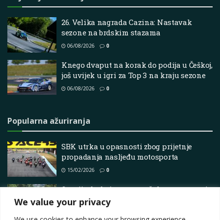
26. Velika nagrada Cazina: Nastavak
sezone na brdskim stazama
06/08/2026
0
Knego dvaput na korak do podija u Češkoj,
još uvijek u igri za Top 3 na kraju sezone
06/08/2026
0
Popularna ažuriranja
SBK utrka u opasnosti zbog prijetnje
propadanja nasljeđu motosporta
15/02/2026
0
Osvojite brda i staze – vaše brzo putovanje
započinje ovdje
We value your privacy
10/06/2026
0
We use cookies to enhance your browsing experience,