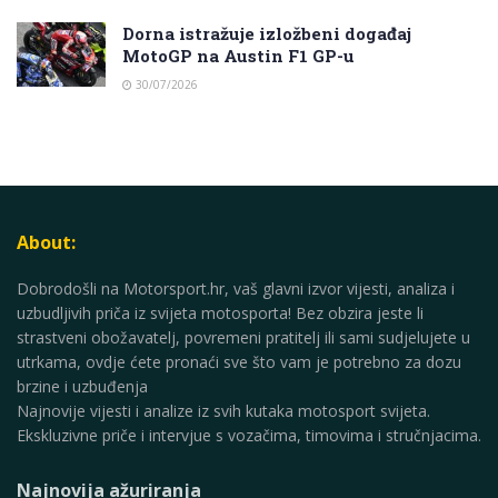
Dorna istražuje izložbeni događaj
MotoGP na Austin F1 GP-u
30/07/2026
About:
Dobrodošli na Motorsport.hr, vaš glavni izvor vijesti, analiza i
uzbudljivih priča iz svijeta motosporta! Bez obzira jeste li
strastveni obožavatelj, povremeni pratitelj ili sami sudjelujete u
utrkama, ovdje ćete pronaći sve što vam je potrebno za dozu
brzine i uzbuđenja
Najnovije vijesti i analize iz svih kutaka motosport svijeta.
Ekskluzivne priče i intervjue s vozačima, timovima i stručnjacima.
Najnovija ažuriranja