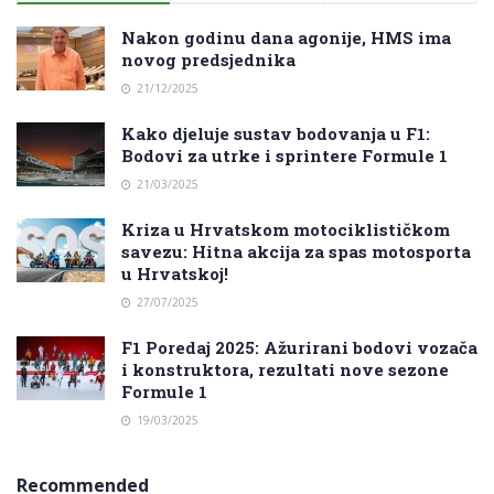
Nakon godinu dana agonije, HMS ima
novog predsjednika
21/12/2025
Kako djeluje sustav bodovanja u F1:
Bodovi za utrke i sprintere Formule 1
21/03/2025
Kriza u Hrvatskom motociklističkom
savezu: Hitna akcija za spas motosporta
u Hrvatskoj!
27/07/2025
F1 Poredaj 2025: Ažurirani bodovi vozača
i konstruktora, rezultati nove sezone
Formule 1
19/03/2025
Recommended