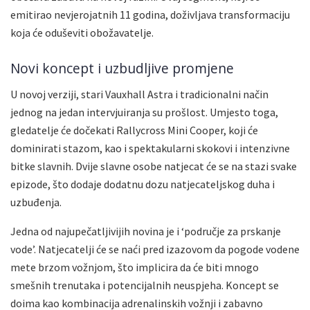
emitirao nevjerojatnih 11 godina, doživljava transformaciju
koja će oduševiti obožavatelje.
Novi koncept i uzbudljive promjene
U novoj verziji, stari Vauxhall Astra i tradicionalni način
jednog na jedan intervjuiranja su prošlost. Umjesto toga,
gledatelje će dočekati Rallycross Mini Cooper, koji će
dominirati stazom, kao i spektakularni skokovi i intenzivne
bitke slavnih. Dvije slavne osobe natjecat će se na stazi svake
epizode, što dodaje dodatnu dozu natjecateljskog duha i
uzbuđenja.
Jedna od najupečatljivijih novina je i ‘područje za prskanje
vode’. Natjecatelji će se naći pred izazovom da pogode vodene
mete brzom vožnjom, što implicira da će biti mnogo
smešnih trenutaka i potencijalnih neuspjeha. Koncept se
doima kao kombinacija adrenalinskih vožnji i zabavno