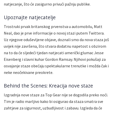
natjecanje, što će zasigurno privući pažnju publike.
Upoznajte natjecatelje
Trostruki prvak britanskog prvenstva u automobilu, Matt
Neal, dao je prve informacije o novoj stazi putem Twittera.
Uz njegove oduševljene objave, doznali smo da nova staza još
uvijek nije završena, što stvara dodatnu napetost s obzirom
na to da će sljedeći tjedan natjecati američki glumac Jesse
Eisenberg i slavni kuhar Gordon Ramsay. Njihovi pokušaji za
osvajanje staze obećaju spektakularne trenutke i možda čak i
neke neočekivane preokrete.
Behind the Scenes: Kreacija nove staze
Izgradnja nove staze za Top Gear nije se dogodila preko noći.
Tim je radio marljivo kako bi osigurao da staza smatra sve
zahtjeve za sigurnost, uzbudljivost i zabavu. Izgleda da će