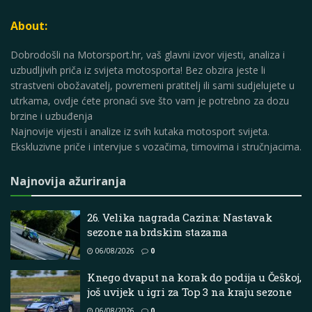
About:
Dobrodošli na Motorsport.hr, vaš glavni izvor vijesti, analiza i
uzbudljivih priča iz svijeta motosporta! Bez obzira jeste li
strastveni obožavatelj, povremeni pratitelj ili sami sudjelujete u
utrkama, ovdje ćete pronaći sve što vam je potrebno za dozu
brzine i uzbuđenja
Najnovije vijesti i analize iz svih kutaka motosport svijeta.
Ekskluzivne priče i intervjue s vozačima, timovima i stručnjacima.
Najnovija ažuriranja
26. Velika nagrada Cazina: Nastavak
sezone na brdskim stazama
06/08/2026
0
Knego dvaput na korak do podija u Češkoj,
još uvijek u igri za Top 3 na kraju sezone
06/08/2026
0