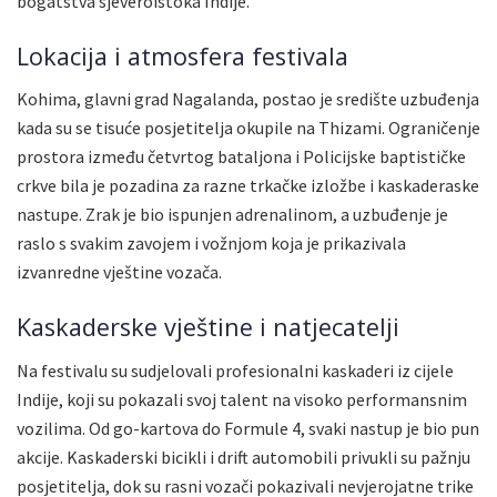
bogatstva sjeveroistoka Indije.
Lokacija i atmosfera festivala
Kohima, glavni grad Nagalanda, postao je središte uzbuđenja
kada su se tisuće posjetitelja okupile na Thizami. Ograničenje
prostora između četvrtog bataljona i Policijske baptističke
crkve bila je pozadina za razne trkačke izložbe i kaskaderaske
nastupe. Zrak je bio ispunjen adrenalinom, a uzbuđenje je
raslo s svakim zavojem i vožnjom koja je prikazivala
izvanredne vještine vozača.
Kaskaderske vještine i natjecatelji
Na festivalu su sudjelovali profesionalni kaskaderi iz cijele
Indije, koji su pokazali svoj talent na visoko performansnim
vozilima. Od go-kartova do Formule 4, svaki nastup je bio pun
akcije. Kaskaderski bicikli i drift automobili privukli su pažnju
posjetitelja, dok su rasni vozači pokazivali nevjerojatne trike