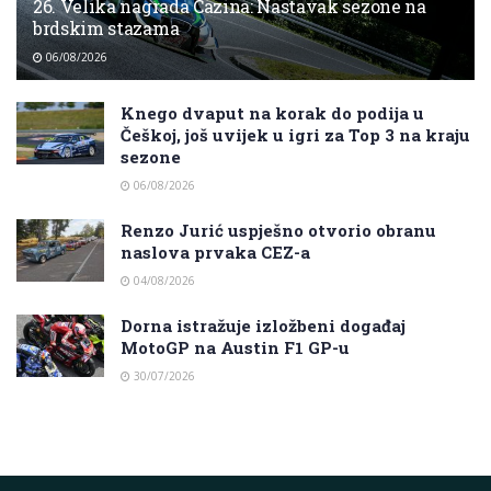
26. Velika nagrada Cazina: Nastavak sezone na
brdskim stazama
06/08/2026
Knego dvaput na korak do podija u
Češkoj, još uvijek u igri za Top 3 na kraju
sezone
06/08/2026
Renzo Jurić uspješno otvorio obranu
naslova prvaka CEZ-a
04/08/2026
Dorna istražuje izložbeni događaj
MotoGP na Austin F1 GP-u
30/07/2026