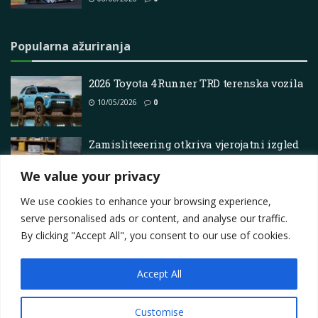
Popularna ažuriranja
2026 Toyota 4Runner TRD terenska vozila
10/05/2026
0
Zamisliteeering otkriva vjerojatni izgled
vožnje za nove atrakcije utrke s temom
automobila u Magic Kingdomu
We value your privacy
06/07/2025
0
We use cookies to enhance your browsing experience,
serve personalised ads or content, and analyse our traffic.
By clicking "Accept All", you consent to our use of cookies.
Accept All
Impressum
About
Contact
Join Us
Privacy Policy
Terms
Marketing i oglašavanje
Customise