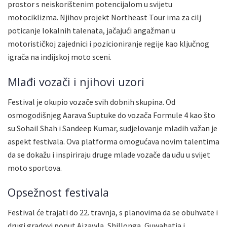
prostor s neiskorištenim potencijalom u svijetu
motociklizma. Njihov projekt Northeast Tour ima za cilj
poticanje lokalnih talenata, jačajući angažman u
motorističkoj zajednici i pozicioniranje regije kao ključnog
igrača na indijskoj moto sceni.
Mlađi vozači i njihovi uzori
Festival je okupio vozače svih dobnih skupina. Od
osmogodišnjeg Aarava Suptuke do vozača Formule 4 kao što
su Sohail Shah i Sandeep Kumar, sudjelovanje mladih važan je
aspekt festivala. Ova platforma omogućava novim talentima
da se dokažu i inspiriraju druge mlade vozače da uđu u svijet
moto sportova.
Opsežnost festivala
Festival će trajati do 22. travnja, s planovima da se obuhvate i
drugi gradovi poput Aizawla, Shillonga, Guwahatia i