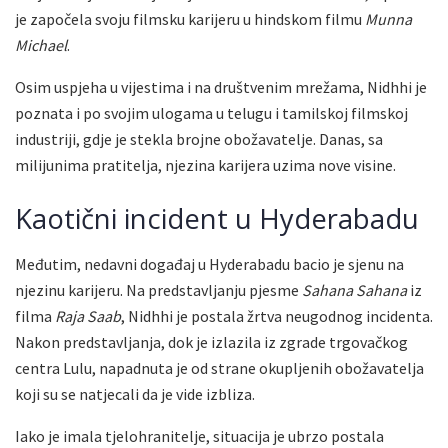
je započela svoju filmsku karijeru u hindskom filmu
Munna
Michael
.
Osim uspjeha u vijestima i na društvenim mrežama, Nidhhi je
poznata i po svojim ulogama u telugu i tamilskoj filmskoj
industriji, gdje je stekla brojne obožavatelje. Danas, sa
milijunima pratitelja, njezina karijera uzima nove visine.
Kaotični incident u Hyderabadu
Međutim, nedavni događaj u Hyderabadu bacio je sjenu na
njezinu karijeru. Na predstavljanju pjesme
Sahana Sahana
iz
filma
Raja Saab
, Nidhhi je postala žrtva neugodnog incidenta.
Nakon predstavljanja, dok je izlazila iz zgrade trgovačkog
centra Lulu, napadnuta je od strane okupljenih obožavatelja
koji su se natjecali da je vide izbliza.
Iako je imala tjelohranitelje, situacija je ubrzo postala