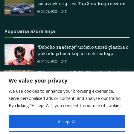
još uvijek u igri za Top 3 na kraju sezone
06/08/2026
0
Popularna ažuriranja
“Duboko značenje” uočeno usred glasina o
pokretu jahača koji bi rock motogp
01/06/2025
0
Uskoro starta 4. Rally Show Quadruvium
2025
We value your privacy
11/12/2025
0
We use cookies to enhance your browsing experience,
serve personalised ads or content, and analyse our traffic.
By clicking "Accept All", you consent to our use of cookies.
Accept All
Impressum
About
Contact
Join Us
Privacy Policy
Terms
Marketing i oglašavanje