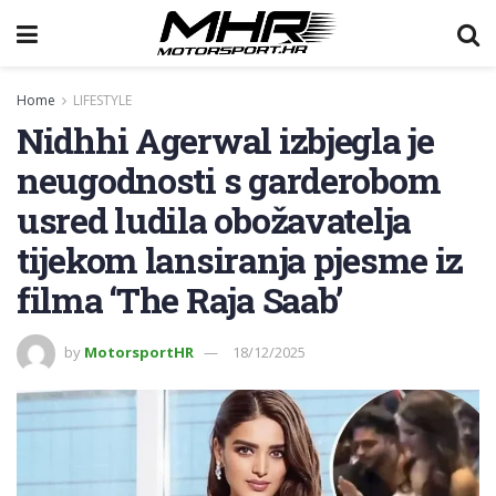
Home
LIFESTYLE
Nidhhi Agerwal izbjegla je
neugodnosti s garderobom
usred ludila obožavatelja
tijekom lansiranja pjesme iz
filma ‘The Raja Saab’
by
MotorsportHR
18/12/2025