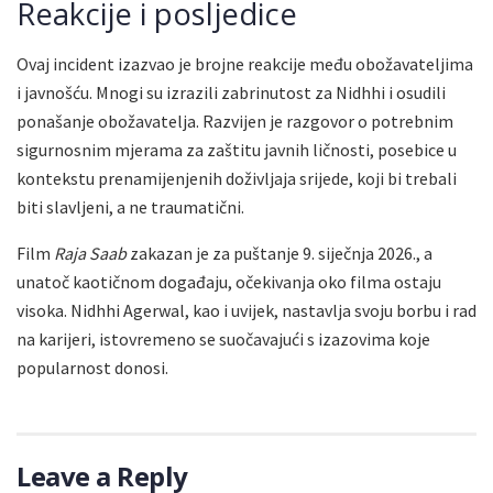
Reakcije i posljedice
Ovaj incident izazvao je brojne reakcije među obožavateljima
i javnošću. Mnogi su izrazili zabrinutost za Nidhhi i osudili
ponašanje obožavatelja. Razvijen je razgovor o potrebnim
sigurnosnim mjerama za zaštitu javnih ličnosti, posebice u
kontekstu prenamijenjenih doživljaja srijede, koji bi trebali
biti slavljeni, a ne traumatični.
Film
Raja Saab
zakazan je za puštanje 9. siječnja 2026., a
unatoč kaotičnom događaju, očekivanja oko filma ostaju
visoka. Nidhhi Agerwal, kao i uvijek, nastavlja svoju borbu i rad
na karijeri, istovremeno se suočavajući s izazovima koje
popularnost donosi.
Leave a Reply