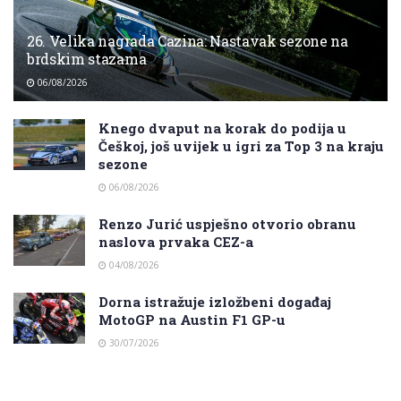
26. Velika nagrada Cazina: Nastavak sezone na
brdskim stazama
06/08/2026
Knego dvaput na korak do podija u
Češkoj, još uvijek u igri za Top 3 na kraju
sezone
06/08/2026
Renzo Jurić uspješno otvorio obranu
naslova prvaka CEZ-a
04/08/2026
Dorna istražuje izložbeni događaj
MotoGP na Austin F1 GP-u
30/07/2026