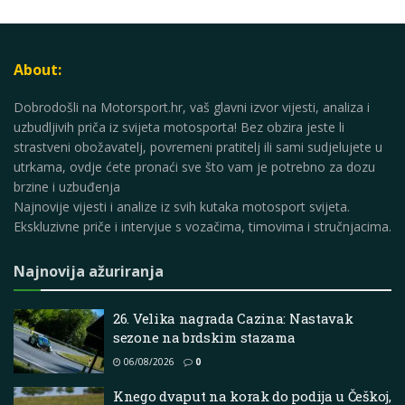
About:
Dobrodošli na Motorsport.hr, vaš glavni izvor vijesti, analiza i
uzbudljivih priča iz svijeta motosporta! Bez obzira jeste li
strastveni obožavatelj, povremeni pratitelj ili sami sudjelujete u
utrkama, ovdje ćete pronaći sve što vam je potrebno za dozu
brzine i uzbuđenja
Najnovije vijesti i analize iz svih kutaka motosport svijeta.
Ekskluzivne priče i intervjue s vozačima, timovima i stručnjacima.
Najnovija ažuriranja
26. Velika nagrada Cazina: Nastavak
sezone na brdskim stazama
06/08/2026
0
Knego dvaput na korak do podija u Češkoj,