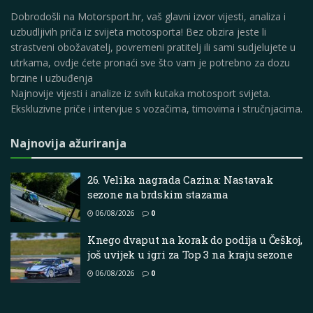
Dobrodošli na Motorsport.hr, vaš glavni izvor vijesti, analiza i
uzbudljivih priča iz svijeta motosporta! Bez obzira jeste li
strastveni obožavatelj, povremeni pratitelj ili sami sudjelujete u
utrkama, ovdje ćete pronaći sve što vam je potrebno za dozu
brzine i uzbuđenja
Najnovije vijesti i analize iz svih kutaka motosport svijeta.
Ekskluzivne priče i intervjue s vozačima, timovima i stručnjacima.
Najnovija ažuriranja
26. Velika nagrada Cazina: Nastavak
sezone na brdskim stazama
06/08/2026
0
Knego dvaput na korak do podija u Češkoj,
još uvijek u igri za Top 3 na kraju sezone
06/08/2026
0