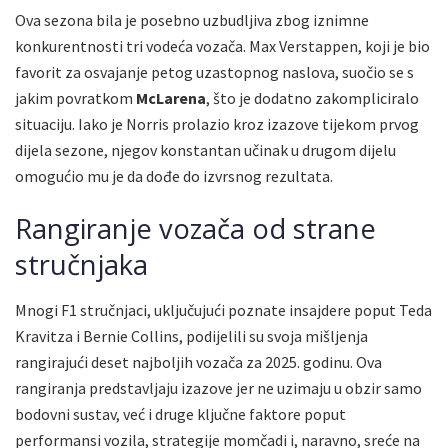
Ova sezona bila je posebno uzbudljiva zbog iznimne
konkurentnosti tri vodeća vozača. Max Verstappen, koji je bio
favorit za osvajanje petog uzastopnog naslova, suočio se s
jakim povratkom
McLarena
, što je dodatno zakompliciralo
situaciju. Iako je Norris prolazio kroz izazove tijekom prvog
dijela sezone, njegov konstantan učinak u drugom dijelu
omogućio mu je da dođe do izvrsnog rezultata.
Rangiranje vozača od strane
stručnjaka
Mnogi F1 stručnjaci, uključujući poznate insajdere poput Teda
Kravitza i Bernie Collins, podijelili su svoja mišljenja
rangirajući deset najboljih vozača za 2025. godinu. Ova
rangiranja predstavljaju izazove jer ne uzimaju u obzir samo
bodovni sustav, već i druge ključne faktore poput
performansi vozila, strategije momčadi i, naravno, sreće na