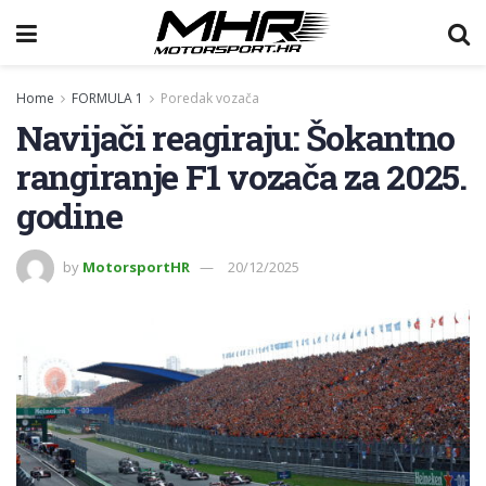
Home
FORMULA 1
Poredak vozača
Navijači reagiraju: Šokantno
rangiranje F1 vozača za 2025.
godine
by
MotorsportHR
20/12/2025