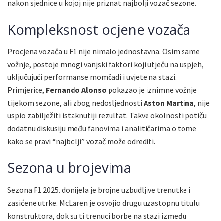
nakon sjednice u kojoj nije priznat najbolji vozač sezone.
Kompleksnost ocjene vozača
Procjena vozača u F1 nije nimalo jednostavna. Osim same
vožnje, postoje mnogi vanjski faktori koji utječu na uspjeh,
uključujući performanse momčadi i uvjete na stazi.
Primjerice,
Fernando Alonso
pokazao je iznimne vožnje
tijekom sezone, ali zbog nedosljednosti
Aston Martina
, nije
uspio zabilježiti istaknutiji rezultat. Takve okolnosti potiču
dodatnu diskusiju među fanovima i analitičarima o tome
kako se pravi “najbolji” vozač može odrediti.
Sezona u brojevima
Sezona F1 2025. donijela je brojne uzbudljive trenutke i
zasićene utrke. McLaren je osvojio drugu uzastopnu titulu
konstruktora, dok su ti trenuci borbe na stazi između