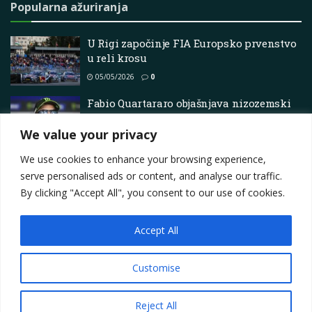
Popularna ažuriranja
U Rigi započinje FIA Europsko prvenstvo
u reli krosu
05/05/2026
0
Fabio Quartararo objašnjava nizozemski
sudar u MotoGP sprintu: “Pogriješili smo
u petak…”
We value your privacy
28/06/2025
0
We use cookies to enhance your browsing experience,
serve personalised ads or content, and analyse our traffic.
By clicking "Accept All", you consent to our use of cookies.
Accept All
Impressum
About
Contact
Join Us
Privacy Policy
Terms
Marketing i oglašavanje
Customise
© 2025
Motorsport.hr
Reject All