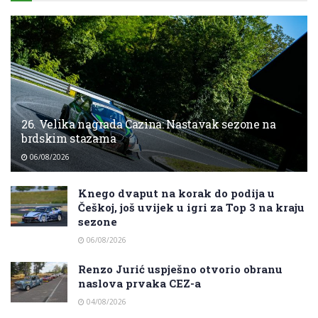
26. Velika nagrada Cazina: Nastavak sezone na
brdskim stazama
06/08/2026
Knego dvaput na korak do podija u
Češkoj, još uvijek u igri za Top 3 na kraju
sezone
06/08/2026
Renzo Jurić uspješno otvorio obranu
naslova prvaka CEZ-a
04/08/2026