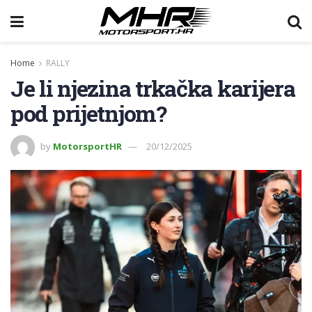
Home
RALLY
Je li njezina trkačka karijera
pod prijetnjom?
by
MotorsportHR
20/12/2025