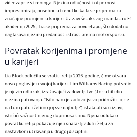
videozapise s treninga. Njezina odlučnost i otpornost
impresioniraju, posebno u trenutku kada se priprema za
značajne promjene u karijeri. Uz završetak svog mandata u F1
akademiji 2025., Lia se priprema za novu etapu, što dodatno
naglašava njezinu predanost i strast prema motorsportu.
Povratak korijenima i promjene
u karijeri
Lia Block odlučila se vratiti reliju 2026. godine, čime otvara
novo poglavlje u svojoj karijeri. Tim Williams Racing potvrdio
je njezin odlazak, izražavajući zadovoljstvo što su bili dio
njezina putovanja. “Bilo nam je zadovoljstvo pridružiti joj se
na tom putu i želimo joj sve najbolje”, istaknuli su u izjavi,
ističući važnost njenog doprinosa timu. Njena odluka o
povratku reliju pokazuje njen snalažljiv duh i želju za
nastavkom utrkivanja u drugoj disciplini.