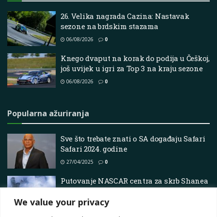
26. Velika nagrada Cazina: Nastavak
sezone na brdskim stazama
06/08/2026
0
Knego dvaput na korak do podija u Češkoj,
još uvijek u igri za Top 3 na kraju sezone
06/08/2026
0
Popularna ažuriranja
Sve što trebate znati o SA događaju Safari
Safari 2024. godine
27/04/2025
0
Putovanje NASCAR centra za skrb Shanea
Van Gisbergena između pobjeda u
We value your privacy
Chicagu
07/07/2025
0