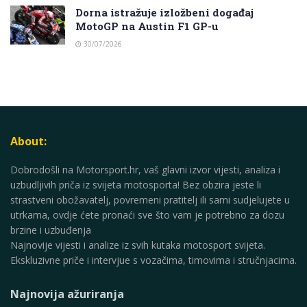
Dorna istražuje izložbeni događaj
MotoGP na Austin F1 GP-u
30/07/2026
About:
Dobrodošli na Motorsport.hr, vaš glavni izvor vijesti, analiza i
uzbudljivih priča iz svijeta motosporta! Bez obzira jeste li
strastveni obožavatelj, povremeni pratitelj ili sami sudjelujete u
utrkama, ovdje ćete pronaći sve što vam je potrebno za dozu
brzine i uzbuđenja
Najnovije vijesti i analize iz svih kutaka motosport svijeta.
Ekskluzivne priče i intervjue s vozačima, timovima i stručnjacima.
Najnovija ažuriranja