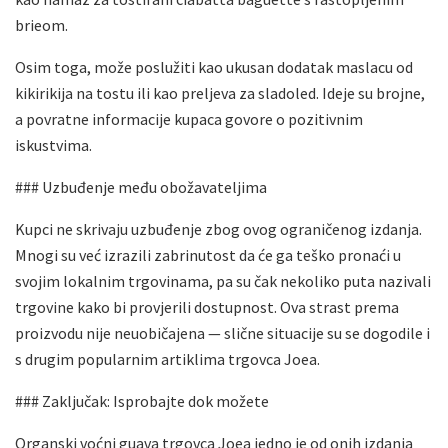
brieom.
Osim toga, može poslužiti kao ukusan dodatak maslacu od
kikirikija na tostu ili kao preljeva za sladoled. Ideje su brojne,
a povratne informacije kupaca govore o pozitivnim
iskustvima.
### Uzbuđenje među obožavateljima
Kupci ne skrivaju uzbuđenje zbog ovog ograničenog izdanja.
Mnogi su već izrazili zabrinutost da će ga teško pronaći u
svojim lokalnim trgovinama, pa su čak nekoliko puta nazivali
trgovine kako bi provjerili dostupnost. Ova strast prema
proizvodu nije neuobičajena — slične situacije su se dogodile i
s drugim popularnim artiklima trgovca Joea.
### Zaključak: Isprobajte dok možete
Organski voćni guava trgovca Joea jedno je od onih izdanja