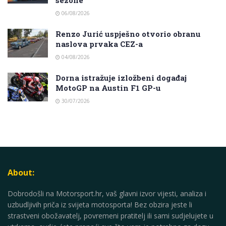
06/08/2026
Renzo Jurić uspješno otvorio obranu
naslova prvaka CEZ-a
04/08/2026
Dorna istražuje izložbeni događaj
MotoGP na Austin F1 GP-u
30/07/2026
About:
Dobrodošli na Motorsport.hr, vaš glavni izvor vijesti, analiza i
uzbudljivih priča iz svijeta motosporta! Bez obzira jeste li
strastveni obožavatelj, povremeni pratitelj ili sami sudjelujete u