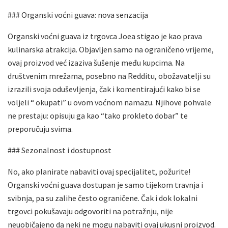
### Organski voćni guava: nova senzacija
Organski voćni guava iz trgovca Joea stigao je kao prava
kulinarska atrakcija. Objavljen samo na ograničeno vrijeme,
ovaj proizvod već izaziva šušenje među kupcima. Na
društvenim mrežama, posebno na Redditu, obožavatelji su
izrazili svoja oduševljenja, čak i komentirajući kako bi se
voljeli “ okupati” u ovom voćnom namazu. Njihove pohvale
ne prestaju: opisuju ga kao “tako prokleto dobar” te
preporučuju svima.
### Sezonalnost i dostupnost
No, ako planirate nabaviti ovaj specijalitet, požurite!
Organski voćni guava dostupan je samo tijekom travnja i
svibnja, pa su zalihe često ograničene. Čak i dok lokalni
trgovci pokušavaju odgovoriti na potražnju, nije
neuobičajeno da neki ne mogu nabaviti ovaj ukusni proizvod.