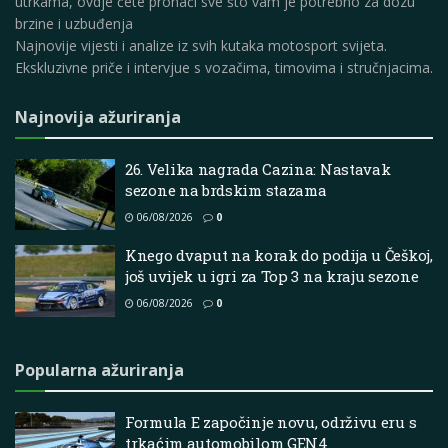
utrkama, ovdje ćete pronaći sve što vam je potrebno za dozu
brzine i uzbuđenja
Najnovije vijesti i analize iz svih kutaka motosport svijeta.
Ekskluzivne priče i intervjue s vozačima, timovima i stručnjacima.
Najnovija ažuriranja
26. Velika nagrada Cazina: Nastavak
sezone na brdskim stazama
06/08/2026
0
Knego dvaput na korak do podija u Češkoj,
još uvijek u igri za Top 3 na kraju sezone
06/08/2026
0
Popularna ažuriranja
Formula E započinje novu, održivu eru s
trkaćim automobilom GEN4