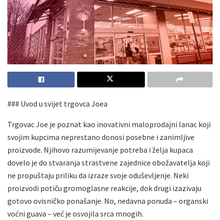
### Uvod u svijet trgovca Joea
Trgovac Joe je poznat kao inovativni maloprodajni lanac koji
svojim kupcima neprestano donosi posebne i zanimljive
proizvode. Njihovo razumijevanje potreba i želja kupaca
dovelo je do stvaranja strastvene zajednice obožavatelja koji
ne propuštaju priliku da izraze svoje oduševljenje. Neki
proizvodi potiču gromoglasne reakcije, dok drugi izazivaju
gotovo ovisničko ponašanje. No, nedavna ponuda – organski
voćni guava – već je osvojila srca mnogih.