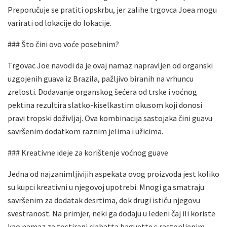
Preporučuje se pratiti opskrbu, jer zalihe trgovca Joea mogu
varirati od lokacije do lokacije.
### Što čini ovo voće posebnim?
Trgovac Joe navodi da je ovaj namaz napravljen od organski
uzgojenih guava iz Brazila, pažljivo biranih na vrhuncu
zrelosti. Dodavanje organskog šećera od trske i voćnog
pektina rezultira slatko-kiselkastim okusom koji donosi
pravi tropski doživljaj. Ova kombinacija sastojaka čini guavu
savršenim dodatkom raznim jelima i užicima.
### Kreativne ideje za korištenje voćnog guave
Jedna od najzanimljivijih aspekata ovog proizvoda jest koliko
su kupci kreativni u njegovoj upotrebi. Mnogi ga smatraju
savršenim za dodatak desrtima, dok drugi ističu njegovu
svestranost. Na primjer, neki ga dodaju u ledeni čaj ili koriste
kao namaz za tostirani ciabatta baguette s rastopljenim