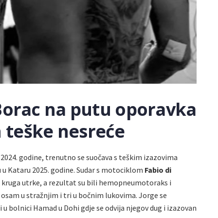
 Borac na putu oporavka
 teške nesreće
 2024. godine, trenutno se suočava s teškim izazovima
 u Kataru 2025. godine. Sudar s motociklom
Fabio di
 kruga utrke, a rezultat su bili hemopneumotoraks i
 osam u stražnjim i tri u bočnim lukovima. Jorge se
 u bolnici Hamad u Dohi gdje se odvija njegov dug i izazovan