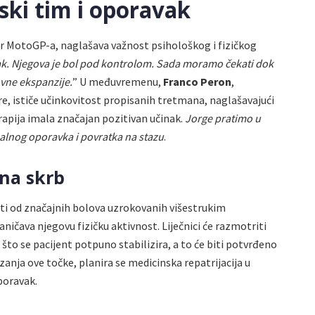
ski tim i oporavak
or MotoGP-a, naglašava važnost psihološkog i fizičkog
 jak. Njegova je bol pod kontrolom. Sada moramo čekati dok
vne ekspanzije.
” U međuvremenu,
Franco Peron
,
e, ističe učinkovitost propisanih tretmana, naglašavajući
erapija imala značajan pozitivan učinak.
Jorge pratimo u
nalnog oporavka i povratka na stazu
.
ena skrb
 od značajnih bolova uzrokovanih višestrukim
ničava njegovu fizičku aktivnost. Liječnici će razmotriti
to se pacijent potpuno stabilizira, a to će biti potvrđeno
ja ove točke, planira se medicinska repatrijacija u
poravak.