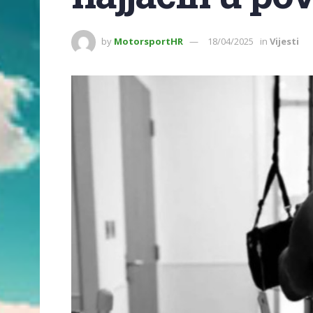
by
MotorsportHR
18/04/2025
in
Vijesti