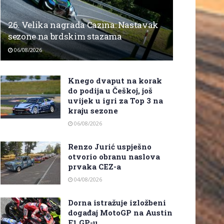
26. Velika nagrada Cazina: Nastavak
sezone na brdskim stazama
06/08/2026
Knego dvaput na korak
do podija u Češkoj, još
uvijek u igri za Top 3 na
kraju sezone
06/08/2026
Renzo Jurić uspješno
otvorio obranu naslova
prvaka CEZ-a
04/08/2026
Dorna istražuje izložbeni
događaj MotoGP na Austin
F1 GP-u