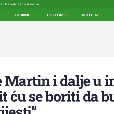
ms
Marketing i oglašavanje
TOURING
HILLCLIMB
MOTO GP
Martin i dalje u i
it ću se boriti da
ijesti”