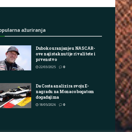
opularna ažuriranja
Duboko uranjanje u NASCAR-
ove najistaknutije rivalitete i
prvenstvo
22/03/2025
0
Da Costa analizira svoju E-
nagradu na Monaco bogatom
događajima
18/05/2026
0