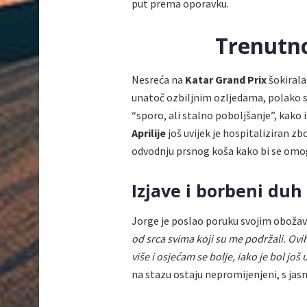
put prema oporavku.
Trenutno
Nesreća na
Katar Grand Prix
šokirala
unatoč ozbiljnim ozljedama, polako se
“sporo, ali stalno poboljšanje”, kako
Aprilije
još uvijek je hospitaliziran 
odvodnju prsnog koša kako bi se omo
Izjave i borbeni duh
Jorge je poslao poruku svojim obožava
od srca svima koji su me podržali. Ovih
više i osjećam se bolje, iako je bol još 
na stazu ostaju nepromijenjeni, s jas