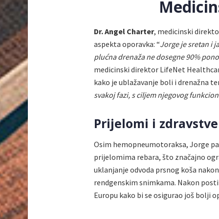
Medicin
Dr. Angel Charter
, medicinski direkt
aspekta oporavka: “
Jorge je sretan i
plućna drenaža ne dosegne 90% pono
medicinski direktor LifeNet Healthcar
kako je ublažavanje boli i drenažna t
svakoj fazi, s ciljem njegovog funkcio
Prijelomi i zdravstv
Osim hemopneumotoraksa, Jorge pati
prijelomima rebara, što značajno ogra
uklanjanje odvoda prsnog koša nakon š
rendgenskim snimkama. Nakon postizan
Europu kako bi se osigurao još bolji o