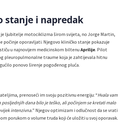
 stanje i napredak
 je ljubitelje motociklizma širom svijeta, no Jorge Martin,
 počinje oporavljati. Njegovo kliničko stanje pokazuje
 ističu u najnovijem medicinskom biltenu
Aprilije
. Pilot
zbog pleuropulmonalne traume koja je zahtijevala hitnu
gućilo ponovo širenje pogođenog pluća.
teljima, prenoseći im svoju pozitivnu energiju: “
Hvala vam
 posljednjih dana bilo je teško, ali počinjem se kretati malo
uvijek intenzivna.
” Njegov optimizam i odlučnost da se vrati
nom porukom o volume truda koji će uložiti u svoj oporavak.