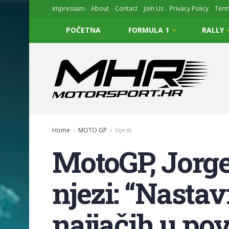
Impressum
About
Contact
Join Us
Privacy Policy
Ter
POČETNA
FORMULA 1
RALLY
Home
MOTO GP
Vijesti
MotoGP, Jorge 
njezi: “Nastav
najjačih u pov