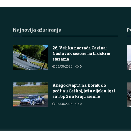
Najnovija ažuriranja
P
26. Velika nagrada Cazina:
Nastavak sezone na brdskim
stazama
06/08/2026
0
Knego dvaput na korak do
podija u Češkoj, još uvijek u igri
za Top 3 na kraju sezone
06/08/2026
0