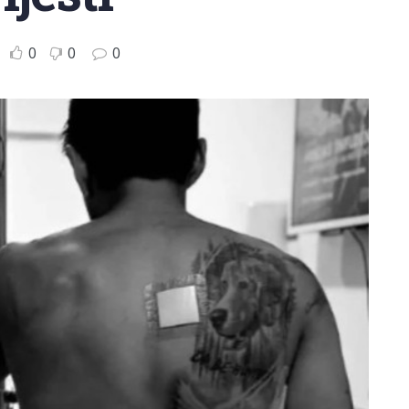
0
0
0