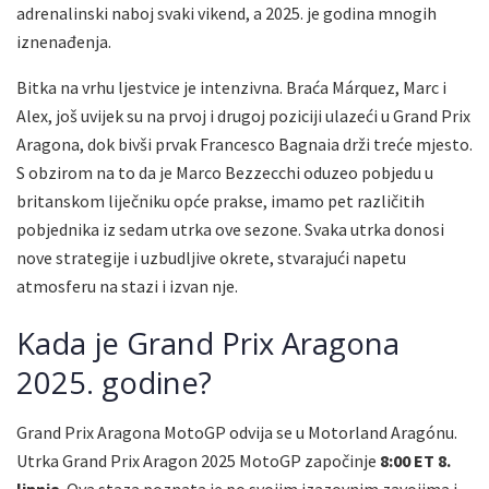
adrenalinski naboj svaki vikend, a 2025. je godina mnogih
iznenađenja.
Bitka na vrhu ljestvice je intenzivna. Braća Márquez, Marc i
Alex, još uvijek su na prvoj i drugoj poziciji ulazeći u Grand Prix
Aragona, dok bivši prvak Francesco Bagnaia drži treće mjesto.
S obzirom na to da je Marco Bezzecchi oduzeo pobjedu u
britanskom liječniku opće prakse, imamo pet različitih
pobjednika iz sedam utrka ove sezone. Svaka utrka donosi
nove strategije i uzbudljive okrete, stvarajući napetu
atmosferu na stazi i izvan nje.
Kada je Grand Prix Aragona
2025. godine?
Grand Prix Aragona MotoGP odvija se u Motorland Aragónu.
Utrka Grand Prix Aragon 2025 MotoGP započinje
8:00 ET 8.
lipnja
. Ova staza poznata je po svojim izazovnim zavojima i