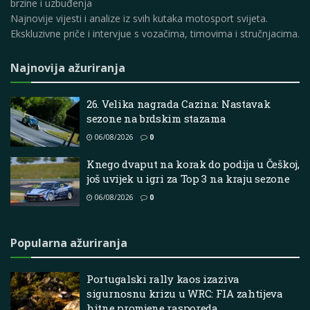
brzine i uzbuđenja
Najnovije vijesti i analize iz svih kutaka motosport svijeta.
Ekskluzivne priče i intervjue s vozačima, timovima i stručnjacima.
Najnovija ažuriranja
26. Velika nagrada Cazina: Nastavak
sezone na brdskim stazama
06/08/2026
0
Knego dvaput na korak do podija u Češkoj,
još uvijek u igri za Top 3 na kraju sezone
06/08/2026
0
Popularna ažuriranja
Portugalski rally kaos izaziva
sigurnosnu krizu u WRC: FIA zahtijeva
hitne promjene rasporeda