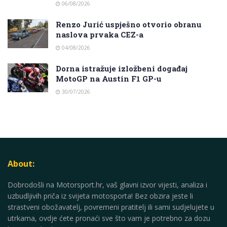
06/08/2026
Renzo Jurić uspješno otvorio obranu
naslova prvaka CEZ-a
04/08/2026
Dorna istražuje izložbeni događaj
MotoGP na Austin F1 GP-u
30/07/2026
About:
Dobrodošli na Motorsport.hr, vaš glavni izvor vijesti, analiza i
uzbudljivih priča iz svijeta motosporta! Bez obzira jeste li
strastveni obožavatelj, povremeni pratitelj ili sami sudjelujete u
utrkama, ovdje ćete pronaći sve što vam je potrebno za dozu