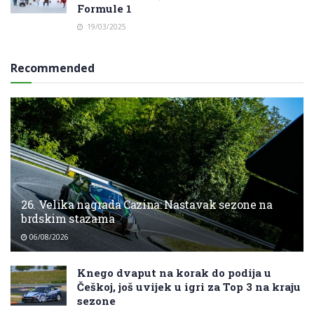
Formule 1
19/03/2025
Recommended
26. Velika nagrada Cazina: Nastavak sezone na
brdskim stazama
06/08/2026
Knego dvaput na korak do podija u
Češkoj, još uvijek u igri za Top 3 na kraju
sezone