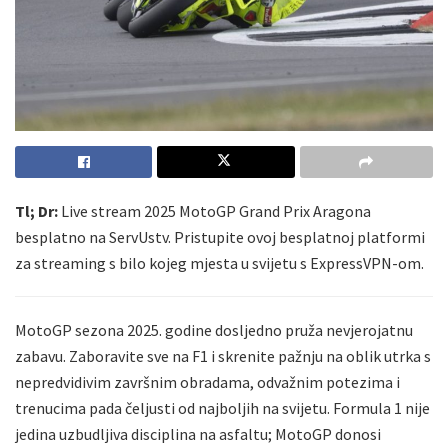
Tl; Dr:
Live stream 2025 MotoGP Grand Prix Aragona
besplatno na ServUstv. Pristupite ovoj besplatnoj platformi
za streaming s bilo kojeg mjesta u svijetu s ExpressVPN-om.
MotoGP sezona 2025. godine dosljedno pruža nevjerojatnu
zabavu. Zaboravite sve na F1 i skrenite pažnju na oblik utrka s
nepredvidivim završnim obradama, odvažnim potezima i
trenucima pada čeljusti od najboljih na svijetu. Formula 1 nije
jedina uzbudljiva disciplina na asfaltu; MotoGP donosi