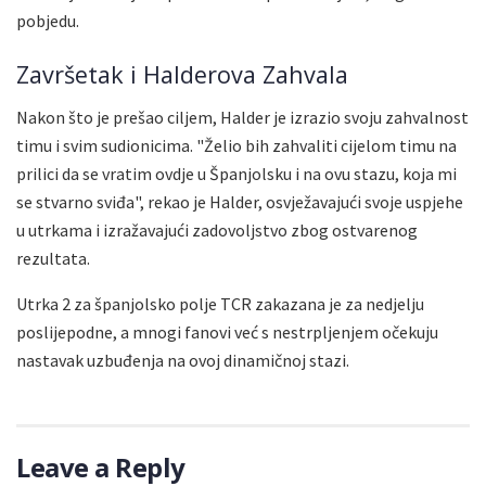
pobjedu.
Završetak i Halderova Zahvala
Nakon što je prešao ciljem, Halder je izrazio svoju zahvalnost
timu i svim sudionicima. "Želio bih zahvaliti cijelom timu na
prilici da se vratim ovdje u Španjolsku i na ovu stazu, koja mi
se stvarno sviđa", rekao je Halder, osvježavajući svoje uspjehe
u utrkama i izražavajući zadovoljstvo zbog ostvarenog
rezultata.
Utrka 2 za španjolsko polje TCR zakazana je za nedjelju
poslijepodne, a mnogi fanovi već s nestrpljenjem očekuju
nastavak uzbuđenja na ovoj dinamičnoj stazi.
Leave a Reply