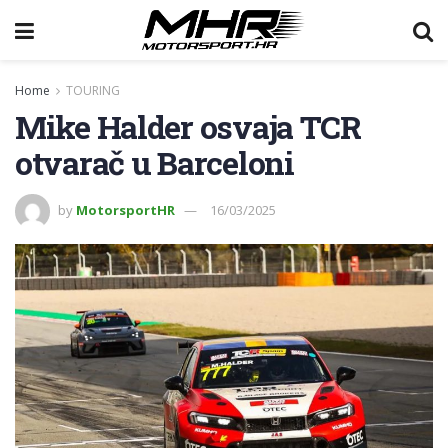
Home
TOURING
Mike Halder osvaja TCR
otvarač u Barceloni
by
MotorsportHR
16/03/2025