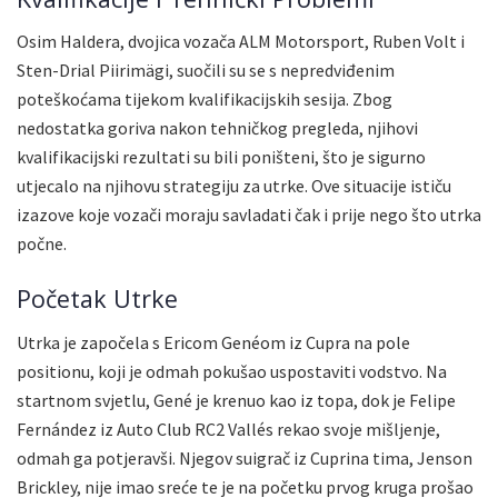
Osim Haldera, dvojica vozača ALM Motorsport, Ruben Volt i
Sten-Drial Piirimägi, suočili su se s nepredviđenim
poteškoćama tijekom kvalifikacijskih sesija. Zbog
nedostatka goriva nakon tehničkog pregleda, njihovi
kvalifikacijski rezultati su bili poništeni, što je sigurno
utjecalo na njihovu strategiju za utrke. Ove situacije ističu
izazove koje vozači moraju savladati čak i prije nego što utrka
počne.
Početak Utrke
Utrka je započela s Ericom Genéom iz Cupra na pole
positionu, koji je odmah pokušao uspostaviti vodstvo. Na
startnom svjetlu, Gené je krenuo kao iz topa, dok je Felipe
Fernández iz Auto Club RC2 Vallés rekao svoje mišljenje,
odmah ga potjeravši. Njegov suigrač iz Cuprina tima, Jenson
Brickley, nije imao sreće te je na početku prvog kruga prošao