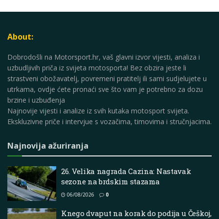
About:
Dobrodošli na Motorsport.hr, vaš glavni izvor vijesti, analiza i
uzbudljivih priča iz svijeta motosporta! Bez obzira jeste li
strastveni obožavatelj, povremeni pratitelj ili sami sudjelujete u
utrkama, ovdje ćete pronaći sve što vam je potrebno za dozu
brzine i uzbuđenja
Najnovije vijesti i analize iz svih kutaka motosport svijeta.
Ekskluzivne priče i intervjue s vozačima, timovima i stručnjacima.
Najnovija ažuriranja
26. Velika nagrada Cazina: Nastavak
sezone na brdskim stazama
06/08/2026
0
Knego dvaput na korak do podija u Češkoj,