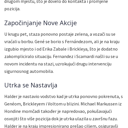
drugom mjestu, što je dovelo do kontakta i promjene
pozicija.
Započinjanje Nove Akcije
U krugu pet, staza ponovno postaje zelena, a vozači su se
vraćali u borbu. Gené se borio s Fernándezom, ali je na kraju
izgubio mjesto i od Erika Zabale i Brickleya, što je dodatno
zakompliciralo situaciju. Fernandez i Scamardi našli su se u
novom incidentu na stazi, uzrokujući drugu intervenciju
sigurnosnog automobila.
Utrka se Nastavlja
Halder je nastavio vodstvo kad je utrka ponovno pokrenuta, s
Genéom, Brickleyem i Voltom u blizini. Michael Markussen iz
Hondine momčadi također je napredovao, pokušavajući
osvojiti što više pozicija dok je utrka ulazila u završnu fazu.
Halder je na kraju impresionirano prešao ciljem, osiguravši