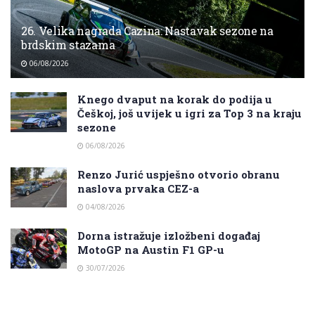
26. Velika nagrada Cazina: Nastavak sezone na
brdskim stazama
06/08/2026
Knego dvaput na korak do podija u
Češkoj, još uvijek u igri za Top 3 na kraju
sezone
06/08/2026
Renzo Jurić uspješno otvorio obranu
naslova prvaka CEZ-a
04/08/2026
Dorna istražuje izložbeni događaj
MotoGP na Austin F1 GP-u
30/07/2026