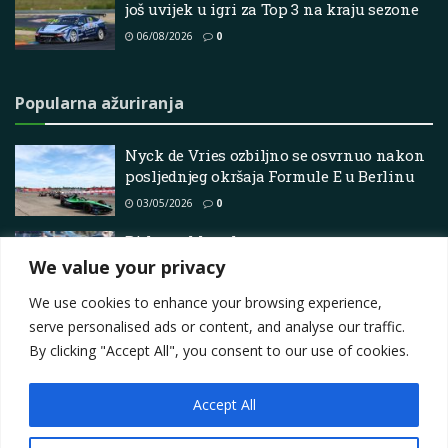
još uvijek u igri za Top 3 na kraju sezone
06/08/2026
0
Popularna ažuriranja
Nyck de Vries ozbiljno se osvrnuo nakon
posljednjeg okršaja Formule E u Berlinu
03/05/2026
0
Bitka za klupsko prvenstvo se
intenzivira na PE Oval Track Raceway
We value your privacy
18/06/2026
0
We use cookies to enhance your browsing experience,
serve personalised ads or content, and analyse our traffic.
By clicking "Accept All", you consent to our use of cookies.
Accept All
Impressum
About
Contact
Join Us
Privacy Policy
Terms
Marketing i oglašavanje