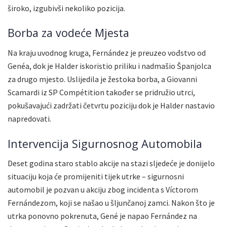
široko, izgubivši nekoliko pozicija.
Borba za vodeće Mjesta
Na kraju uvodnog kruga, Fernández je preuzeo vođstvo od
Genéa, dok je Halder iskoristio priliku i nadmašio Španjolca
za drugo mjesto. Uslijedila je žestoka borba, a Giovanni
Scamardi iz SP Compétition također se pridružio utrci,
pokušavajući zadržati četvrtu poziciju dok je Halder nastavio
napredovati.
Intervencija Sigurnosnog Automobila
Deset godina staro stablo akcije na stazi sljedeće je donijelo
situaciju koja će promijeniti tijek utrke – sigurnosni
automobil je pozvan u akciju zbog incidenta s Víctorom
Fernándezom, koji se našao u šljunčanoj zamci. Nakon što je
utrka ponovno pokrenuta, Gené je napao Fernández na