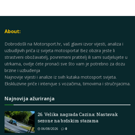
About:
Dobrodošli na Motorsport.hr, vaš glavni izvor vijesti, analiza i
uzbudljivih priča iz svijeta motosporta! Bez obzira jeste li
strastveni obožavatelj, povremeni pratitelj ili sami sudjelujete u
utrkama, ovdje ćete pronaći sve što vam je potrebno za dozu
brzine i uzbuđenja
Najnovije vijesti i analize iz svih kutaka motosport svijeta.
Ekskluzivne priče i intervjue s vozačima, timovima i stručnjacima.
Najnovija ažuriranja
26. Velika nagrada Cazina: Nastavak
sezone na brdskim stazama
06/08/2026
0