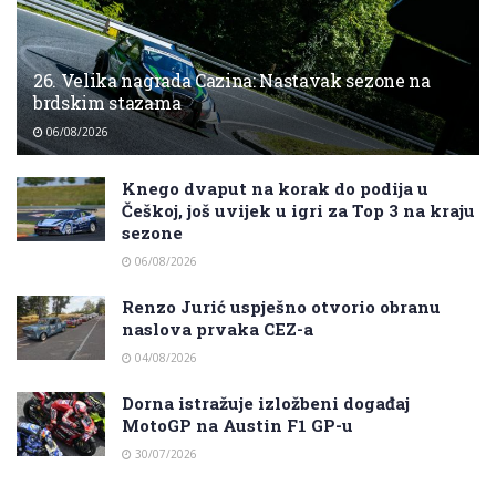
26. Velika nagrada Cazina: Nastavak sezone na
brdskim stazama
06/08/2026
Knego dvaput na korak do podija u
Češkoj, još uvijek u igri za Top 3 na kraju
sezone
06/08/2026
Renzo Jurić uspješno otvorio obranu
naslova prvaka CEZ-a
04/08/2026
Dorna istražuje izložbeni događaj
MotoGP na Austin F1 GP-u
30/07/2026