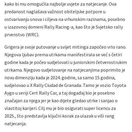
kako bi mu omogućila najbolje uvjete za natjecanje. Ova
predanost naglašava važnost obiteljske potpore u
ostvarivanju snova i ciljeva na vrhunskim razinama, posebno
u izazovnoj domeni Rally Racing-a, kao što je Svjetsko rally
prvenstvo (WRC).
Grigera je svoje putovanje u svijet mitinga započeo vrlo rano.
Njegova ljubav prema utrkama manifestirala se već s četiri
godine kada je počeo sudjelovati u juniorskim četverostrukim
utrkama. Njegovo sudjelovanje na natjecanjima poprimilo je
novu dimenziju kada je 2024. godine, sa samo 15 godina,
sudjelovao u X Rally Ciudad de Granada. Tamo je vozio Toyota
Aygo u seriji Cert Rally Car, a taj događaj bio je posebno
značajan za njega jer je kao dijete gledao utrke i sanjao o
vlastitoj karijeri. Cilj mu je bio osigurati super licencu za
2025., što predstavlja ključni korak za ulazak u viši rang
natjecanja.