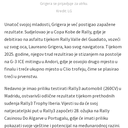
Grigera se prijavljuje za utrku.
Kredit: LG
Unatoč svojoj mladosti, Grigera je već postigao zapažene
rezultate. Sudjelovao je u Copa Kobe de Rally, gdje je
debitirao na asfaltu tijekom Rally Valle del Guadiato, vozeći
uz svog oca, Laureano Grigera, kao svog navigatora. Tijekom
2025. godine, njegov trud rezultirao je stizanjem na postolje
na G-3 ICE mitingu u Andori, gdje je osvojio drugo mjesto u
finalu i treće ukupno mjesto u Clio trofeju, čime se plasirao
treći u prvenstvu.
Nedavno je imao priliku testirati Rally3 automobil (260CV) u
Madridu, ostvarivši odlične rezultate tijekom prethodnih
suđenja Rally3 Trophy Iberia. Vijesti su da će svoj
natjecateljski put u Rally3 započeti 28. ožujka na Rally
Casinosu Do Algarve u Portugalu, gdje će imati priliku
pokazati svoje vještine i potencijal na međunarodnoj razini.