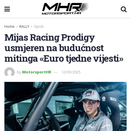
Home
RALLY
Vijesti
Mijas Racing Prodigy
usmjeren na budućnost
mitinga «Euro tjedne vijesti»
by
MotorsportHR
12/03/2025