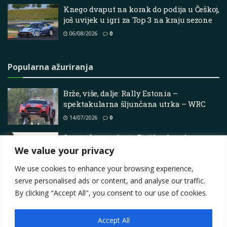
Knego dvaput na korak do podija u Češkoj,
još uvijek u igri za Top 3 na kraju sezone
06/08/2026
0
Popularna ažuriranja
Brže, više, dalje: Rally Estonia –
spektakularna šljunčana utrka – WRC
14/07/2026
0
Ograničeno izdanje F1 filmske robe
predstavljeno prije ljetne premijere
We value your privacy
29/05/2025
0
We use cookies to enhance your browsing experience,
serve personalised ads or content, and analyse our traffic.
By clicking "Accept All", you consent to our use of cookies.
Accept All
Impressum
About
Contact
Join Us