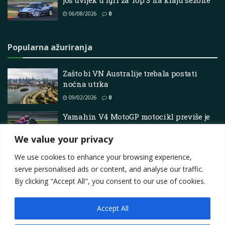
još uvijek u igri za Top 3 na kraju sezone
06/08/2026
0
Popularna ažuriranja
Zašto bi VN Australije trebala postati
noćna utrka
09/02/2026
0
Yamahin V4 MotoGP motocikl previše je
opasan za testiranje, ali izgleda da je to u
redu
We value your privacy
06/02/2026
0
We use cookies to enhance your browsing experience,
serve personalised ads or content, and analyse our traffic.
By clicking "Accept All", you consent to our use of cookies.
Accept All
Impressum
About
Contact
Join Us
Privacy Policy
Terms
Marketing i oglašavanje