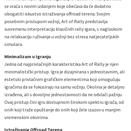
se vraća s novim izdanjem koje obećava da će dodatno
obogatiti iskustvo istraživanja offroad terena. Svojim
posebnim pristupom vožnji, Art of Rally predstavlja
suvremenu interpretaciju klasičnih rally igara, s naglaskom
na relaksaciju i uživanje u vožnji bez stresa natjecateljskih
simulara.
Minimalizam u Igranju
Jedna od najprivlačnijih karakteristika Art of Rally je njen
minimalistički pristup. Igra je dizajnirana s jednostavnim, ali
estetski privlačnim grafičkim elementima koji omogućuju
igračima da se fokusiraju na samu vožnju. Okolina je detaljno
izrađena, ali s dovoljno jednostavnosti da ne odvlači pažnju.
Ovaj pristup čini igru dostupnom širokom spektru igrača, od
onih koji traže opuštanje do onih koji žele izazov u manjim
vremenskim okvirima.
Istraživanje Offroad Terena