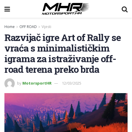
Home
OFF ROAD
Vijesti
Razvijač igre Art of Rally se
vraća s minimalističkim
igrama za istraživanje off-
road terena preko brda
by
MotorsportHR
12/03/2025