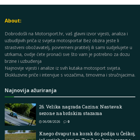
About:
Dobrodošli na Motorsport.hr, vaš glavni izvor vijesti, analiza i
uzbudljivih priča iz svijeta motosporta! Bez obzira jeste li
strastveni obožavatelj, povremeni pratitelj ili sami sudjelujete u
utrkama, ovdje ćete pronaći sve što vam je potrebno za dozu
brzine i uzbuđenja
Najnovije vijesti i analize iz svih kutaka motosport svijeta.
Ekskluzivne priče i intervjue s vozačima, timovima i stručnjacima.
Najnovija ažuriranja
26. Velika nagrada Cazina: Nastavak
sezone na brdskim stazama
06/08/2026
0
Knego dvaput na korak do podija u Češkoj,