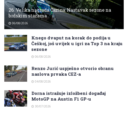
26. Velika nagrada Cazina: Nastavak sezone na
brdskim stazama
06/08/2026
Knego dvaput na korak do podija u
Češkoj, još uvijek u igri za Top 3 na kraju
sezone
06/08/2026
Renzo Jurić uspješno otvorio obranu
naslova prvaka CEZ-a
04/08/2026
Dorna istražuje izložbeni događaj
MotoGP na Austin F1 GP-u
30/07/2026