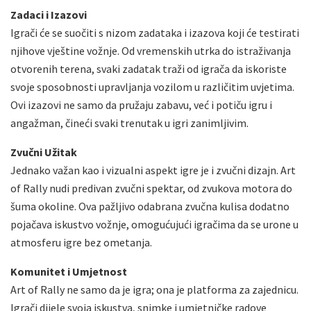
Zadaci i Izazovi
Igrači će se suočiti s nizom zadataka i izazova koji će testirati
njihove vještine vožnje. Od vremenskih utrka do istraživanja
otvorenih terena, svaki zadatak traži od igrača da iskoriste
svoje sposobnosti upravljanja vozilom u različitim uvjetima.
Ovi izazovi ne samo da pružaju zabavu, već i potiču igru i
angažman, čineći svaki trenutak u igri zanimljivim.
Zvučni Užitak
Jednako važan kao i vizualni aspekt igre je i zvučni dizajn. Art
of Rally nudi predivan zvučni spektar, od zvukova motora do
šuma okoline. Ova pažljivo odabrana zvučna kulisa dodatno
pojačava iskustvo vožnje, omogućujući igračima da se urone u
atmosferu igre bez ometanja.
Komunitet i Umjetnost
Art of Rally ne samo da je igra; ona je platforma za zajednicu.
Igrači dijele svoja iskustva, snimke i umjetničke radove