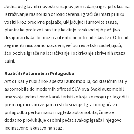
Jedna od glavnih novosti u najnovijem izdanju igre je fokus na
istraživanje raznolikih ofroad terena. Igrači će imati priliku
voziti kroz predivne pejzaže, uključujući šumovite staze,
planinske prolaze i pustinjske dinje, svaki od njih pažljivo
dizajniran kako bi pružio autentično offroad iskustvo. Offroad
segmenti nisu samo izazovni, već su i estetski zadivljujući,
što poziva igrače na istraživanje i otkrivanje skrivenih staza i
tajni.
Različiti Automobili i Prilagodbe
Art of Rally nudi širok spektar automobila, od klasičnih rally
automobila do modernih offroad SUV-ova. Svaki automobil
ima svoje jedinstvene karakteristike koje se mogu prilagoditi
prema igračevim željama i stilu vožnje. Igra omogućava
prilagodbu performansi i izgleda automobila, čime se
dodatno produbljuje osobni pečat svakog igrača i njegovo
jedinstveno iskustvo na stazi.