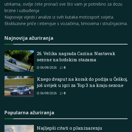
utrkama, ovdje ćete pronaći sve što vam je potrebno za dozu
brzine i uzbuđenja
Najnovije vijesti i analize iz svih kutaka motosport svijeta.
Ekskluzivne priče i intervjue s vozačima, timovima i stručnjacima.
Najnovija ažuriranja
26. Velika nagrada Cazina: Nastavak
sezone na brdskim stazama
06/08/2026
0
Knego dvaput na korak do podija u Češkoj,
još uvijek u igri za Top 3 na kraju sezone
06/08/2026
0
Popularna ažuriranja
Najljepši citati o planinarenju