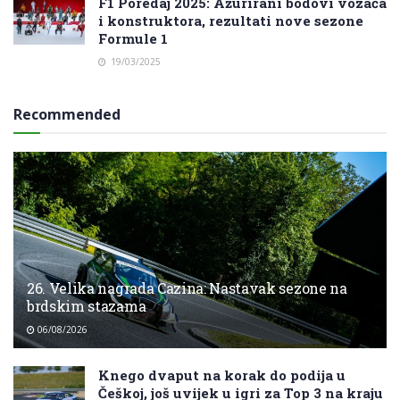
F1 Poredaj 2025: Ažurirani bodovi vozača
i konstruktora, rezultati nove sezone
Formule 1
19/03/2025
Recommended
26. Velika nagrada Cazina: Nastavak sezone na
brdskim stazama
06/08/2026
Knego dvaput na korak do podija u
Češkoj, još uvijek u igri za Top 3 na kraju