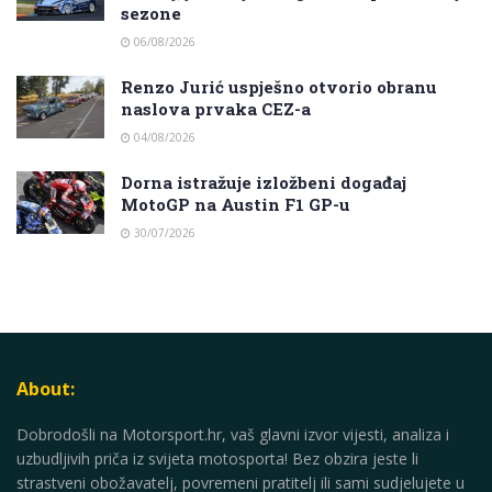
sezone
06/08/2026
Renzo Jurić uspješno otvorio obranu
naslova prvaka CEZ-a
04/08/2026
Dorna istražuje izložbeni događaj
MotoGP na Austin F1 GP-u
30/07/2026
About:
Dobrodošli na Motorsport.hr, vaš glavni izvor vijesti, analiza i
uzbudljivih priča iz svijeta motosporta! Bez obzira jeste li
strastveni obožavatelj, povremeni pratitelj ili sami sudjelujete u