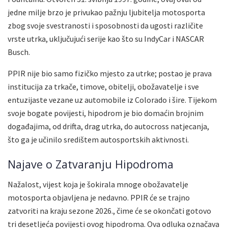
jedne milje brzo je privukao pažnju ljubitelja motosporta
zbog svoje svestranosti i sposobnosti da ugosti različite
vrste utrka, uključujući serije kao što su IndyCar i NASCAR
Busch.
PPIR nije bio samo fizičko mjesto za utrke; postao je prava
institucija za trkače, timove, obitelji, obožavatelje i sve
entuzijaste vezane uz automobile iz Colorado i šire. Tijekom
svoje bogate povijesti, hipodrom je bio domaćin brojnim
događajima, od drifta, drag utrka, do autocross natjecanja,
što ga je učinilo središtem autosportskih aktivnosti.
Najave o Zatvaranju Hipodroma
Nažalost, vijest koja je šokirala mnoge obožavatelje
motosporta objavljena je nedavno. PPIR će se trajno
zatvoriti na kraju sezone 2026., čime će se okončati gotovo
tri desetljeća povijesti ovog hipodroma. Ova odluka označava