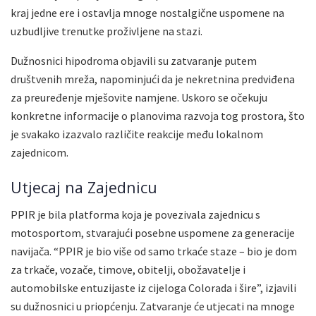
kraj jedne ere i ostavlja mnoge nostalgične uspomene na
uzbudljive trenutke proživljene na stazi.
Dužnosnici hipodroma objavili su zatvaranje putem
društvenih mreža, napominjući da je nekretnina predviđena
za preuređenje mješovite namjene. Uskoro se očekuju
konkretne informacije o planovima razvoja tog prostora, što
je svakako izazvalo različite reakcije među lokalnom
zajednicom.
Utjecaj na Zajednicu
PPIR je bila platforma koja je povezivala zajednicu s
motosportom, stvarajući posebne uspomene za generacije
navijača. “PPIR je bio više od samo trkaće staze – bio je dom
za trkače, vozače, timove, obitelji, obožavatelje i
automobilske entuzijaste iz cijeloga Colorada i šire”, izjavili
su dužnosnici u priopćenju. Zatvaranje će utjecati na mnoge