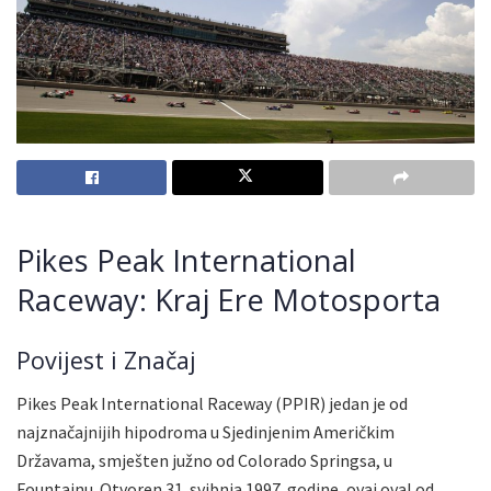
Pikes Peak International
Raceway: Kraj Ere Motosporta
Povijest i Značaj
Pikes Peak International Raceway (PPIR) jedan je od
najznačajnijih hipodroma u Sjedinjenim Američkim
Državama, smješten južno od Colorado Springsa, u
Fountainu. Otvoren 31. svibnja 1997. godine, ovaj oval od