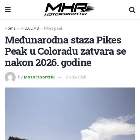
Home
HILLCLIMB
Pikes peak
Međunarodna staza Pikes
Peak u Coloradu zatvara se
nakon 2026. godine
by
MotorsportHR
21/05/2026