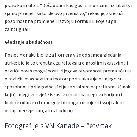
prava Formule 1. “Došao sam kao gost s momcima iz Liberty i
sjajno je vidjeti kako ide ovo prvenstvo,” rekao je, skrećući
pozornost na promjene i razvoj u Formuli E koje su ga
zaintrigirali.
Gledanje u budućnost
Posjet Monaku bio je za Hornera više od samog gledanja
utrke; bio je to trenutak za refleksiju o prošlim iskustvima i
otkriće novih mogućnosti. Njegova otvorenost prema učenju
o različitim aspektima motorsporta ukazuje na njegovu
sposobnost prilagodbe i želju za stalnim napretkom. Učinak
koji će njegovo svježe iskustvo imati na njegovu karijeru i
buduće odluke o tome gdje bi mogao usmjeriti svoj talent,
ostaje neizvjestan, ali uzbuđujući.
Fotografije s VN Kanade – četvrtak