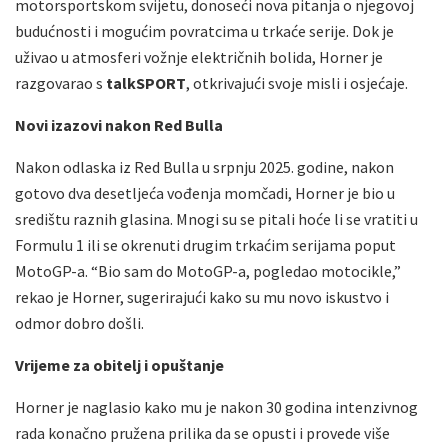
motorsportskom svijetu, donoseći nova pitanja o njegovoj
budućnosti i mogućim povratcima u trkaće serije. Dok je
uživao u atmosferi vožnje električnih bolida, Horner je
razgovarao s
talkSPORT
, otkrivajući svoje misli i osjećaje.
Novi izazovi nakon Red Bulla
Nakon odlaska iz Red Bulla u srpnju 2025. godine, nakon
gotovo dva desetljeća vođenja momčadi, Horner je bio u
središtu raznih glasina. Mnogi su se pitali hoće li se vratiti u
Formulu 1 ili se okrenuti drugim trkaćim serijama poput
MotoGP-a. “Bio sam do MotoGP-a, pogledao motocikle,”
rekao je Horner, sugerirajući kako su mu novo iskustvo i
odmor dobro došli.
Vrijeme za obitelj i opuštanje
Horner je naglasio kako mu je nakon 30 godina intenzivnog
rada konačno pružena prilika da se opusti i provede više