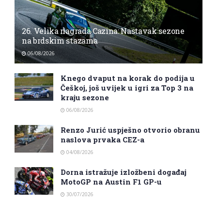
26. Velika nagrada Cazina: Nastavak sezone
na brdskim stazama
06/08/2026
Knego dvaput na korak do podija u
Češkoj, još uvijek u igri za Top 3 na
kraju sezone
06/08/2026
Renzo Jurić uspješno otvorio obranu
naslova prvaka CEZ-a
04/08/2026
Dorna istražuje izložbeni događaj
MotoGP na Austin F1 GP-u
30/07/2026