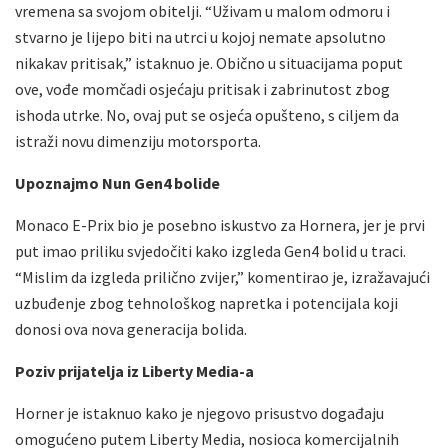
vremena sa svojom obitelji. “Uživam u malom odmoru i
stvarno je lijepo biti na utrci u kojoj nemate apsolutno
nikakav pritisak,” istaknuo je. Obično u situacijama poput
ove, vođe momčadi osjećaju pritisak i zabrinutost zbog
ishoda utrke. No, ovaj put se osjeća opušteno, s ciljem da
istraži novu dimenziju motorsporta.
Upoznajmo Nun Gen4 bolide
Monaco E-Prix bio je posebno iskustvo za Hornera, jer je prvi
put imao priliku svjedočiti kako izgleda Gen4 bolid u traci.
“Mislim da izgleda prilično zvijer,” komentirao je, izražavajući
uzbuđenje zbog tehnološkog napretka i potencijala koji
donosi ova nova generacija bolida.
Poziv prijatelja iz Liberty Media-a
Horner je istaknuo kako je njegovo prisustvo događaju
omogućeno putem Liberty Media, nosioca komercijalnih