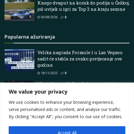
Knego dvaput na korak do podija u Češkoj,
još uvijek u igri za Top 3 na kraju sezone
06/08/2026
0
Popularna ažuriranja
Velika nagrada Formule 1 u Las Vegasu
sadit će stabla za svako pretjecanje ove
godine.
18/11/2025
0
Mercedes povlači zahtjev za reviziju
rezultata Velike nagrade Monaka 2026.
We value your privacy
19/06/2026
0
We use cookies to enhance your browsing experience,
serve personalised ads or content, and analyse our traffic.
By clicking "Accept All", you consent to our use of cookies.
Accept All