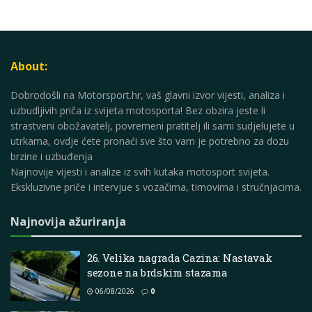
About:
Dobrodošli na Motorsport.hr, vaš glavni izvor vijesti, analiza i
uzbudljivih priča iz svijeta motosporta! Bez obzira jeste li
strastveni obožavatelj, povremeni pratitelj ili sami sudjelujete u
utrkama, ovdje ćete pronaći sve što vam je potrebno za dozu
brzine i uzbuđenja
Najnovije vijesti i analize iz svih kutaka motosport svijeta.
Ekskluzivne priče i intervjue s vozačima, timovima i stručnjacima.
Najnovija ažuriranja
26. Velika nagrada Cazina: Nastavak
sezone na brdskim stazama
06/08/2026
0