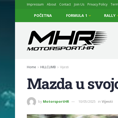
Impressum
About
Contact
Join Us
Privacy Policy
Ter
POČETNA
FORMULA 1
RALLY
Home
HILLCLIMB
Vijesti
Mazda u svojo
by
MotorsportHR
10/05/2025
in
Vijesti