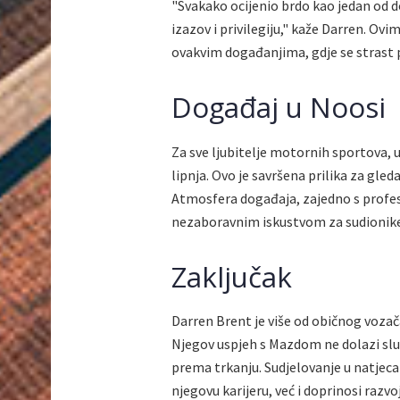
"Svakako ocijenio brdo kao jedan od do
izazov i privilegiju," kaže Darren. Ov
ovakvim događanjima, gdje se strast
Događaj u Noosi
Za sve ljubitelje motornih sportova,
lipnja. Ovo je savršena prilika za gle
Atmosfera događaja, zajedno s profe
nezaboravnim iskustvom za sudionike 
Zaključak
Darren Brent je više od običnog vozač
Njegov uspjeh s Mazdom ne dolazi sluč
prema trkanju. Sudjelovanje u natjec
njegovu karijeru, već i doprinosi razv