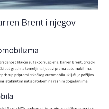
arren Brent i njegov
tomobilizma
predanost ključni su faktori uspjeha. Darren Brent, trkački
čki put gradi na temeljima ljubavi prema automobilima,
pristup pripremi trkačkog automobila uključuje pažljivo
čini istaknutim natjecateljem na raznim događanjima.
bila
odel Mazda MX5, podvrgnut je raznim modifikacijama kako