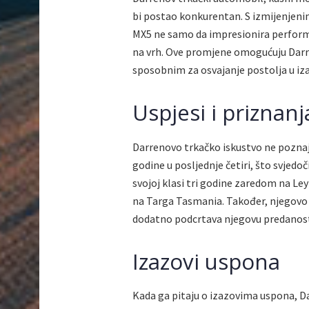
bi postao konkurentan. S izmijenjen
MX5 ne samo da impresionira performa
na vrh. Ove promjene omogućuju Darr
sposobnim za osvajanje postolja u i
Uspjesi i priznanj
Darrenovo trkačko iskustvo ne poznaje
godine u posljednje četiri, što svjedoč
svojoj klasi tri godine zaredom na Ley
na Targa Tasmania. Također, njegovo 
dodatno podcrtava njegovu predanost 
Izazovi uspona
Kada ga pitaju o izazovima uspona, Dar