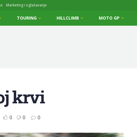
ms
Marketing i oglašavanje
TOURING
HILLCLIMB
MOTO GP
j krvi
0
0
0