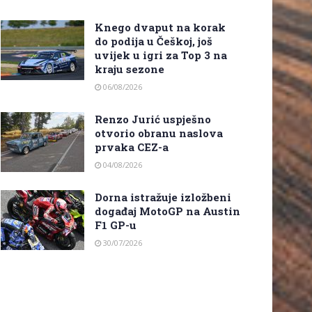
Knego dvaput na korak
do podija u Češkoj, još
uvijek u igri za Top 3 na
kraju sezone
06/08/2026
Renzo Jurić uspješno
otvorio obranu naslova
prvaka CEZ-a
04/08/2026
Dorna istražuje izložbeni
događaj MotoGP na Austin
F1 GP-u
30/07/2026