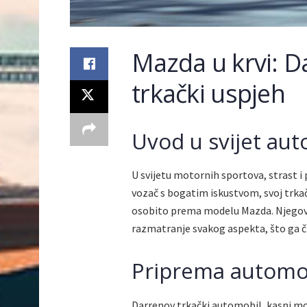
Mazda u krvi: D
trkački uspjeh
Uvod u svijet au
U svijetu motornih sportova, strast i 
vozač s bogatim iskustvom, svoj trka
osobito prema modelu Mazda. Njegov 
razmatranje svakog aspekta, što ga 
Priprema automo
Darrenov trkački automobil, kasni m