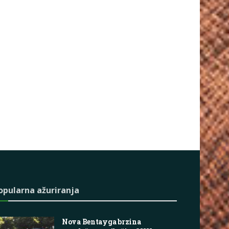
opularna ažuriranja
Nova Bentayga brzina