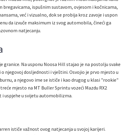
im bregavicama, ispušnim sustavom, ovjesom i kočnicama,
nsama, već i vizualno, dok se probija kroz zavoje i uspon
enu da izvuče maksimum iz svog automobila, čineći ga
zazovnom natjecanju.
a
 granice. Na usponu Noosa Hill stajao je na postolju svake
i o njegovoj dosljednosti i vještini. Osvojio je prvo mjesto u
burnu, a njegovo ime se ističe i kao drugog u klasi "rookie"
treće mjesto na MT Buller Sprintu vozeći Mazdu RX2
i uspjehe u svijetu automobilizma.
ren ističe važnost ovog natjecanja u svojoj karijeri.