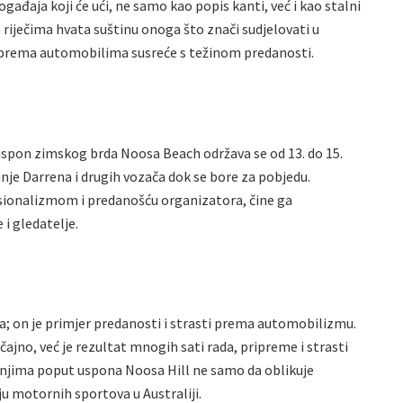
gađaja koji će ući, ne samo kao popis kanti, već i kao stalni
im riječima hvata suštinu onoga što znači sudjelovati u
 prema automobilima susreće s težinom predanosti.
 uspon zimskog brda Noosa Beach održava se od 13. do 15.
danje Darrena i drugih vozača dok se bore za pobjedu.
sionalizmom i predanošću organizatora, čine ga
i gledatelje.
a; on je primjer predanosti i strasti prema automobilizmu.
ajno, već je rezultat mnogih sati rada, pripreme i strasti
anjima poput uspona Noosa Hill ne samo da oblikuje
oju motornih sportova u Australiji.