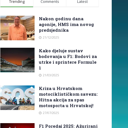
Trending
Comments
Latest
Nakon godinu dana
agonije, HMS ima novog
predsjednika
21/12/2025
Kako djeluje sustav
bodovanja u F1: Bodovi za
utrke i sprintere Formule
1
21/03/2025
Kriza u Hrvatskom
motociklističkom savezu:
Hitna akcija za spas
motosporta u Hrvatskoj!
27/07/2025
F1 Poredaj 2025: Ažurirani