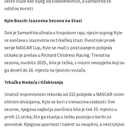
često služe kao bijeg od svakodnevnice, a Samantha to
odlično koristi.
Kyle Busch: Izazovna Sezona na Stazi
Dok je Samantha uživala u tropskom raju, njezin suprug Kyle
se suočava s izazovima na trkačkoj stazi. Dvostruki prvak
serije NASCAR Cup, Kyle se muči s postizanjem pobjeda
otkako je prešao u Richard Childress Racing. Trenutna
sezona, osobito 2025., bila je teška, s nizom neuspjeha koji su
ga doveli do 16. mjesta na ljestvici vozača.
Trkačka Nedaća i Očekivanja
Unatoč impresivnom rekordu od 232 pobjede u NASCAR-ovim
elitnim divizijama, Kyle se bori s trenucima slabosti. Ove
sezone, njegova najbolja završnica bila je tek 10. mjesto u
prvih 11 utrka, što ga stavlja u tešku poziciju u borbi za
povratak. Njegova upornost i talent su neupitni, a nestrpljivo