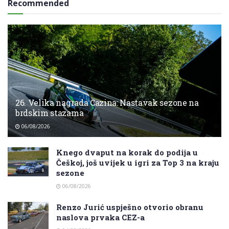
Recommended
26. Velika nagrada Cazina: Nastavak sezone na
brdskim stazama
06/08/2026
Knego dvaput na korak do podija u
Češkoj, još uvijek u igri za Top 3 na kraju
sezone
06/08/2026
Renzo Jurić uspješno otvorio obranu
naslova prvaka CEZ-a