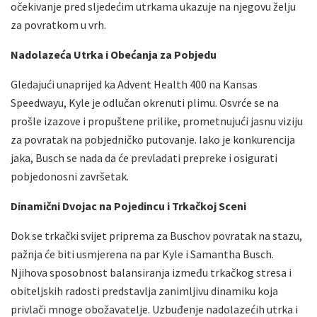
očekivanje pred sljedećim utrkama ukazuje na njegovu želju
za povratkom u vrh.
Nadolazeća Utrka i Obećanja za Pobjedu
Gledajući unaprijed ka Advent Health 400 na Kansas
Speedwayu, Kyle je odlučan okrenuti plimu. Osvrće se na
prošle izazove i propuštene prilike, prometnujući jasnu viziju
za povratak na pobjedničko putovanje. Iako je konkurencija
jaka, Busch se nada da će prevladati prepreke i osigurati
pobjedonosni završetak.
Dinamični Dvojac na Pojedincu i Trkačkoj Sceni
Dok se trkački svijet priprema za Buschov povratak na stazu,
pažnja će biti usmjerena na par Kyle i Samantha Busch.
Njihova sposobnost balansiranja između trkačkog stresa i
obiteljskih radosti predstavlja zanimljivu dinamiku koja
privlači mnoge obožavatelje. Uzbuđenje nadolazećih utrka i