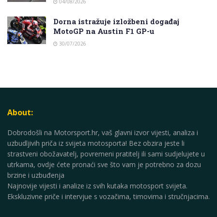
04/08/2026
Dorna istražuje izložbeni događaj
MotoGP na Austin F1 GP-u
30/07/2026
About:
Dobrodošli na Motorsport.hr, vaš glavni izvor vijesti, analiza i
uzbudljivih priča iz svijeta motosporta! Bez obzira jeste li
strastveni obožavatelj, povremeni pratitelj ili sami sudjelujete u
utrkama, ovdje ćete pronaći sve što vam je potrebno za dozu
brzine i uzbuđenja
Najnovije vijesti i analize iz svih kutaka motosport svijeta.
Ekskluzivne priče i intervjue s vozačima, timovima i stručnjacima.