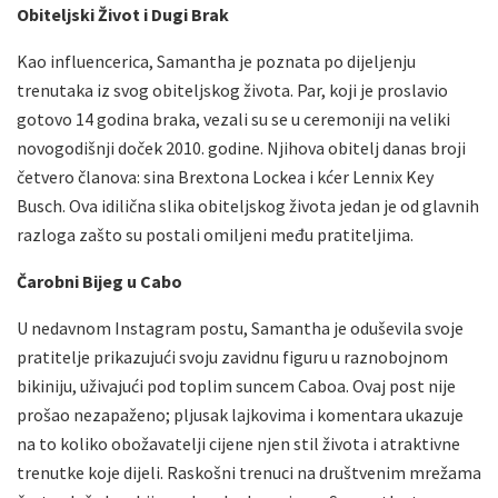
Obiteljski Život i Dugi Brak
Kao influencerica, Samantha je poznata po dijeljenju
trenutaka iz svog obiteljskog života. Par, koji je proslavio
gotovo 14 godina braka, vezali su se u ceremoniji na veliki
novogodišnji doček 2010. godine. Njihova obitelj danas broji
četvero članova: sina Brextona Lockea i kćer Lennix Key
Busch. Ova idilična slika obiteljskog života jedan je od glavnih
razloga zašto su postali omiljeni među pratiteljima.
Čarobni Bijeg u Cabo
U nedavnom Instagram postu, Samantha je oduševila svoje
pratitelje prikazujući svoju zavidnu figuru u raznobojnom
bikiniju, uživajući pod toplim suncem Caboa. Ovaj post nije
prošao nezapaženo; pljusak lajkovima i komentara ukazuje
na to koliko obožavatelji cijene njen stil života i atraktivne
trenutke koje dijeli. Raskošni trenuci na društvenim mrežama