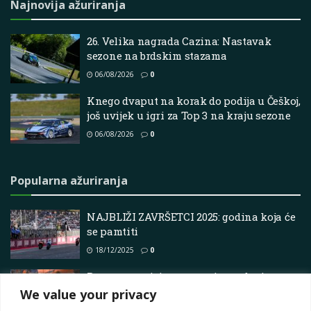
Najnovija ažuriranja
26. Velika nagrada Cazina: Nastavak
sezone na brdskim stazama
06/08/2026
0
Knego dvaput na korak do podija u Češkoj,
još uvijek u igri za Top 3 na kraju sezone
06/08/2026
0
Popularna ažuriranja
NAJBLIŽI ZAVRŠETCI 2025: godina koja će
se pamtiti
18/12/2025
0
Rupa u propisima o ravnim podovima
koje treba zatvoriti BTCC
We value your privacy
25/06/2025
0