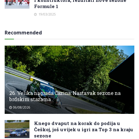
i konstruktora, rezultati nove sezone
Formule 1
19/03/2025
Recommended
26. Velika nagrada Cazina: Nastavak sezone na
brdskim stazama
06/08/2026
Knego dvaput na korak do podija u
Češkoj, još uvijek u igri za Top 3 na kraju
sezone