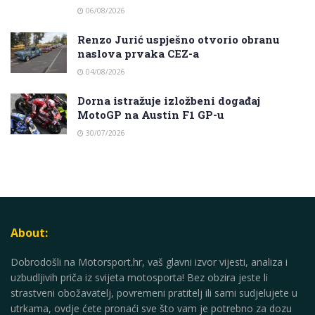
06/08/2026
Renzo Jurić uspješno otvorio obranu
naslova prvaka CEZ-a
04/08/2026
Dorna istražuje izložbeni događaj
MotoGP na Austin F1 GP-u
30/07/2026
About:
Dobrodošli na Motorsport.hr, vaš glavni izvor vijesti, analiza i
uzbudljivih priča iz svijeta motosporta! Bez obzira jeste li
strastveni obožavatelj, povremeni pratitelj ili sami sudjelujete u
utrkama, ovdje ćete pronaći sve što vam je potrebno za dozu