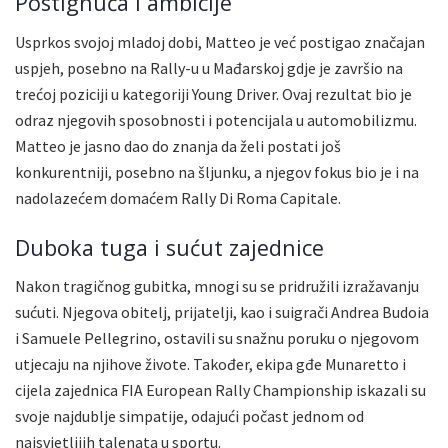
Postignuća i ambicije
Usprkos svojoj mladoj dobi, Matteo je već postigao značajan
uspjeh, posebno na Rally-u u Mađarskoj gdje je završio na
trećoj poziciji u kategoriji Young Driver. Ovaj rezultat bio je
odraz njegovih sposobnosti i potencijala u automobilizmu.
Matteo je jasno dao do znanja da želi postati još
konkurentniji, posebno na šljunku, a njegov fokus bio je i na
nadolazećem domaćem Rally Di Roma Capitale.
Duboka tuga i sućut zajednice
Nakon tragičnog gubitka, mnogi su se pridružili izražavanju
sućuti. Njegova obitelj, prijatelji, kao i suigrači Andrea Budoia
i Samuele Pellegrino, ostavili su snažnu poruku o njegovom
utjecaju na njihove živote. Također, ekipa gđe Munaretto i
cijela zajednica FIA European Rally Championship iskazali su
svoje najdublje simpatije, odajući počast jednom od
najsvjetlijih talenata u sportu.