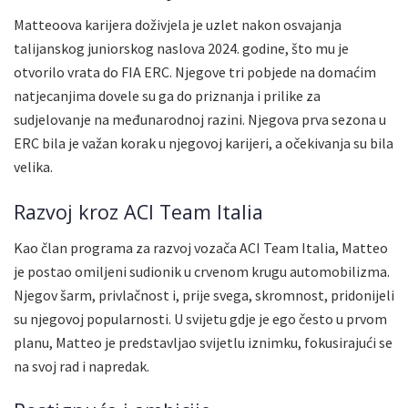
Matteoova karijera doživjela je uzlet nakon osvajanja
talijanskog juniorskog naslova 2024. godine, što mu je
otvorilo vrata do FIA ERC. Njegove tri pobjede na domaćim
natjecanjima dovele su ga do priznanja i prilike za
sudjelovanje na međunarodnoj razini. Njegova prva sezona u
ERC bila je važan korak u njegovoj karijeri, a očekivanja su bila
velika.
Razvoj kroz ACI Team Italia
Kao član programa za razvoj vozača ACI Team Italia, Matteo
je postao omiljeni sudionik u crvenom krugu automobilizma.
Njegov šarm, privlačnost i, prije svega, skromnost, pridonijeli
su njegovoj popularnosti. U svijetu gdje je ego često u prvom
planu, Matteo je predstavljao svijetlu iznimku, fokusirajući se
na svoj rad i napredak.