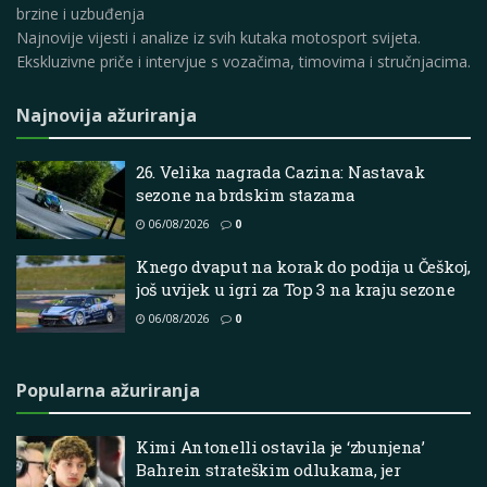
brzine i uzbuđenja
Najnovije vijesti i analize iz svih kutaka motosport svijeta.
Ekskluzivne priče i intervjue s vozačima, timovima i stručnjacima.
Najnovija ažuriranja
26. Velika nagrada Cazina: Nastavak
sezone na brdskim stazama
06/08/2026
0
Knego dvaput na korak do podija u Češkoj,
još uvijek u igri za Top 3 na kraju sezone
06/08/2026
0
Popularna ažuriranja
Kimi Antonelli ostavila je ‘zbunjena’
Bahrein strateškim odlukama, jer