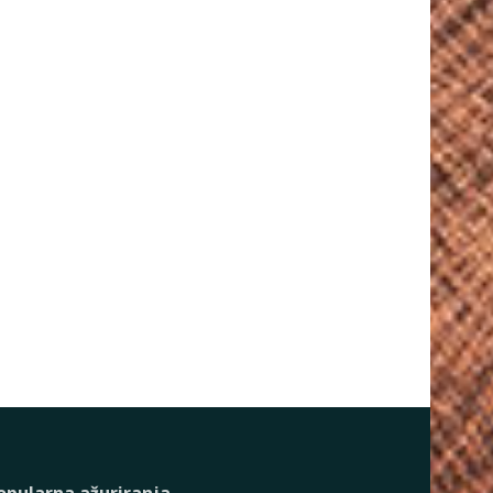
opularna ažuriranja