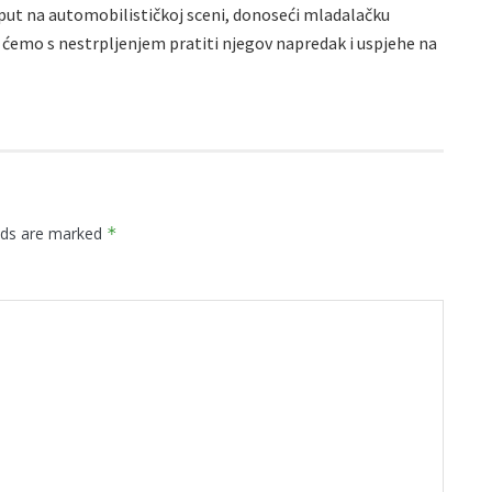
 put na automobilističkoj sceni, donoseći mladalačku
e ćemo s nestrpljenjem pratiti njegov napredak i uspjehe na
elds are marked
*