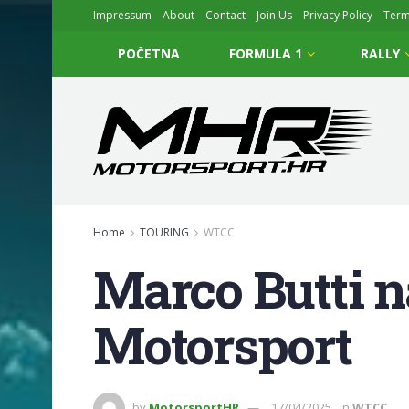
Impressum
About
Contact
Join Us
Privacy Policy
Ter
POČETNA
FORMULA 1
RALLY
Home
TOURING
WTCC
Marco Butti 
Motorsport
by
MotorsportHR
17/04/2025
in
WTCC