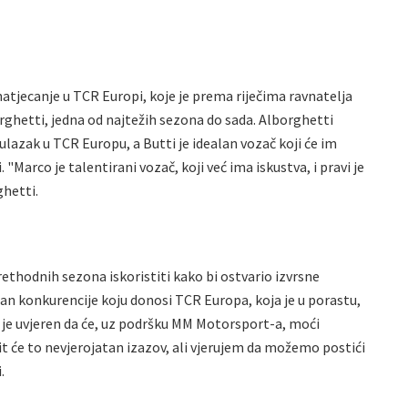
natjecanje u TCR Europi, koje je prema riječima ravnatelja
hetti, jedna od najtežih sezona do sada. Alborghetti
ulazak u TCR Europu, a Butti je idealan vozač koji će im
Marco je talentirani vozač, koji već ima iskustva, i pravi je
ghetti.
prethodnih sezona iskoristiti kako bi ostvario izvrsne
an konkurencije koju donosi TCR Europa, koja je u porastu,
o je uvjeren da će, uz podršku MM Motorsport-a, moći
"Bit će to nevjerojatan izazov, ali vjerujem da možemo postići
.