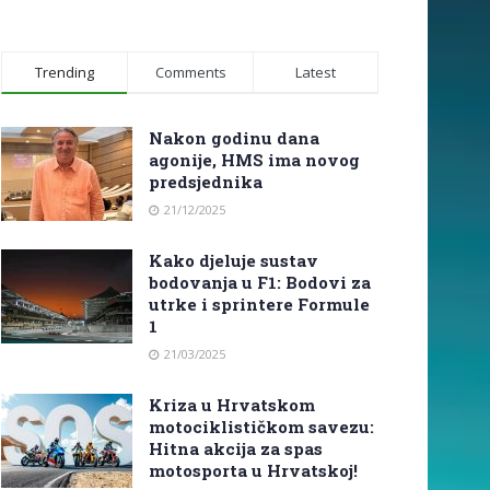
Trending
Comments
Latest
Nakon godinu dana
agonije, HMS ima novog
predsjednika
21/12/2025
Kako djeluje sustav
bodovanja u F1: Bodovi za
utrke i sprintere Formule
1
21/03/2025
Kriza u Hrvatskom
motociklističkom savezu:
Hitna akcija za spas
motosporta u Hrvatskoj!