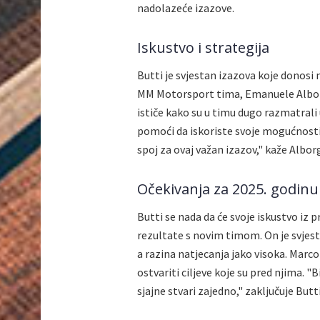
nadolazeće izazove.
Iskustvo i strategija
Butti je svjestan izazova koje donosi 
MM Motorsport tima, Emanuele Alborg
ističe kako su u timu dugo razmatrali 
pomoći da iskoriste svoje mogućnosti. "
spoj za ovaj važan izazov," kaže Albor
Očekivanja za 2025. godinu
Butti se nada da će svoje iskustvo iz 
rezultate s novim timom. On je svjest
a razina natjecanja jako visoka. Marc
ostvariti ciljeve koje su pred njima. 
sjajne stvari zajedno," zaključuje Butti