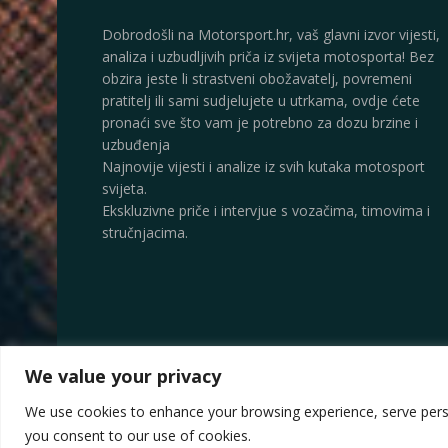
Dobrodošli na Motorsport.hr, vaš glavni izvor vijesti,
analiza i uzbudljivih priča iz svijeta motosporta! Bez
obzira jeste li strastveni obožavatelj, povremeni
pratitelj ili sami sudjelujete u utrkama, ovdje ćete
pronaći sve što vam je potrebno za dozu brzine i
uzbuđenja
Najnovije vijesti i analize iz svih kutaka motosport
svijeta.
Ekskluzivne priče i intervjue s vozačima, timovima i
stručnjacima.
We value your privacy
© 2025
Motorsport.hr
We use cookies to enhance your browsing experience, serve persona
you consent to our use of cookies.