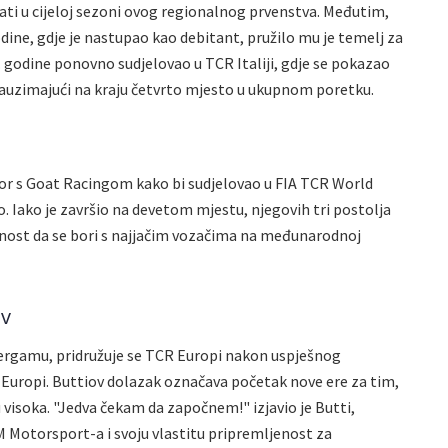
ovati u cijeloj sezoni ovog regionalnog prvenstva. Međutim,
odine, gdje je nastupao kao debitant, pružilo mu je temelj za
3. godine ponovno sudjelovao u TCR Italiji, gdje se pokazao
zauzimajući na kraju četvrto mjesto u ukupnom poretku.
vor s Goat Racingom kako bi sudjelovao u FIA TCR World
o. Iako je završio na devetom mjestu, njegovih tri postolja
bnost da se bori s najjačim vozačima na međunarodnoj
ov
ergamu, pridružuje se TCR Europi nakon uspješnog
oj Europi. Buttiov dolazak označava početak nove ere za tim,
 visoka. "Jedva čekam da započnem!" izjavio je Butti,
MM Motorsport-a i svoju vlastitu pripremljenost za