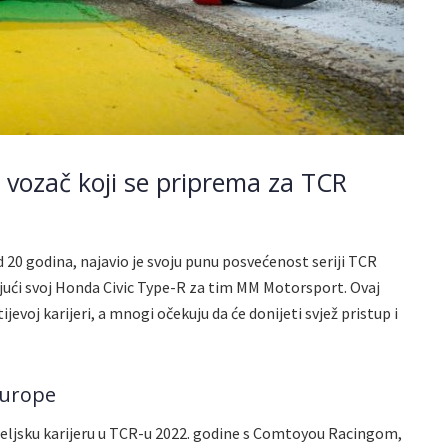
i vozač koji se priprema za TCR
d 20 godina, najavio je svoju punu posvećenost seriji TCR
jući svoj Honda Civic Type-R za tim MM Motorsport. Ovaj
evoj karijeri, a mnogi očekuju da će donijeti svjež pristup i
Europe
teljsku karijeru u TCR-u 2022. godine s Comtoyou Racingom,