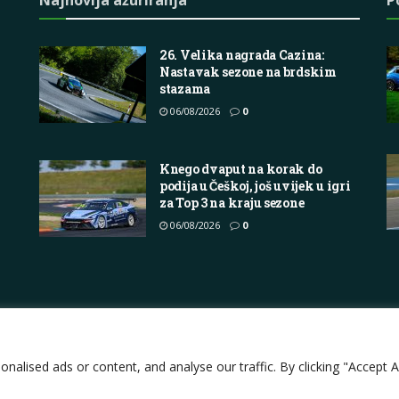
26. Velika nagrada Cazina:
Nastavak sezone na brdskim
stazama
06/08/2026
0
Knego dvaput na korak do
podija u Češkoj, još uvijek u igri
za Top 3 na kraju sezone
06/08/2026
0
Impressum
About
Contact
Join Us
Pri
lised ads or content, and analyse our traffic. By clicking "Accept Al