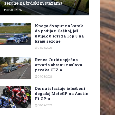
sezone na brdskim stazama
06/08/2026
Knego dvaput na korak
do podija u Češkoj, još
uvijek u igri za Top 3 na
kraju sezone
06/08/2026
Renzo Jurić uspješno
otvorio obranu naslova
prvaka CEZ-a
04/08/2026
Dorna istražuje izložbeni
događaj MotoGP na Austin
F1 GP-u
30/07/2026