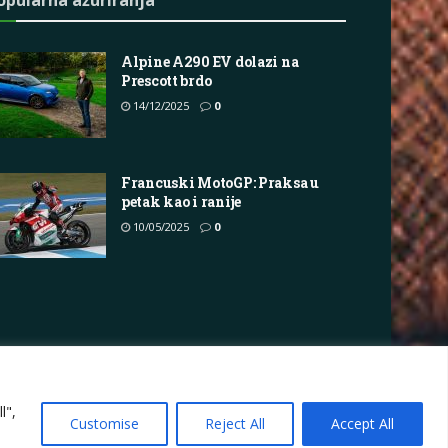
Alpine A290 EV dolazi na
Prescott brdo
14/12/2025
0
Francuski MotoGP: Praksa u
petak kao i ranije
10/05/2025
0
vacy Policy
Terms
Marketing i oglašavanje
l",
Customise
Reject All
Accept All