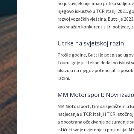
no još uvijek nije imao priliku sudjel
njegovo iskustvo u TCR Italiji 2021. g
razvoj vozačkih vještina. Butti je 202
kao snažan konkurent s tri pobjede, 
Utrke na svjetskoj razini
Prošle godine, Butti je potpisao ugo
Touru, gdje je stekao dodatno iskustv
ukazuju na njegov potencijal i sposo
razini.
MM Motorsport: Novi izaz
MM Motorsport, tim sa sjedištem u B
natjecanja u TCR Italiji i TCR Istočn
a obostrana očekivanja od suradnje su
ističući svoje uvjerenje u potencijal 