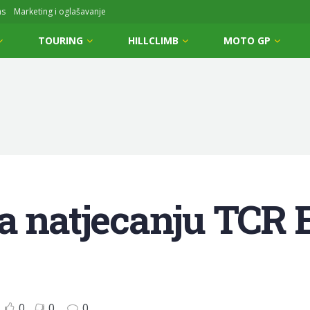
ms
Marketing i oglašavanje
TOURING
HILLCLIMB
MOTO GP
na natjecanju TCR
0
0
0