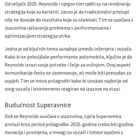
Od veljače 2025. Reynolds i njegov tim radili su na revidiranju
strategija koje su koristili. Jasno je da tradicionalni pristupi
više ne dovode do rezultata koje su očekivali. Tim se suočava s
izazovima rješavanja problema s performansama i
optimizacijom strategija utrka.
Jedna je od ključnih tema suradnja između inženjera i vozača.
Kako bi se poboljšale performanse automobila, ključno je da
Reynolds izrazi svoje potrebe i želje za vožnjom. Ovaj aspekt
komunikacije često se zanemaruje, ali može biti presudan za
uspjeh. Tim se mora prilagoditi kako bi izvukao najbolje od
svog vozača i istovremeno reagirao na izazove na stazi.
Budućnost Superavnice
Dok se Reynolds suočava s izazovima, cijela Superavnica
prolazi kroz period prilagodbe. 2025. godina treba biti godina
inovacija i promjena, a mnogi su vozači i timovi suočeni s