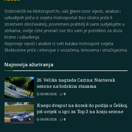
Dobrodošli na Motorsport.hr, vaš glavni izvor vijesti, analiza i
uzbudljivih priča iz svijeta motosporta! Bez obzira jeste li
strastveni obožavatelj, povremeni pratitelj ili sami sudjelujete u
utrkama, ovdje ćete pronaći sve što vam je potrebno za dozu
brzine i uzbuđenja
Najnovije vijesti i analize iz svih kutaka motosport svijeta.
Ekskluzivne priče i intervjue s vozačima, timovima i stručnjacima.
Najnovija ažuriranja
26. Velika nagrada Cazina: Nastavak
sezone na brdskim stazama
06/08/2026
0
Knego dvaput na korak do podija u Češkoj,
još uvijek u igri za Top 3 na kraju sezone
06/08/2026
0