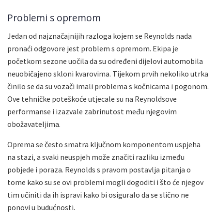
Problemi s opremom
Jedan od najznačajnijih razloga kojem se Reynolds nada
pronaći odgovore jest problem s opremom. Ekipa je
početkom sezone uočila da su određeni dijelovi automobila
neuobičajeno skloni kvarovima. Tijekom prvih nekoliko utrka
činilo se da su vozači imali problema s kočnicama i pogonom.
Ove tehničke poteškoće utjecale su na Reynoldsove
performanse i izazvale zabrinutost među njegovim
obožavateljima.
Oprema se često smatra ključnom komponentom uspjeha
na stazi, a svaki neuspjeh može značiti razliku između
pobjede i poraza. Reynolds s pravom postavlja pitanja o
tome kako su se ovi problemi mogli dogoditi i što će njegov
tim učiniti da ih ispravi kako bi osiguralo da se slično ne
ponovi u budućnosti.