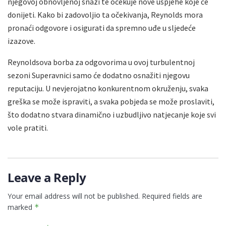
njegovoj obnovljenoj snazi te očekuje nove uspjehe koje će
donijeti. Kako bi zadovoljio ta očekivanja, Reynolds mora
pronaći odgovore i osigurati da spremno uđe u sljedeće
izazove.
Reynoldsova borba za odgovorima u ovoj turbulentnoj
sezoni Superavnici samo će dodatno osnažiti njegovu
reputaciju. U nevjerojatno konkurentnom okruženju, svaka
greška se može ispraviti, a svaka pobjeda se može proslaviti,
što dodatno stvara dinamično i uzbudljivo natjecanje koje svi
vole pratiti.
Leave a Reply
Your email address will not be published.
Required fields are
marked
*