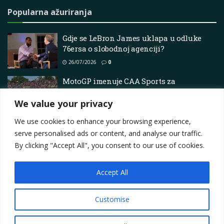
Popularna ažuriranja
Gdje se LeBron James uklapa u odluke
76ersa o slobodnoj agenciji?
26/07/2026
0
MotoGP imenuje CAA Sports za
ekskluzivnu globalnu sponzorsku
agenciju
We value your privacy
23/06/2026
0
We use cookies to enhance your browsing experience,
serve personalised ads or content, and analyse our traffic.
By clicking "Accept All", you consent to our use of cookies.
Accept All
Impressum
About
Contact
Join Us
Privacy Policy
Terms
Marketing i oglašavanje
Customise
© 2025
Motorsport.hr