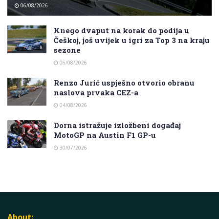
06/08/2026
Knego dvaput na korak do podija u
Češkoj, još uvijek u igri za Top 3 na kraju
sezone
06/08/2026
Renzo Jurić uspješno otvorio obranu
naslova prvaka CEZ-a
04/08/2026
Dorna istražuje izložbeni događaj
MotoGP na Austin F1 GP-u
30/07/2026
About: