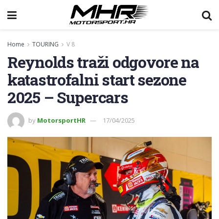
Home
TOURING
V 8
Reynolds traži odgovore na
katastrofalni start sezone
2025 – Supercars
by
MotorsportHR
17/04/2025