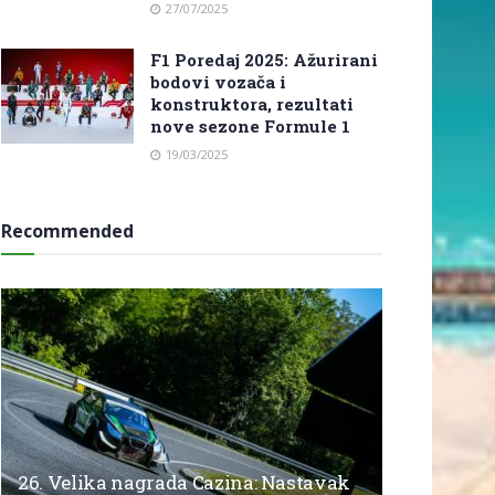
27/07/2025
F1 Poredaj 2025: Ažurirani
bodovi vozača i
konstruktora, rezultati
nove sezone Formule 1
19/03/2025
Recommended
26. Velika nagrada Cazina: Nastavak