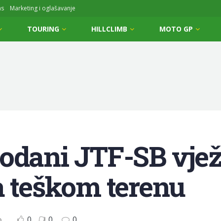
ms
Marketing i oglašavanje
TOURING
HILLCLIMB
MOTO GP
odani JTF-SB vjež
a teškom terenu
0
0
0
D