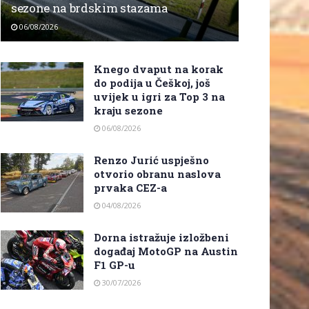
sezone na brdskim stazama
06/08/2026
Knego dvaput na korak
do podija u Češkoj, još
uvijek u igri za Top 3 na
kraju sezone
06/08/2026
Renzo Jurić uspješno
otvorio obranu naslova
prvaka CEZ-a
04/08/2026
Dorna istražuje izložbeni
događaj MotoGP na Austin
F1 GP-u
30/07/2026