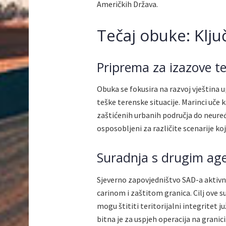
Američkih Država.
Tečaj obuke: Klju
Priprema za izazove t
Obuka se fokusira na razvoj vještina 
teške terenske situacije. Marinci uče k
zaštićenih urbanih područja do neuređ
osposobljeni za različite scenarije ko
Suradnja s drugim ag
Sjeverno zapovjedništvo SAD-a aktiv
carinom i zaštitom granica. Cilj ove s
mogu štititi teritorijalni integritet j
bitna je za uspjeh operacija na granici