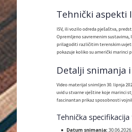
Tehnički aspekti 
ISV, ili vozilo odreda pješaštva, pred
Opremljeno savremenim sustavima, ISV
prilagoditi različitim terenskim uvje
pokazuje koliko su američki marinci pr
Detalji snimanja 
Video materijal snimljen 30. lipnja 20
uvid u stvarne vještine koje marinci st
fascinantan prikaz sposobnosti vojni
Tehnička specifikacija
Datum snimanja:
30.06.2026