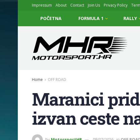
Impressum
About
Contact
Join Us
Privacy Policy
Ter
POČETNA
FORMULA 1
RALLY
Home
OFF ROAD
Maranici prid
izvan ceste n
by
MotorsportHR
08/07/2026
in
OFF ROA