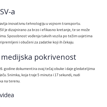
ISV-a
stavlja inovativnu tehnologiju u vojnom transportu.
 je dizajnirano za brzo i efikasno kretanje, te se može
tima. Sposobnost vođenja takvih vozila po težim uvjetima
ipremljeni i obučeni za zadatke koji ih čekaju.
i medijska pokrivenost
26. godine dokumentira ovaj tečaj obuke i daje gledateljima
ječu. Snimka, koja traje 5 minuta i 17 sekundi, nudi
ka na terenu.
 videa
.