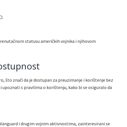
D.
 trenutačnom statusu američkih vojnika i njihovom
dostupnost
bro, što znači da je dostupan za preuzimanje i korištenje bez
ti upoznati s pravilima o korištenju, kako bi se osiguralo da
t Vanguard i drugim vojnim aktivnostima, zainteresirani se