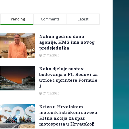
Trending
Comments
Latest
Nakon godinu dana
agonije, HMS ima novog
predsjednika
21/12/2025
Kako djeluje sustav
bodovanja u F1: Bodovi za
utrke i sprintere Formule
1
21/03/2025
Kriza u Hrvatskom
motociklističkom savezu:
Hitna akcija za spas
motosporta u Hrvatskoj!