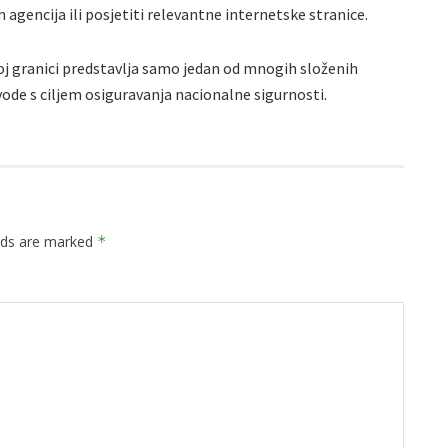
agencija ili posjetiti relevantne internetske stranice.
j granici predstavlja samo jedan od mnogih složenih
vode s ciljem osiguravanja nacionalne sigurnosti.
elds are marked
*