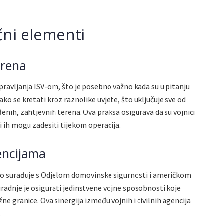
čni elementi
erena
upravljanja ISV-om, što je posebno važno kada su u pitanju
ako se kretati kroz raznolike uvjete, što uključuje sve od
enih, zahtjevnih terena. Ova praksa osigurava da su vojnici
ji ih mogu zadesiti tijekom operacija.
encijama
no surađuje s Odjelom domovinske sigurnosti i američkom
uradnje je osigurati jedinstvene vojne sposobnosti koje
užne granice. Ova sinergija između vojnih i civilnih agencija
.