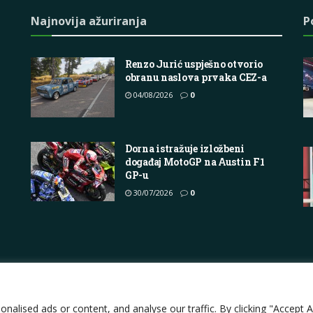
Najnovija ažuriranja
P
Renzo Jurić uspješno otvorio
obranu naslova prvaka CEZ-a
04/08/2026
0
Dorna istražuje izložbeni
događaj MotoGP na Austin F1
GP-u
30/07/2026
0
Impressum
About
Contact
Join Us
Pri
lised ads or content, and analyse our traffic. By clicking "Accept Al