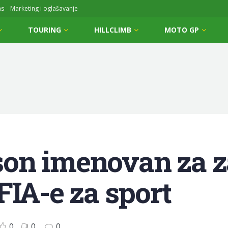
ms
Marketing i oglašavanje
TOURING
HILLCLIMB
MOTO GP
on imenovan za 
FIA-e za sport
0
0
0