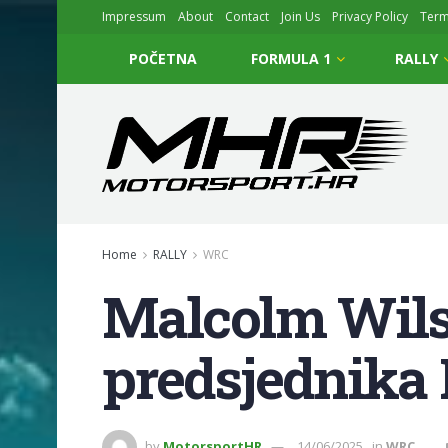
Impressum
About
Contact
Join Us
Privacy Policy
Ter
POČETNA
FORMULA 1
RALLY
Home
RALLY
WRC
Malcolm Wils
predsjednika 
by
MotorsportHR
14/06/2025
in
WRC