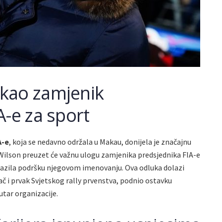
kao zamjenik
A-e za sport
A-e
, koja se nedavno održala u Makau, donijela je značajnu
 Wilson preuzet će važnu ulogu zamjenika predsjednika FIA-e
zrazila podršku njegovom imenovanju. Ova odluka dolazi
zač i prvak Svjetskog rally prvenstva, podnio ostavku
tar organizacije.