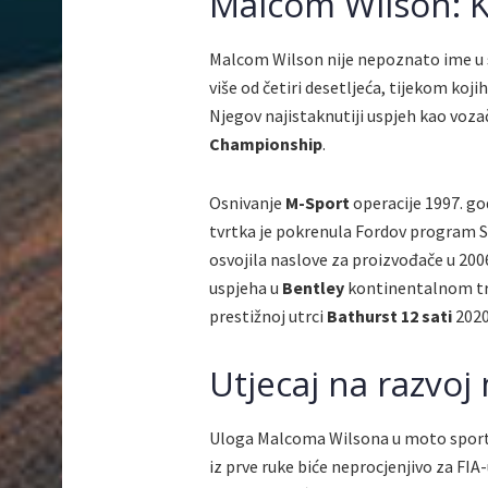
Malcom Wilson: K
Malcom Wilson nije nepoznato ime u 
više od četiri desetljeća, tijekom kojih
Njegov najistaknutiji uspjeh kao voza
Championship
.
Osnivanje
M-Sport
operacije 1997. god
tvrtka je pokrenula Fordov program S
osvojila naslove za proizvođače u 2006
uspjeha u
Bentley
kontinentalnom tr
prestižnoj utrci
Bathurst 12 sati
2020
Utjecaj na razvoj
Uloga Malcoma Wilsona u moto sportu 
iz prve ruke biće neprocjenjivo za FIA