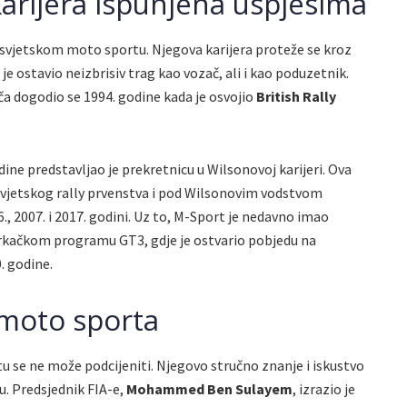
arijera ispunjena uspjesima
svjetskom moto sportu. Njegova karijera proteže se kroz
 je ostavio neizbrisiv trag kao vozač, ali i kao poduzetnik.
ča dogodio se 1994. godine kada je osvojio
British Rally
ine predstavljao je prekretnicu u Wilsonovoj karijeri. Ova
vjetskog rally prvenstva i pod Wilsonovim vodstvom
., 2007. i 2017. godini. Uz to, M-Sport je nedavno imao
kačkom programu GT3, gdje je ostvario pobjedu na
. godine.
 moto sporta
se ne može podcijeniti. Njegovo stručno znanje i iskustvo
-u. Predsjednik FIA-e,
Mohammed Ben Sulayem
, izrazio je