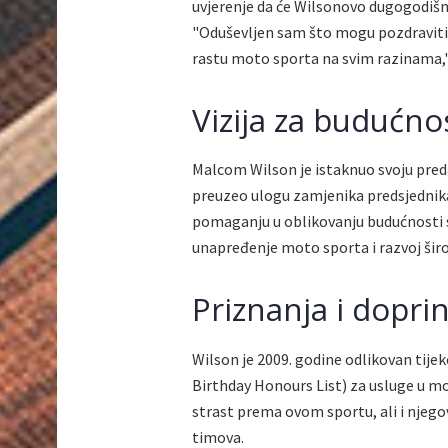
uvjerenje da će Wilsonovo dugogodišnj
"Oduševljen sam što mogu pozdraviti M
rastu moto sporta na svim razinama," 
Vizija za budućno
Malcom Wilson je istaknuo svoju pred
preuzeo ulogu zamjenika predsjednika 
pomaganju u oblikovanju budućnosti s
unapređenje moto sporta i razvoj širok
Priznanja i dopri
Wilson je 2009. godine odlikovan tij
Birthday Honours List) za usluge u mo
strast prema ovom sportu, ali i njego
timova.