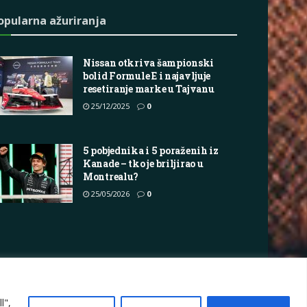
opularna ažuriranja
Nissan otkriva šampionski
bolid Formule E i najavljuje
resetiranje marke u Tajvanu
25/12/2025
0
5 pobjednika i 5 poraženih iz
Kanade – tko je briljirao u
Montrealu?
25/05/2026
0
vacy Policy
Terms
Marketing i oglašavanje
l",