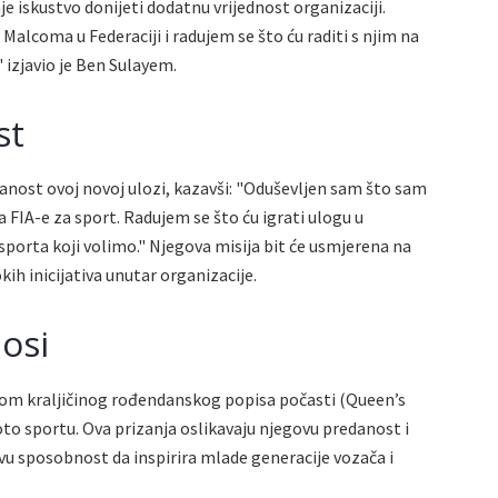
e iskustvo donijeti dodatnu vrijednost organizaciji.
alcoma u Federaciji i radujem se što ću raditi s njim na
izjavio je Ben Sulayem.
st
anost ovoj novoj ulozi, kazavši: "Oduševljen sam što sam
FIA-e za sport. Radujem se što ću igrati ulogu u
porta koji volimo." Njegova misija bit će usmjerena na
ih inicijativa unutar organizacije.
nosi
ekom kraljičinog rođendanskog popisa počasti (Queen’s
to sportu. Ova prizanja oslikavaju njegovu predanost i
vu sposobnost da inspirira mlade generacije vozača i