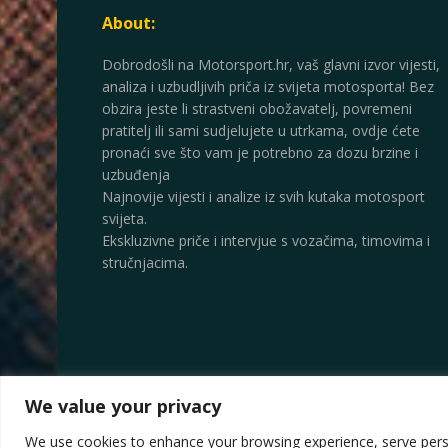
About:
Dobrodošli na Motorsport.hr, vaš glavni izvor vijesti,
analiza i uzbudljivih priča iz svijeta motosporta! Bez
obzira jeste li strastveni obožavatelj, povremeni
pratitelj ili sami sudjelujete u utrkama, ovdje ćete
pronaći sve što vam je potrebno za dozu brzine i
uzbuđenja
Najnovije vijesti i analize iz svih kutaka motosport
svijeta.
Ekskluzivne priče i intervjue s vozačima, timovima i
stručnjacima.
We value your privacy
© 2025
Motorsport.hr
We use cookies to enhance your browsing experience, serve persona