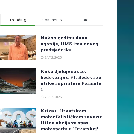
Trending
Comments
Latest
Nakon godinu dana
agonije, HMS ima novog
predsjednika
21/12/2025
Kako djeluje sustav
bodovanja u F1: Bodovi za
utrke i sprintere Formule
1
21/03/2025
Kriza u Hrvatskom
motociklističkom savezu:
Hitna akcija za spas
motosporta u Hrvatskoj!