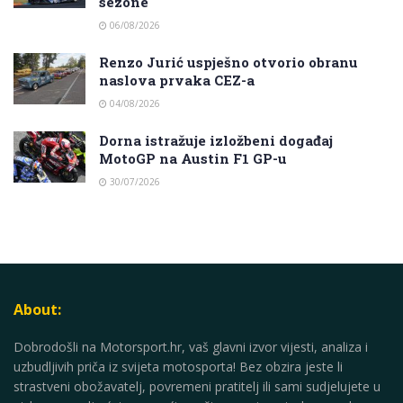
sezone
06/08/2026
Renzo Jurić uspješno otvorio obranu
naslova prvaka CEZ-a
04/08/2026
Dorna istražuje izložbeni događaj
MotoGP na Austin F1 GP-u
30/07/2026
About:
Dobrodošli na Motorsport.hr, vaš glavni izvor vijesti, analiza i
uzbudljivih priča iz svijeta motosporta! Bez obzira jeste li
strastveni obožavatelj, povremeni pratitelj ili sami sudjelujete u