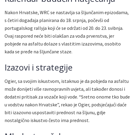
Nakon Hrvatske, WRC se nastavlja sa šljunčanim epizodama,
s četiri događaja planirana do 18. srpnja, počevši od
portugalskog rallyja koji će se održati od 20. do 23. svibnja.
Ovaj raspored neće biti olakšan za vođa prvenstva, jer
pobjede na asfaltu dolaze s vlastitim izazovima, osobito
kada se pređe na šljunčane staze.
Izazovi i strategije
Ogier, sa svojim iskustvom, istaknuo je da pobjeda na asfaltu
može donijeti više ravnopravnih uvjeta, ali također donosi i
dodatni pritisak za vozače koji vode. “Sretno onome tko bude
u vodstvu nakon Hrvatske”, rekao je Ogier, podsjećajući daće
biti izazovno uspostaviti prednost na šljunu, gdje
nostalgično iskustvo često ima prednost.