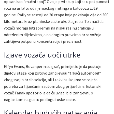
opisan kao “mučni spoj”. Ovo je prvi skup koji se u potpunosti
vozi na asfaltu od njemačkog mitinga u kolovozu 2019.
godine. Rally se sastoji od 20 etapa koje pokrivaju više od 300
kilometara kroz planinske ceste oko Zagreba. To znači da
vozači moraju biti spremni na nisku razinu trakcije u
određenim dijelovima, a na drugim pravcima brza vožnja
zahtijeva potpunu koncentraciju i preciznost.
Izjave vozača uoči utrke
Elfyn Evans, Rovanperin suigrač, primijetio je da postoje
dijelovi staze koji gotovo zahtijevaju “trkaći automobil”
zbog svojih brzih sekcija, ali i takvih u kojima se osjeća
potreba za šljunčanim autom zbog prljavštine. Estonski
vozač Tanak upozorio je da će uvjeti biti zahtjevni, s
naglaskom na gustu podlogu i uske ceste.
Kalendar budućih natjecanja