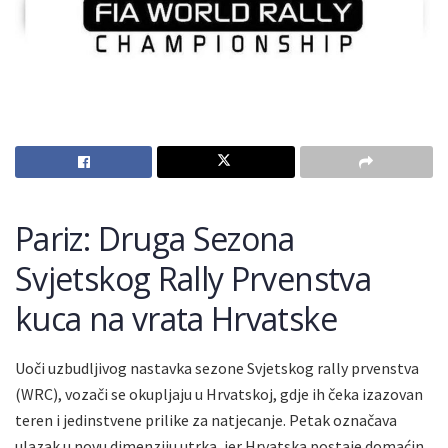
Pariz: Druga Sezona
Svjetskog Rally Prvenstva
kuca na vrata Hrvatske
Uoči uzbudljivog nastavka sezone Svjetskog rally prvenstva
(WRC), vozači se okupljaju u Hrvatskoj, gdje ih čeka izazovan
teren i jedinstvene prilike za natjecanje. Petak označava
ulazak u novu dimenziju utrka, jer Hrvatska postaje domaćin