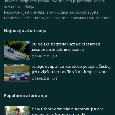
utrkama, ovdje ćete pronaći sve što vam je potrebno za dozu
brzine i uzbuđenja
Najnovije vijesti i analize iz svih kutaka motosport svijeta.
Ekskluzivne priče i intervjue s vozačima, timovima i stručnjacima.
Najnovija ažuriranja
26. Velika nagrada Cazina: Nastavak
sezone na brdskim stazama
06/08/2026
0
Knego dvaput na korak do podija u Češkoj,
još uvijek u igri za Top 3 na kraju sezone
06/08/2026
0
Popularna ažuriranja
Sam Osborne završava nepromijenjeni
sastav tima Napa Racing UK