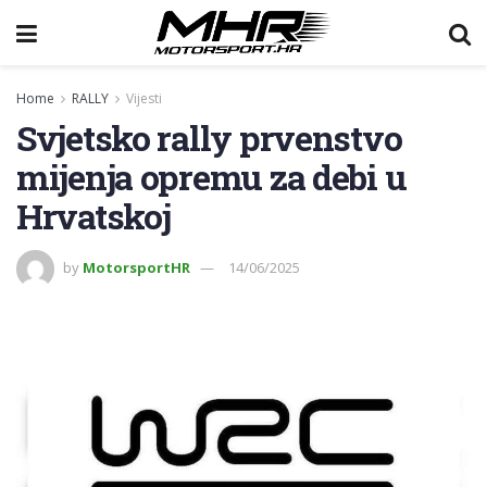
Home
RALLY
Vijesti
Svjetsko rally prvenstvo
mijenja opremu za debi u
Hrvatskoj
by
MotorsportHR
14/06/2025