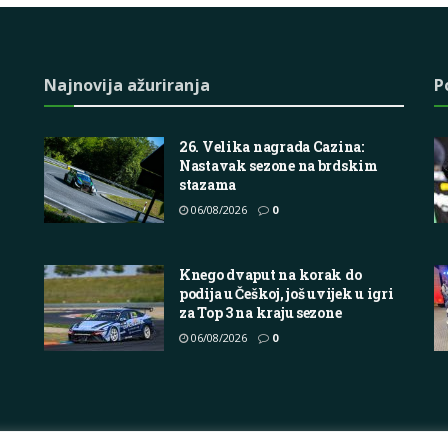
Najnovija ažuriranja
P
26. Velika nagrada Cazina:
Nastavak sezone na brdskim
stazama
06/08/2026
0
Knego dvaput na korak do
podija u Češkoj, još uvijek u igri
za Top 3 na kraju sezone
06/08/2026
0