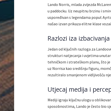
Lando Norris, mlada zvijezda McLarena
u paddocku. Uz neupitnu brzinu i smir
uspoređivan s legendama poput Ayrto
našao izvan prikaza elitne klase vozača
Razlozi iza izbacivanja
Jedan od ključnih razloga za Landoovu
strukturi natjecanja i uvjetima unut
tehničkom i strateškom planu, što je 
uz Norrisa kao središnju figuru, momča
rezultiralo smanjenom vidljivošću nj
Utjecaj medija i percep
Mediji igraju ključnu ulogu u oblikov
sposobnostima, Lando je često bio sjen