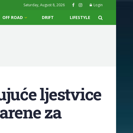
Saturday, August 8, 2026
Login
OFF ROAD
DRIFT
LIFESTYLE
juće ljestvice
marene za