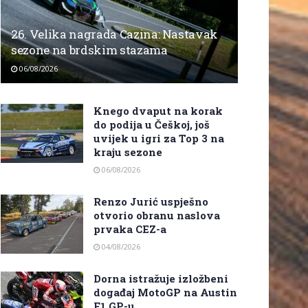
26. Velika nagrada Cazina: Nastavak
sezone na brdskim stazama
06/08/2026
Knego dvaput na korak
do podija u Češkoj, još
uvijek u igri za Top 3 na
kraju sezone
06/08/2026
Renzo Jurić uspješno
otvorio obranu naslova
prvaka CEZ-a
04/08/2026
Dorna istražuje izložbeni
događaj MotoGP na Austin
F1 GP-u