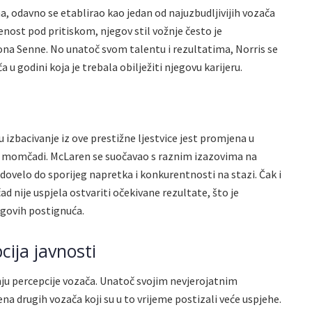
, odavno se etablirao kao jedan od najuzbudljivijih vozača
enost pod pritiskom, njegov stil vožnje često je
na Senne. No unatoč svom talentu i rezultatima, Norris se
 u godini koja je trebala obilježiti njegovu karijeru.
 izbacivanje iz ove prestižne ljestvice jest promjena u
ar momčadi. McLaren se suočavao s raznim izazovima na
dovelo do sporijeg napretka i konkurentnosti na stazi. Čak i
d nije uspjela ostvariti očekivane rezultate, što je
egovih postignuća.
cija javnosti
anju percepcije vozača. Unatoč svojim nevjerojatnim
a drugih vozača koji su u to vrijeme postizali veće uspjehe.