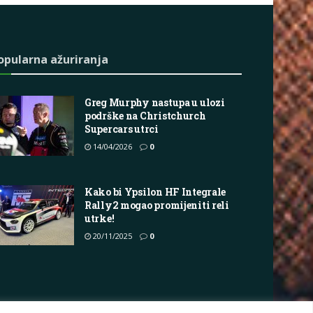
opularna ažuriranja
Greg Murphy nastupa u ulozi
podrške na Christchurch
Supercars utrci
14/04/2026
0
Kako bi Ypsilon HF Integrale
Rally2 mogao promijeniti reli
utrke!
20/11/2025
0