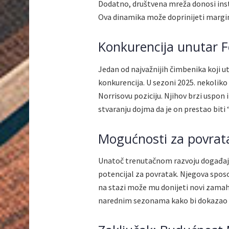
Dodatno, društvena mreža donosi insta
Ova dinamika može doprinijeti marginal
Konkurencija unutar 
Jedan od najvažnijih čimbenika koji ut
konkurencija. U sezoni 2025. nekoliko
Norrisovu poziciju. Njihov brzi uspon i 
stvaranju dojma da je on prestao biti
Mogućnosti za povrat
Unatoč trenutačnom razvoju događaja,
potencijal za povratak. Njegova sposob
na stazi može mu donijeti novi zamah.
narednim sezonama kako bi dokazao sv