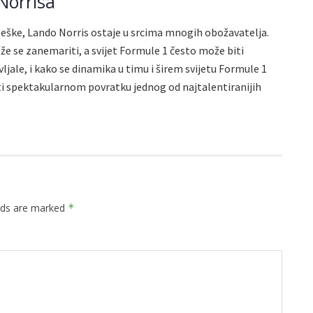
Norrisa
eške, Lando Norris ostaje u srcima mnogih obožavatelja.
 se zanemariti, a svijet Formule 1 često može biti
ljale, i kako se dinamika u timu i širem svijetu Formule 1
i spektakularnom povratku jednog od najtalentiranijih
elds are marked
*