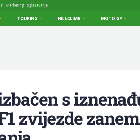
ms
Marketing i oglašavanje
TOURING
HILLCLIMB
MOTO GP
izbačen s iznenađu
 F1 zvijezde zane
anja