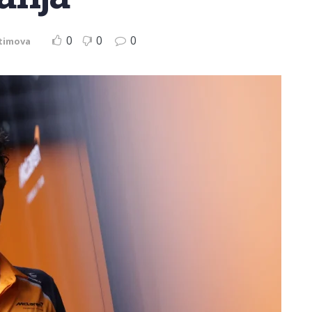
0
0
0
timova