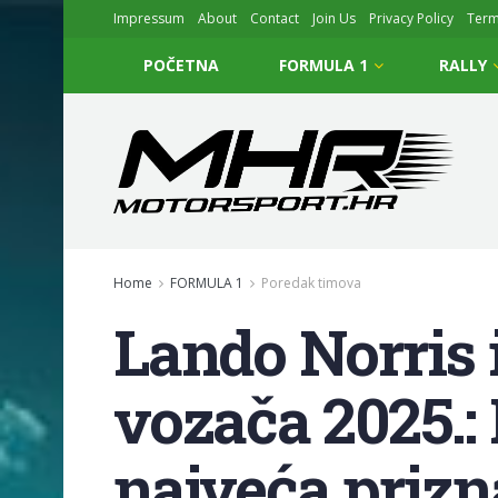
Impressum
About
Contact
Join Us
Privacy Policy
Ter
POČETNA
FORMULA 1
RALLY
Home
FORMULA 1
Poredak timova
Lando Norris 
vozača 2025.:
najveća prizn