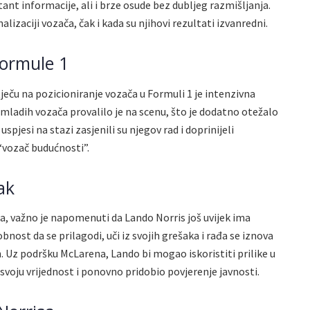
nt informacije, ali i brze osude bez dubljeg razmišljanja.
izaciji vozača, čak i kada su njihovi rezultati izvanredni.
Formule 1
ječu na pozicioniranje vozača u Formuli 1 je intenzivna
 mladih vozača provalilo je na scenu, što je dodatno otežalo
uspjesi na stazi zasjenili su njegov rad i doprinijeli
 “vozač budućnosti”.
ak
 važno je napomenuti da Lando Norris još uvijek ima
nost da se prilagodi, uči iz svojih grešaka i rađa se iznova
 Uz podršku McLarena, Lando bi mogao iskoristiti prilike u
oju vrijednost i ponovno pridobio povjerenje javnosti.