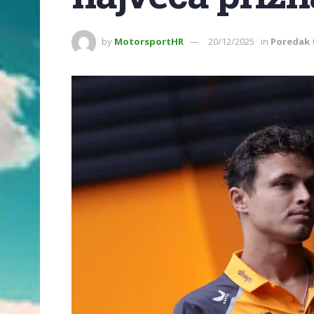
by
MotorsportHR
20/12/2025
in
Poredak 