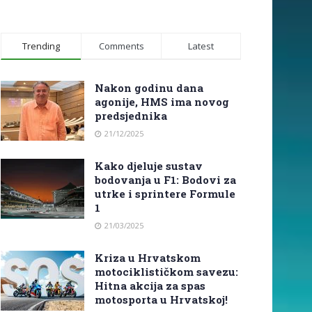
Trending
Comments
Latest
Nakon godinu dana
agonije, HMS ima novog
predsjednika
21/12/2025
Kako djeluje sustav
bodovanja u F1: Bodovi za
utrke i sprintere Formule
1
21/03/2025
Kriza u Hrvatskom
motociklističkom savezu:
Hitna akcija za spas
motosporta u Hrvatskoj!