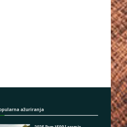
opularna ažuriranja
2025 Ram 1500 Laramie