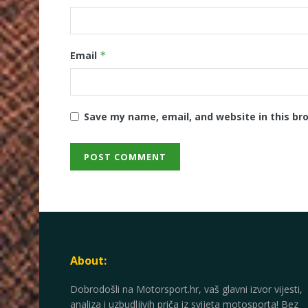
Email
*
Save my name, email, and website in this br
About:
Dobrodošli na Motorsport.hr, vaš glavni izvor vijesti,
analiza i uzbudljivih priča iz svijeta motosporta! Bez