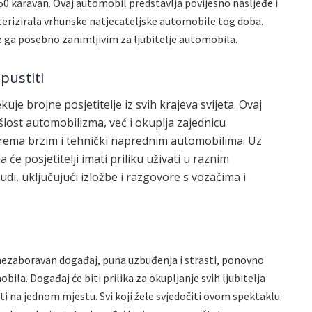
0 karavan. Ovaj automobil predstavlja povijesno nasljeđe i
kterizirala vrhunske natjecateljske automobile tog doba.
ne ga posebno zanimljivim za ljubitelje automobila.
pustiti
e brojne posjetitelje iz svih krajeva svijeta. Ovaj
lost automobilizma, već i okuplja zajednicu
t prema brzim i tehnički naprednim automobilima. Uz
 će posjetitelji imati priliku uživati u raznim
i, uključujući izložbe i razgovore s vozačima i
 nezaboravan događaj, puna uzbuđenja i strasti, ponovno
bila. Događaj će biti prilika za okupljanje svih ljubitelja
ti na jednom mjestu. Svi koji žele svjedočiti ovom spektaklu