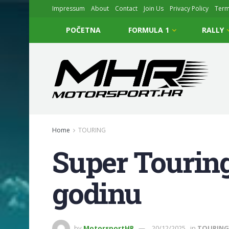
Impressum
About
Contact
Join Us
Privacy Policy
Ter
POČETNA
FORMULA 1
RALLY
Home
TOURING
Super Touring
godinu
by
MotorsportHR
20/12/2025
in
TOURING