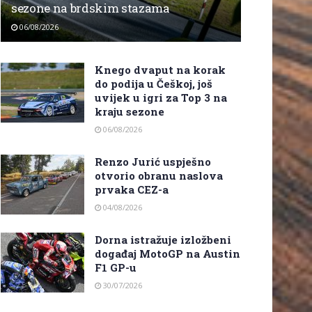
sezone na brdskim stazama
06/08/2026
Knego dvaput na korak
do podija u Češkoj, još
uvijek u igri za Top 3 na
kraju sezone
06/08/2026
Renzo Jurić uspješno
otvorio obranu naslova
prvaka CEZ-a
04/08/2026
Dorna istražuje izložbeni
događaj MotoGP na Austin
F1 GP-u
30/07/2026