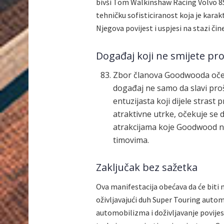
bivši Tom Walkinshaw Racing Volvo 85
tehničku sofisticiranost koja je kara
Njegova povijest i uspjesi na stazi či
Događaj koji ne smijete pro
Zbor članova Goodwooda očekuj
događaj ne samo da slavi proš
entuzijasta koji dijele stras
atraktivne utrke, očekuje se da
atrakcijama koje Goodwood nud
timovima.
Zaključak bez sažetka
Ova manifestacija obećava da će biti
oživljavajući duh Super Touring automo
automobilizma i doživljavanje povijes