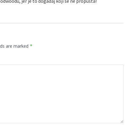
odwoodu, jer je to događaj koji se ne propušta!
elds are marked
*