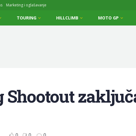
ms
Marketing i oglašavanje
TOURING
HILLCLIMB
MOTO GP
 Shootout zaključ
0
0
0