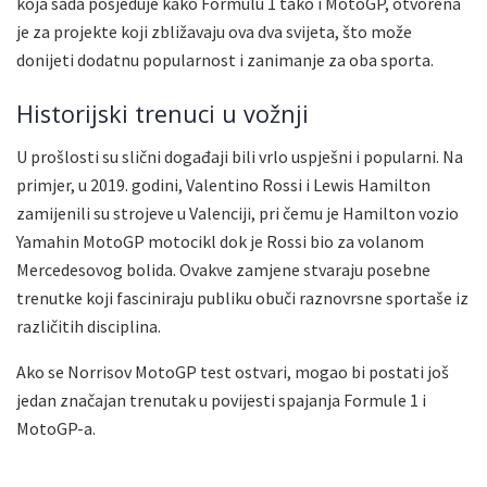
koja sada posjeduje kako Formulu 1 tako i MotoGP, otvorena
je za projekte koji zbližavaju ova dva svijeta, što može
donijeti dodatnu popularnost i zanimanje za oba sporta.
Historijski trenuci u vožnji
U prošlosti su slični događaji bili vrlo uspješni i popularni. Na
primjer, u 2019. godini, Valentino Rossi i Lewis Hamilton
zamijenili su strojeve u Valenciji, pri čemu je Hamilton vozio
Yamahin MotoGP motocikl dok je Rossi bio za volanom
Mercedesovog bolida. Ovakve zamjene stvaraju posebne
trenutke koji fasciniraju publiku obuči raznovrsne sportaše iz
različitih disciplina.
Ako se Norrisov MotoGP test ostvari, mogao bi postati još
jedan značajan trenutak u povijesti spajanja Formule 1 i
MotoGP-a.