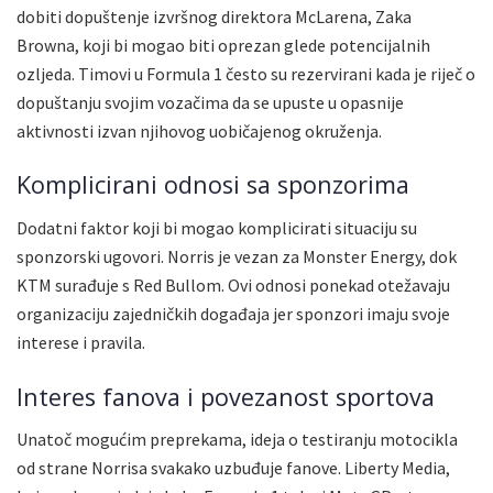
dobiti dopuštenje izvršnog direktora McLarena, Zaka
Browna, koji bi mogao biti oprezan glede potencijalnih
ozljeda. Timovi u Formula 1 često su rezervirani kada je riječ o
dopuštanju svojim vozačima da se upuste u opasnije
aktivnosti izvan njihovog uobičajenog okruženja.
Komplicirani odnosi sa sponzorima
Dodatni faktor koji bi mogao komplicirati situaciju su
sponzorski ugovori. Norris je vezan za Monster Energy, dok
KTM surađuje s Red Bullom. Ovi odnosi ponekad otežavaju
organizaciju zajedničkih događaja jer sponzori imaju svoje
interese i pravila.
Interes fanova i povezanost sportova
Unatoč mogućim preprekama, ideja o testiranju motocikla
od strane Norrisa svakako uzbuđuje fanove. Liberty Media,