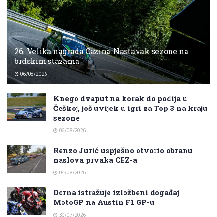
26. Velika nagrada Cazina: Nastavak sezone na
brdskim stazama
06/08/2026
Knego dvaput na korak do podija u
Češkoj, još uvijek u igri za Top 3 na kraju
sezone
06/08/2026
Renzo Jurić uspješno otvorio obranu
naslova prvaka CEZ-a
04/08/2026
Dorna istražuje izložbeni događaj
MotoGP na Austin F1 GP-u
30/07/2026