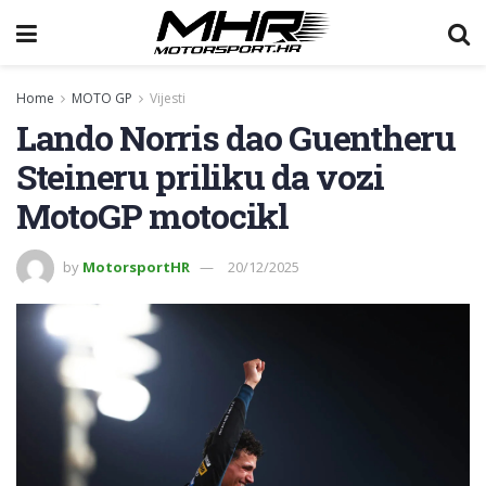
Home
MOTO GP
Vijesti
Lando Norris dao Guentheru
Steineru priliku da vozi
MotoGP motocikl
by
MotorsportHR
20/12/2025