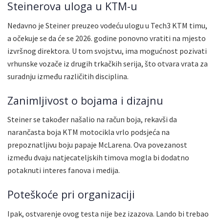
Steinerova uloga u KTM-u
Nedavno je Steiner preuzeo vodeću ulogu u Tech3 KTM timu,
a očekuje se da će se 2026. godine ponovno vratiti na mjesto
izvršnog direktora. U tom svojstvu, ima mogućnost pozivati
vrhunske vozače iz drugih trkačkih serija, što otvara vrata za
suradnju između različitih disciplina.
Zanimljivost o bojama i dizajnu
Steiner se također našalio na račun boja, rekavši da
narančasta boja KTM motocikla vrlo podsjeća na
prepoznatljivu boju papaje McLarena. Ova povezanost
između dvaju natjecateljskih timova mogla bi dodatno
potaknuti interes fanova i medija.
Poteškoće pri organizaciji
Ipak, ostvarenje ovog testa nije bez izazova. Lando bi trebao