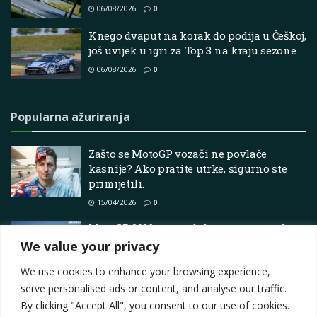
06/08/2026
0
Knego dvaput na korak do podija u Češkoj,
još uvijek u igri za Top 3 na kraju sezone
06/08/2026
0
Popularna ažuriranja
Zašto se MotoGP vozači ne povlače
kasnije? Ako pratite utrke, sigurno ste
primijetili.
15/04/2026
0
MotoGP 2026. – poredak prvenstva nakon
VN Francuske u sprintu u Le Mansu
We value your privacy
01/07/2026
0
We use cookies to enhance your browsing experience,
serve personalised ads or content, and analyse our traffic.
By clicking "Accept All", you consent to our use of cookies.