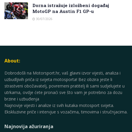
Dorna istražuje izložbeni događaj
MotoGP na Austin F1 GP-u
30/07/2026
About:
Dobrodošli na Motorsport.hr, vaš glavni izvor vijesti, analiza i
uzbudljivih priča iz svijeta motosporta! Bez obzira jeste li
strastveni obožavatelj, povremeni pratitelj ili sami sudjelujete u
utrkama, ovdje ćete pronaći sve što vam je potrebno za dozu
brzine i uzbuđenja
Najnovije vijesti i analize iz svih kutaka motosport svijeta.
Ekskluzivne priče i intervjue s vozačima, timovima i stručnjacima.
Najnovija ažuriranja