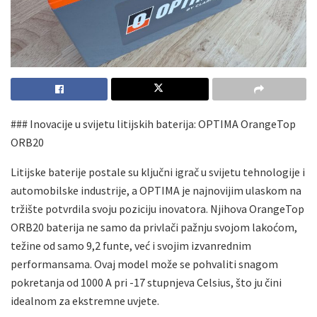
### Inovacije u svijetu litijskih baterija: OPTIMA OrangeTop
ORB20
Litijske baterije postale su ključni igrač u svijetu tehnologije i
automobilske industrije, a OPTIMA je najnovijim ulaskom na
tržište potvrdila svoju poziciju inovatora. Njihova OrangeTop
ORB20 baterija ne samo da privlači pažnju svojom lakoćom,
težine od samo 9,2 funte, već i svojim izvanrednim
performansama. Ovaj model može se pohvaliti snagom
pokretanja od 1000 A pri -17 stupnjeva Celsius, što ju čini
idealnom za ekstremne uvjete.