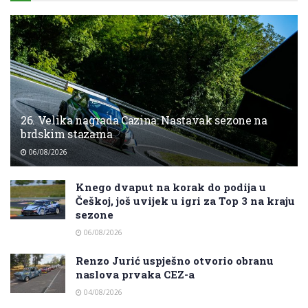
26. Velika nagrada Cazina: Nastavak sezone na
brdskim stazama
06/08/2026
Knego dvaput na korak do podija u
Češkoj, još uvijek u igri za Top 3 na kraju
sezone
06/08/2026
Renzo Jurić uspješno otvorio obranu
naslova prvaka CEZ-a
04/08/2026