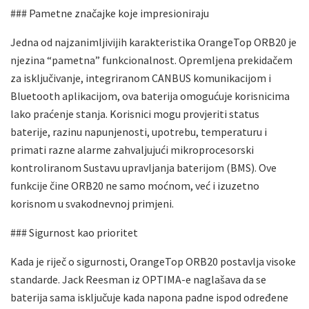
### Pametne značajke koje impresioniraju
Jedna od najzanimljivijih karakteristika OrangeTop ORB20 je
njezina “pametna” funkcionalnost. Opremljena prekidačem
za isključivanje, integriranom CANBUS komunikacijom i
Bluetooth aplikacijom, ova baterija omogućuje korisnicima
lako praćenje stanja. Korisnici mogu provjeriti status
baterije, razinu napunjenosti, upotrebu, temperaturu i
primati razne alarme zahvaljujući mikroprocesorski
kontroliranom Sustavu upravljanja baterijom (BMS). Ove
funkcije čine ORB20 ne samo moćnom, već i izuzetno
korisnom u svakodnevnoj primjeni.
### Sigurnost kao prioritet
Kada je riječ o sigurnosti, OrangeTop ORB20 postavlja visoke
standarde. Jack Reesman iz OPTIMA-e naglašava da se
baterija sama isključuje kada napona padne ispod određene