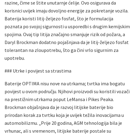
razine, čime se štite unutarnje ćelije. Ovo osigurava da
korisnici uvijek imaju dovoljno energije za pokretanje vozila.
Baterija koristi litij-željezo fosfat, što je formulacija
poznata po svojoj sigurnosti u usporedbi s drugim kemijskim
spojima. Ovaj tip litija značajno smanjuje rizik od požara, a
Daryl Brockman dodatno pojašnjava da je litij-željezo fosfat
tolerantan na zloupotrebu, što ga čini vrlo sigurnim za
upotrebu.
### Utrke i povijest sa strastima
Baterije OPTIMA nisu nove na utrkama; tvrtka ima bogatu
povijest u ovom području. Njihovi proizvodi su koristili vozači
na prestižnim utrkama poput LeMansa i Pikes Peaka.
Brockman objašnjava da je razvoj litijske baterije bio
prirodan korak za tvrtku koja je uvijek težila inovacijama u
automobilizmu. „Prije 20 godina, AGM tehnologija bila je
vrhunac, ali s vremenom, litijske baterije postale su