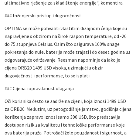
ultimativno rješenje za skladištenje energije“, komentira.
### Inženjerski pristup i dugoročnost
OPTIMA se može pohvaliti vlastitim dizajnom ćelija koje su
napravljene s obzirom na širok raspon temperature, od -20
do 75 stupnjeva Celsius. Osim što osigurava 100% snage
pokretanja do nule, baterija može trajati i do deset godina uz
odgovarajuće održavanje. Reesman napominje da iako je
cijena ORB20 1499 USD visoka, uzimajući u obzir
dugovječnost i performanse, to se isplati.
### Cijena i opravdanost ulaganja
Oči korisnika često se zadrže na cijeni, koja iznosi 1499 USD
za ORB20. Međutim, uz petogodišnje jamstvo, godišnja cijena
korištenja zapravo iznosi samo 300 USD, što predstavlja
dostupan rizik za kvalitetu i tehnološke performanse koje
ova baterija pruža. Potrošači žele pouzdanost i sigurnost, a