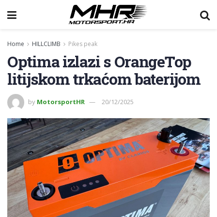
Home
HILLCLIMB
Pikes peak
Optima izlazi s OrangeTop
litijskom trkaćom baterijom
by
MotorsportHR
20/12/2025