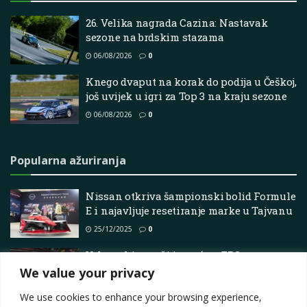
26. Velika nagrada Cazina: Nastavak
sezone na brdskim stazama
06/08/2026
0
Knego dvaput na korak do podija u Češkoj,
još uvijek u igri za Top 3 na kraju sezone
06/08/2026
0
Popularna ažuriranja
Nissan otkriva šampionski bolid Formule
E i najavljuje resetiranje marke u Tajvanu
25/12/2025
0
Vrhunski vozači iz sreće u ERC-u
We value your privacy
30/05/2025
0
We use cookies to enhance your browsing experience,