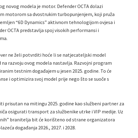
vog novog modela je motor. Defender OCTA dolazi
kim motorom sa dvostrukim turbopunjenjem, koji pruža
premljen “6D Dynamics” aktivnom tehnologijom ovjesa i
r OCTA predstavlja spoj visokih performansi i
ima.
er ne želi potvrditi hoće li se natjecateljski model
d na razvoju ovog modela nastavlja. Razvojni program
niranim testnim događajem u jesen 2025. godine. To će
se i optimizira svoj model prije nego što se suoče s
ti prisutan na mitingu 2025. godine kao službeni partner za
iča osigurati transport za službenike utrke i VIP medije. Uz
anih” branitelja bit će korišteno od strane organizatora
lazeća događanja 2026., 2027. i 2028.