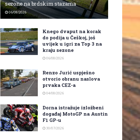
sezone na brdskim stazama
06/08/2026
Knego dvaput na korak
do podija u Češkoj, još
uvijek u igri za Top 3 na
kraju sezone
06/08/2026
Renzo Jurić uspješno
otvorio obranu naslova
prvaka CEZ-a
04/08/2026
Dorna istražuje izložbeni
događaj MotoGP na Austin
F1 GP-u
30/07/2026