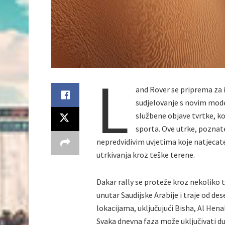
L
and Rover se priprema za i
sudjelovanje s novim mod
službene objave tvrtke, ko
sporta. Ove utrke, poznat
nepredvidivim uvjetima koje natjecat
utrkivanja kroz teške terene.
Dakar rally se proteže kroz nekoliko t
unutar Saudijske Arabije i traje od de
lokacijama, uključujući Bisha, Al Hena
Svaka dnevna faza može uključivati d