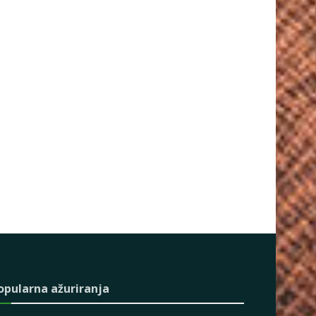
opularna ažuriranja