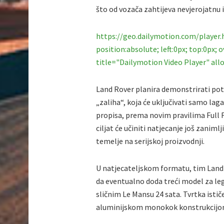
što od vozača zahtijeva nevjerojatnu iz
https://geo.dailymotion.com/player
position:absolute; left:0px; top:0px;
title="Dailymotion Video Player" al
Land Rover planira demonstrirati pote
„zaliha“, koja će uključivati samo lag
propisa, prema novim pravilima Full F
ciljat će učiniti natjecanje još zanimlj
temelje na serijskoj proizvodnji.
U natjecateljskom formatu, tim Land 
da eventualno doda treći model za le
sličnim Le Mansu 24 sata. Tvrtka isti
aluminijskom monokok konstrukcijom