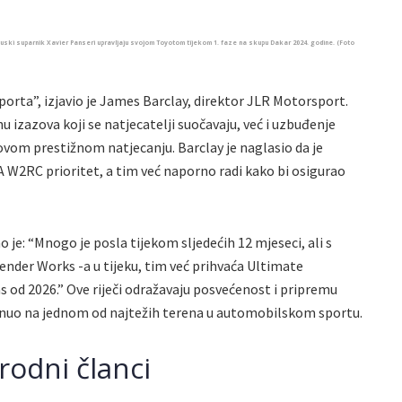
uski suparnik Xavier Panseri upravljaju svojom Toyotom tijekom 1. faze na skupu Dakar 2024. godine. (Foto
orta”, izjavio je James Barclay, direktor JLR Motorsport.
 izazova koji se natjecatelji suočavaju, već i uzbuđenje
 ovom prestižnom natjecanju. Barclay je naglasio da je
IA W2RC prioritet, a tim već naporno radi kako bi osigurao
je: “Mnogo je posla tijekom sljedećih 12 mjeseci, ali s
nder Works -a u tijeku, tim već prihvaća Ultimate
s od 2026.” Ove riječi odražavaju posvećenost i pripremu
aknuo na jednom od najtežih terena u automobilskom sportu.
rodni članci