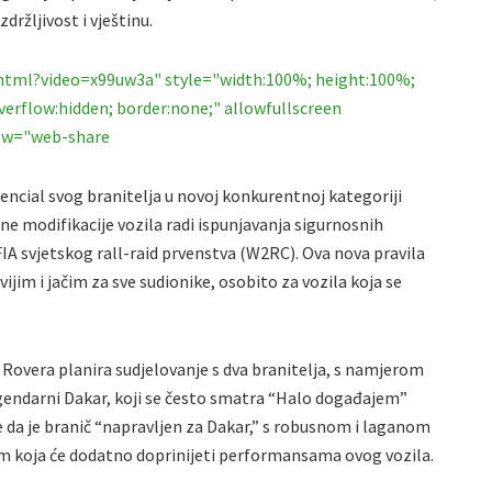
držljivost i vještinu.
.html?video=x99uw3a" style="width:100%; height:100%;
 overflow:hidden; border:none;" allowfullscreen
low="web-share
ncial svog branitelja u novoj konkurentnoj kategoriji
ane modifikacije vozila radi ispunjavanja sigurnosnih
IA svjetskog rall-raid prvenstva (W2RC). Ova nova pravila
ivijim i jačim za sve sudionike, osobito za vozila koja se
Rovera planira sudjelovanje s dva branitelja, s namjerom
gendarni Dakar, koji se često smatra “Halo događajem”
če da je branič “napravljen za Dakar,” s robusnom i laganom
 koja će dodatno doprinijeti performansama ovog vozila.