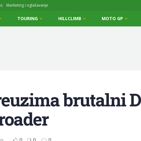
ms
Marketing i oglašavanje
TOURING
HILLCLIMB
MOTO GP
euzima brutalni D
roader
0
0
0
ID