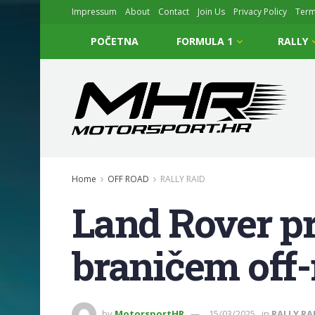
Impressum
About
Contact
Join Us
Privacy Policy
Ter
POČETNA
FORMULA 1
RALLY
Home
OFF ROAD
RALLY RAID
Land Rover pr
braničem off-
by
MotorsportHR
15/03/2025
in
RALLY RA