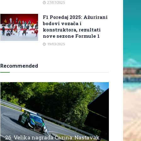
27/07/2025
F1 Poredaj 2025: Ažurirani
bodovi vozača i
konstruktora, rezultati
nove sezone Formule 1
19/03/2025
Recommended
26. Velika nagrada Cazina: Nastavak