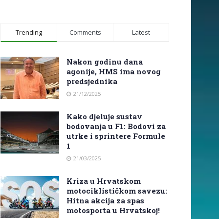
Trending
Comments
Latest
Nakon godinu dana
agonije, HMS ima novog
predsjednika
21/12/2025
Kako djeluje sustav
bodovanja u F1: Bodovi za
utrke i sprintere Formule
1
21/03/2025
Kriza u Hrvatskom
motociklističkom savezu:
Hitna akcija za spas
motosporta u Hrvatskoj!