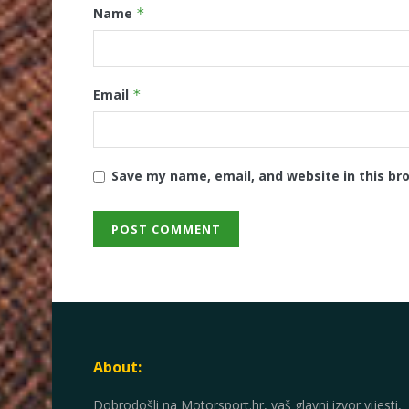
Name
*
Email
*
Save my name, email, and website in this br
About:
Dobrodošli na Motorsport.hr, vaš glavni izvor vijesti,