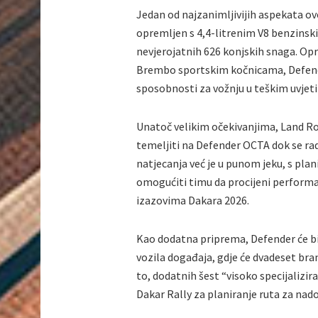
Jedan od najzanimljivijih aspekata o
opremljen s 4,4-litrenim V8 benzins
nevjerojatnih 626 konjskih snaga. O
Brembo sportskim kočnicama, Defende
sposobnosti za vožnju u teškim uvjet
Unatoč velikim očekivanjima, Land Rov
temeljiti na Defender OCTA dok se ra
natjecanja već je u punom jeku, s pla
omogućiti timu da procijeni performan
izazovima Dakara 2026.
Kao dodatna priprema, Defender će bi
vozila događaja, gdje će dvadeset bran
to, dodatnih šest “visoko specijalizir
Dakar Rally za planiranje ruta za nado