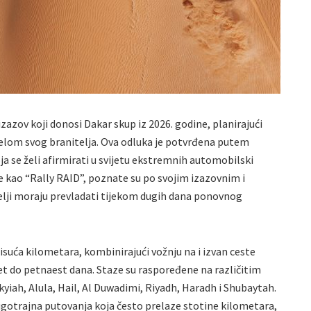
zazov koji donosi Dakar skup iz 2026. godine, planirajući
elom svog branitelja. Ova odluka je potvrđena putem
ja se želi afirmirati u svijetu ekstremnih automobilski
e kao “Rally RAID”, poznate su po svojim izazovnim i
elji moraju prevladati tijekom dugih dana ponovnog
isuća kilometara, kombinirajući vožnju na i izvan ceste
set do petnaest dana. Staze su raspoređene na različitim
kyiah, Alula, Hail, Al Duwadimi, Riyadh, Haradh i Shubaytah.
ugotrajna putovanja koja često prelaze stotine kilometara,