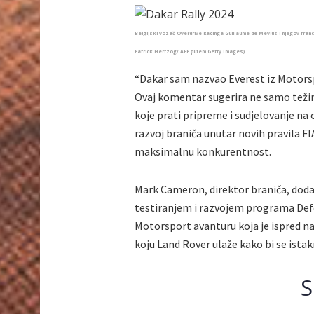
Belgijski vozač Overdrive Racinga Guillaume de Mevius i njegov franc
Patrick Hertzog/ AFP putem Getty Images)
“Dakar sam nazvao Everest iz Motorsp
Ovaj komentar sugerira ne samo težinu
koje prati pripreme i sudjelovanje na
razvoj braniča unutar novih pravila F
maksimalnu konkurentnost.
Mark Cameron, direktor braniča, dodao 
testiranjem i razvojem programa Defe
Motorsport avanturu koja je ispred na
koju Land Rover ulaže kako bi se ist
S